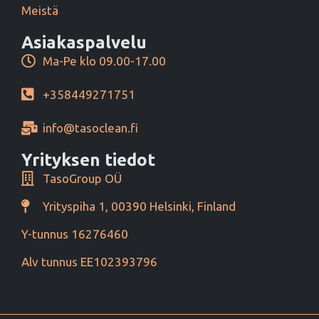
Meistä
Asiakaspalvelu
Ma-Pe klo 09.00-17.00
+358449271751
info@tasoclean.fi
Yrityksen tiedot
TasoGroup OÜ
Yrityspiha 1, 00390 Helsinki, Finland
Y-tunnus 16276460
Alv tunnus EE102393796