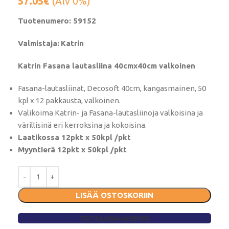
57.05
€
(Alv 0%)
Tuotenumero: 59152
Valmistaja:
Katrin
Katrin Fasana lautasliina 40cmx40cm valkoinen
Fasana-lautasliinat, Decosoft 40cm, kangasmainen, 50
kpl x 12 pakkausta, valkoinen.
Valikoima Katrin- ja Fasana-lautasliinoja valkoisina ja
värillisinä eri kerroksina ja kokoisina.
Laatikossa 12pkt x 50kpl /pkt
Myyntierä 12pkt x 50kpl /pkt
LISÄÄ OSTOSKORIIN
TÄYTÄ LAINAHAKEMUS