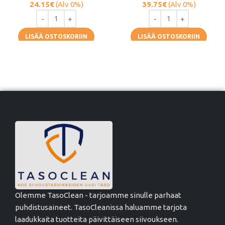
24.15
€
(Alv 0%)
39.75
€
(Alv 0%)
LISÄÄ OSTOSKORIIN
LISÄÄ OSTOSKORIIN
Olemme TasoClean - tarjoamme sinulle parhaat
puhdistusaineet. TasoCleanissa haluamme tarjota
laadukkaita tuotteita päivittäiseen siivoukseen.