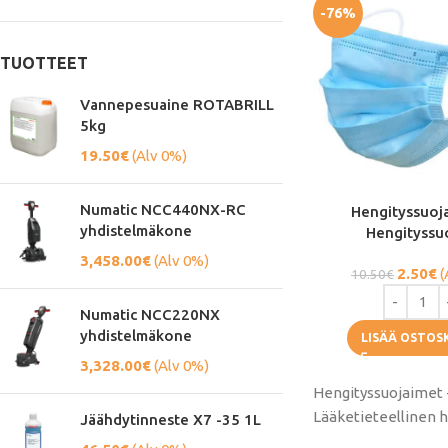
-76%
TUOTTEET
Vannepesuaine ROTABRILL
5kg
19.50
€
(Alv 0%)
Numatic NCC440NX-RC
Hengityssuoj
yhdistelmäkone
Hengityssu
3,458.00
€
(Alv 0%)
2.50
€
(
10.50
€
Numatic NCC220NX
yhdistelmäkone
LISÄÄ OSTOS
3,328.00
€
(Alv 0%)
Hengityssuojaimet -
Lääketieteellinen h
Jäähdytinneste X7 -35 1L