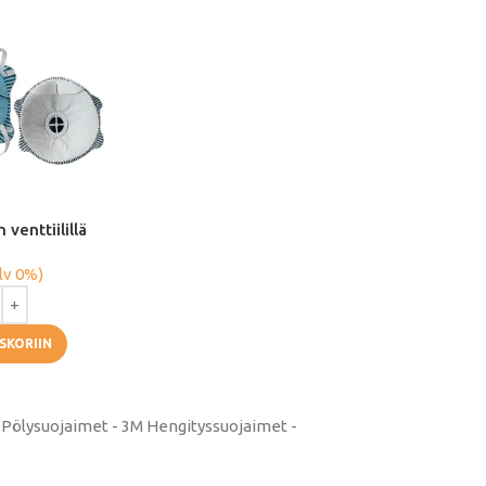
venttiilillä
lv 0%)
SKORIIN
- Pölysuojaimet - 3M Hengityssuojaimet -