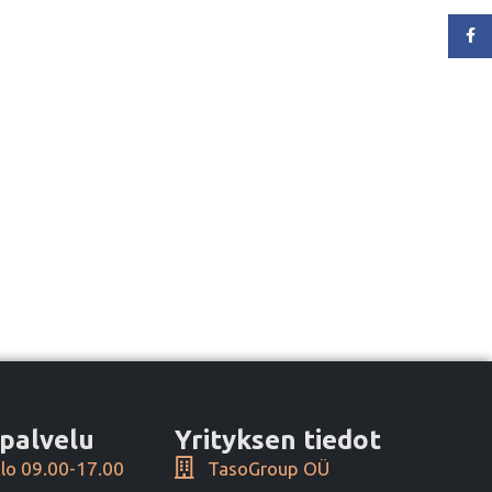
Face
palvelu
Yrityksen tiedot
lo 09.00-17.00
TasoGroup OÜ