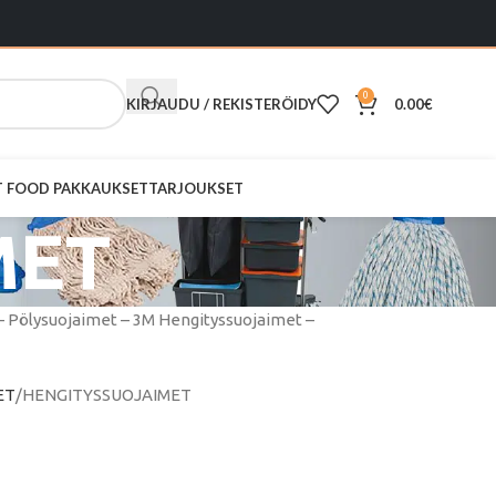
0
KIRJAUDU / REKISTERÖIDY
0.00
€
ST FOOD PAKKAUKSET
TARJOUKSET
MET
 – Pölysuojaimet – 3M Hengityssuojaimet –
ET
HENGITYSSUOJAIMET