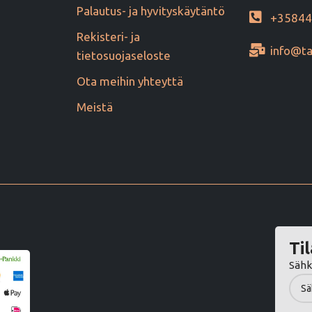
Palautus- ja hyvityskäytäntö
+3584
Rekisteri- ja
info@ta
tietosuojaseloste
Ota meihin yhteyttä
Meistä
Til
Sähk