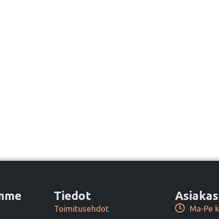
amme
Tiedot
Asiakas
Toimitusehdot
Ma-Pe k