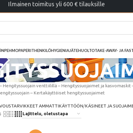
Ilmainen toimitus yli 600 € tilauksille
ÖN
PEHMOPAPERIT
HENKILÖHYGIENIA
JÄTEHUOLTO
TAKE-AWAY- JA FA
ITYSSUOJAI
 Hengityssuojain venttiilillä – Hengityssuojaimet ja kasvomaskit
engityssuojain – Kertakäyttöiset hengityssuojaimet
IIVOUSTARVIKKEET AMMATTIKÄYTTÖÖN
KÄSINEET JA SUOJAIM
6