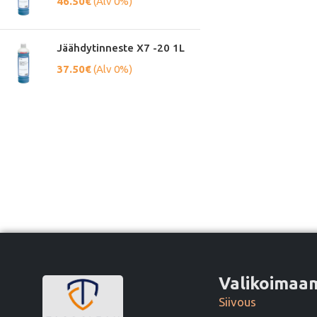
46.50
€
(Alv 0%)
Jäähdytinneste X7 -20 1L
37.50
€
(Alv 0%)
Valikoima
Siivous