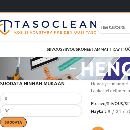
SIIVOUS
SIIVOUSKONEET AMMATTIKÄYTTÖ
HENG
SUODATA HINNAN MUKAAN
Hengityssuojaimet –
Lääketieteellinen h
Etusivu
SIIVOUS
S
Näytä
9
24
3
SUODATA