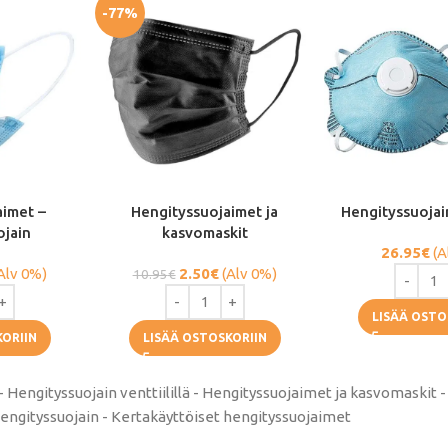
-77%
aimet –
Hengityssuojaimet ja
Hengityssuojain 
ojain
kasvomaskit
26.95
€
(A
Alv 0%)
2.50
€
(Alv 0%)
10.95
€
LISÄÄ OSTO
KORIIN
LISÄÄ OSTOSKORIIN
 Hengityssuojain venttiilillä - Hengityssuojaimet ja kasvomaskit 
engityssuojain - Kertakäyttöiset hengityssuojaimet