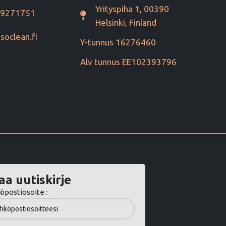
Yrityspiha 1, 00390
49271751
Helsinki, Finland
soclean.fi
Y-tunnus 16276460
Alv tunnus EE102393796
aa uutiskirje
öpostiosoite :