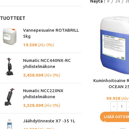
Näytä
9
24
3
TUOTTEET
Vannepesuaine ROTABRILL
5kg
19.50
€
(Alv 0%)
Numatic NCC440NX-RC
yhdistelmäkone
3,458.00
€
(Alv 0%)
Kuminhoitoaine 
OCEAN 2
Numatic NCC220NX
yhdistelmäkone
99.95
€
(Alv
3,328.00
€
(Alv 0%)
LISÄÄ OSTOS
Jäähdytinneste X7 -35 1L