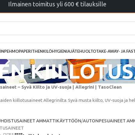
Ilmainen toimitus yli 600 € tilauksille
ÖN
PEHMOPAPERIT
HENKILÖHYGIENIA
JÄTEHUOLTO
TAKE-AWAY- JA FA
EN KIILLOTUS
saineet – Syvä Kiilto ja UV-suoja | Allegrini | TasoClean
den kiillotusaineet Allegrinilta. Syvä musta kiilto, UV-suoja ja h
UHDISTUSAINEET AMMATTIKÄYTTÖÖN
AUTONPESUAINEET AM
OTUSAINEET