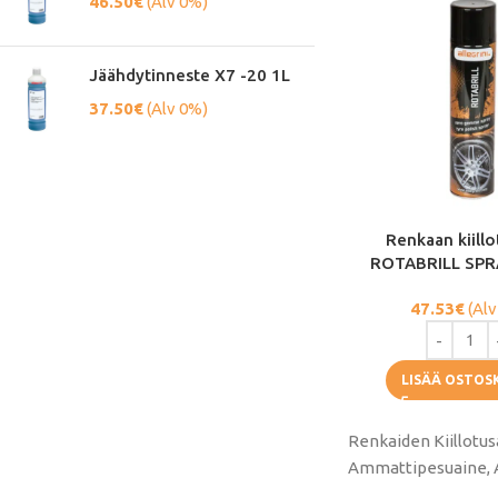
46.50
€
(Alv 0%)
Jäähdytinneste X7 -20 1L
37.50
€
(Alv 0%)
Renkaan kiill
ROTABRILL SPR
47.53
€
(Alv
LISÄÄ OSTOS
Renkaiden Kiillotus
Ammattipesuaine, A