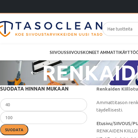
SIIVOUS
SIIVOUSKONEET AMMATTIKÄYTTÖ
RENKAID
SUODATA HINNAN MUKAAN
Renkaiden Kiillotu
Ammattitason renkai
täydellisesti.
Etusivu
SIIVOUS
P
SUODATA
RENKAIDEN KIILL