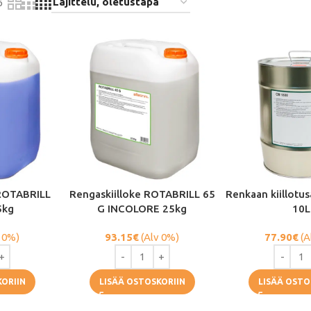
6
ROTABRILL
Rengaskiilloke ROTABRILL 65
Renkaan kiillotu
5kg
G INCOLORE 25kg
10L
 0%)
93.15
€
(Alv 0%)
77.90
€
(A
KORIIN
LISÄÄ OSTOSKORIIN
LISÄÄ OSTO