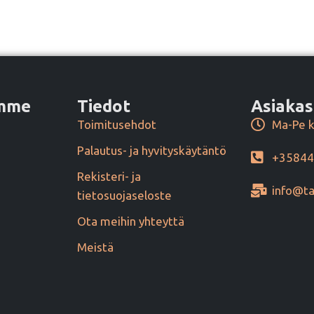
amme
Tiedot
Asiakas
Toimitusehdot
Ma-Pe k
Palautus- ja hyvityskäytäntö
+3584
Rekisteri- ja
info@ta
tietosuojaseloste
Ota meihin yhteyttä
Meistä