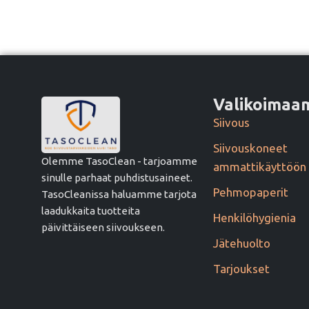
Valikoima
Siivous
Siivouskoneet
Olemme TasoClean - tarjoamme
ammattikäyttöön
sinulle parhaat puhdistusaineet.
Pehmopaperit
TasoCleanissa haluamme tarjota
laadukkaita tuotteita
Henkilöhygienia
päivittäiseen siivoukseen.
Jätehuolto
Tarjoukset