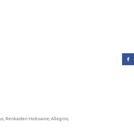
Face
us, Renkaiden Hoitoaine, Allegrini,