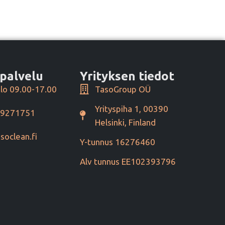
palvelu
Yrityksen tiedot
lo 09.00-17.00
TasoGroup OÜ
Yrityspiha 1, 00390
49271751
Helsinki, Finland
soclean.fi
Y-tunnus 16276460
Alv tunnus EE102393796