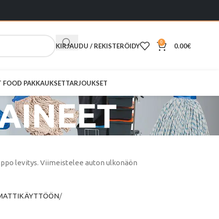
0
KIRJAUDU / REKISTERÖIDY
0.00
€
ST FOOD PAKKAUKSET
TARJOUKSET
AINEET
elppo levitys. Viimeistelee auton ulkonäön
MATTIKÄYTTÖÖN