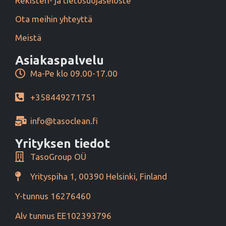
Rekisteri- ja tietosuojaseloste
Ota meihin yhteyttä
Meistä
Asiakaspalvelu
Ma-Pe klo 09.00-17.00
+358449271751
info@tasoclean.fi
Yrityksen tiedot
TasoGroup OÜ
Yrityspiha 1, 00390 Helsinki, Finland
Y-tunnus 16276460
Alv tunnus EE102393796