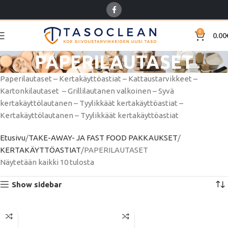
0
0.00
PAPERILAUTASET
Paperilautaset – Kertakäyttöastiat – Kattaustarvikkeet –
Kartonkilautaset – Grillilautanen valkoinen – Syvä
kertakäyttölautanen – Tyylikkäät kertakäyttöastiat –
Kertakäyttölautanen – Tyylikkäät kertakäyttöastiat
Etusivu
TAKE-AWAY- JA FAST FOOD PAKKAUKSET
KERTAKÄYTTÖASTIAT
PAPERILAUTASET
Näytetään kaikki 10 tulosta
Show sidebar