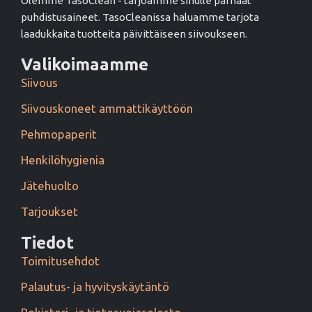
Olemme TasoClean - tarjoamme sinulle parhaat
puhdistusaineet. TasoCleanissa haluamme tarjota
laadukkaita tuotteita päivittäiseen siivoukseen.
Valikoimaamme
Siivous
Siivouskoneet ammattikäyttöön
Pehmopaperit
Henkilöhygienia
Jätehuolto
Tarjoukset
Tiedot
Toimitusehdot
Palautus- ja hyvityskäytäntö