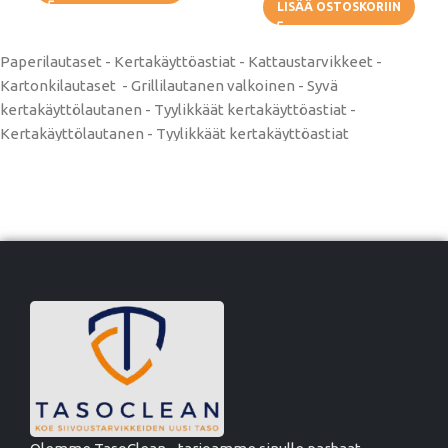
LISÄÄ OSTOSKORIIN
Paperilautaset - Kertakäyttöastiat - Kattaustarvikkeet -
Kartonkilautaset - Grillilautanen valkoinen - Syvä
kertakäyttölautanen - Tyylikkäät kertakäyttöastiat -
Kertakäyttölautanen - Tyylikkäät kertakäyttöastiat