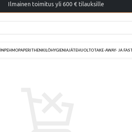
Ilmainen toimitus yli 600 € tilauksille
ÖN
PEHMOPAPERIT
HENKILÖHYGIENIA
JÄTEHUOLTO
TAKE-AWAY- JA FA
SKÄRRY
TARKISTA
TILAUS VALMIS