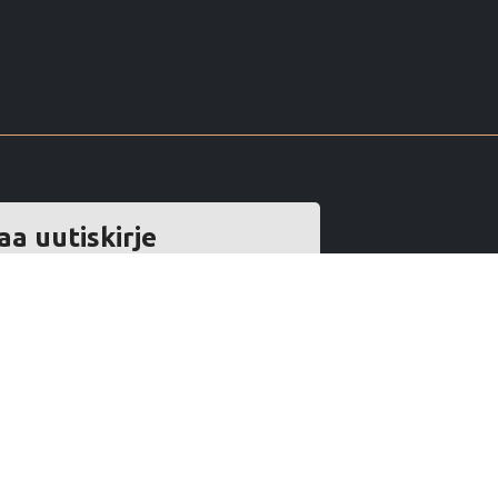
aa uutiskirje
öpostiosoite :