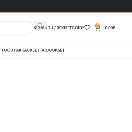
0
KIRJAUDU / REKISTERÖIDY
0.00
€
ST FOOD PAKKAUKSET
TARJOUKSET