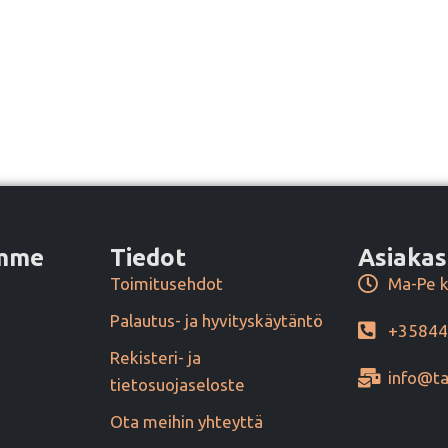
amme
Tiedot
Asiakas
Toimitusehdot
Ma-Pe k
Palautus- ja hyvityskäytäntö
+3584
Rekisteri- ja
info@ta
tietosuojaseloste
Ota meihin yhteyttä