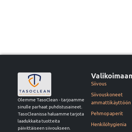
Valikoima
Siivous
Siivouskoneet
Olemme TasoClean - tarjoamme
ammattikäyttöön
sinulle parhaat puhdistusaineet.
Pehmopaperit
TasoCleanissa haluamme tarjota
laadukkaita tuotteita
Henkilöhygienia
päivittäiseen siivoukseen.