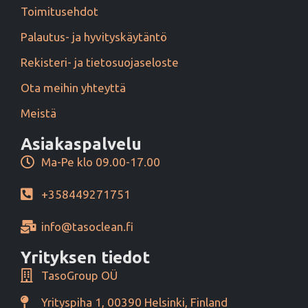
Toimitusehdot
Palautus- ja hyvityskäytäntö
Rekisteri- ja tietosuojaseloste
Ota meihin yhteyttä
Meistä
Asiakaspalvelu
Ma-Pe klo 09.00-17.00
+358449271751
info@tasoclean.fi
Yrityksen tiedot
TasoGroup OÜ
Yrityspiha 1, 00390 Helsinki, Finland