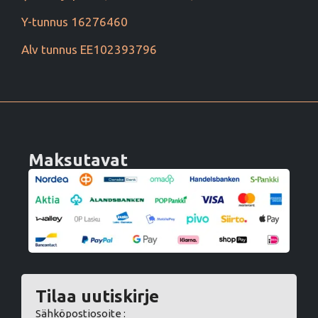
Y-tunnus 16276460
Alv tunnus EE102393796
Maksutavat
Tilaa uutiskirje
Sähköpostiosoite :