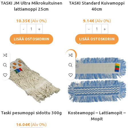
TASKI JM Ultra Mikrokuituinen
TASKI Standard Kuivamoppi
lattiamoppi 25cm
40cm
10.35
€
(Alv 0%)
9.14
€
(Alv 0%)
LISÄÄ OSTOSKORIIN
LISÄÄ OSTOSKORIIN
-51%
Taski pesumoppi sidottu 300g
Kosteamoppi – Lattiamopit –
Mopit
16.04
€
(Alv 0%)