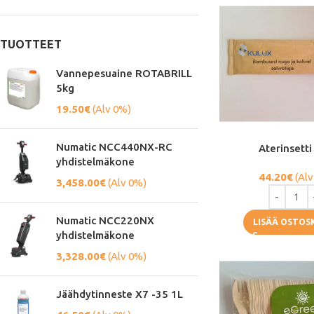
TUOTTEET
Vannepesuaine ROTABRILL
5kg
19.50
€
(Alv 0%)
Numatic NCC440NX-RC
Aterinsetti
yhdistelmäkone
44.20
€
(Alv
3,458.00
€
(Alv 0%)
Numatic NCC220NX
LISÄÄ OSTOS
yhdistelmäkone
3,328.00
€
(Alv 0%)
Jäähdytinneste X7 -35 1L