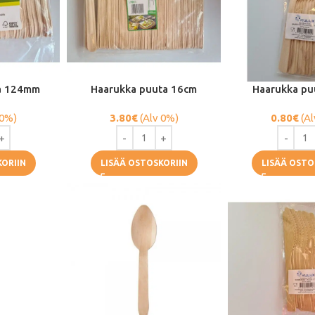
a 124mm
Haarukka puuta 16cm
Haarukka pu
 0%)
3.80
€
(Alv 0%)
0.80
€
(Al
KORIIN
LISÄÄ OSTOSKORIIN
LISÄÄ OSTO