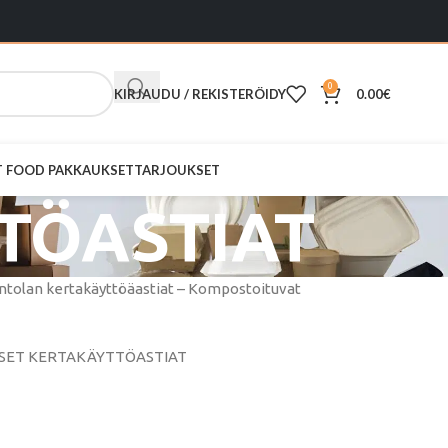
0
KIRJAUDU / REKISTERÖIDY
0.00
€
ST FOOD PAKKAUKSET
TARJOUKSET
TÖASTIAT
vintolan kertakäyttöäastiat – Kompostoituvat
SET KERTAKÄYTTÖASTIAT