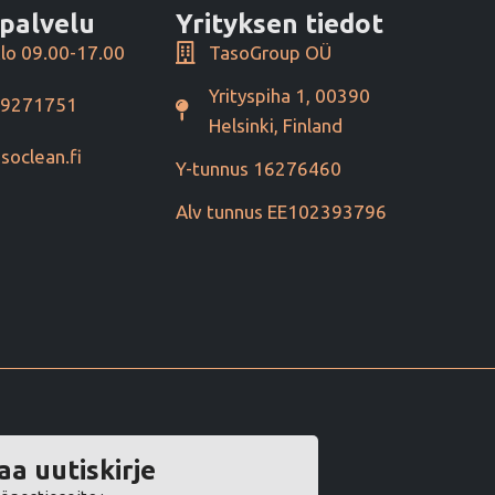
palvelu
Yrityksen tiedot
lo 09.00-17.00
TasoGroup OÜ
Yrityspiha 1, 00390
49271751
Helsinki, Finland
soclean.fi
Y-tunnus 16276460
Alv tunnus EE102393796
aa uutiskirje