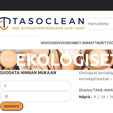
SIIVOUS
SIIVOUSKONEET AMMATTIKÄYTTÖ
EKOLOGISE
SUODATA HINNAN MUKAAN
Ekologiset kertakäy
kertakäyttöastiat –
Etusivu
TAKE-AWAY
Näytä
9
24
3
SUODATA