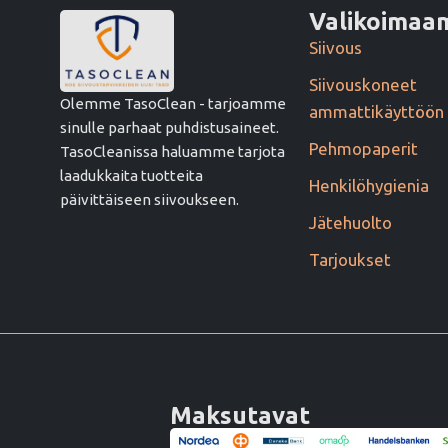
Valikoima
Siivous
Siivouskoneet
Olemme TasoClean - tarjoamme
ammattikäyttöön
sinulle parhaat puhdistusaineet.
Pehmopaperit
TasoCleanissa haluamme tarjota
laadukkaita tuotteita
Henkilöhygienia
päivittäiseen siivoukseen.
Jätehuolto
Tarjoukset
Maksutavat