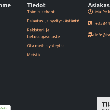
amme
Tiedot
Asiakas
Toimitusehdot
Ma-Pe k
Palautus- ja hyvityskäytäntö
+3584
Rekisteri- ja
info@ta
tietosuojaseloste
Ota meihin yhteyttä
Meistä
Til