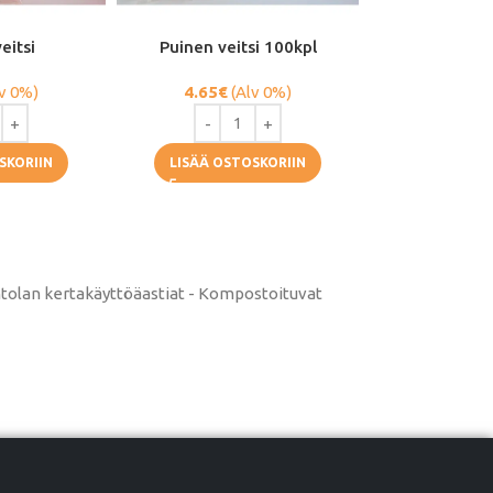
eitsi
Puinen veitsi 100kpl
v 0%)
4.65
€
(Alv 0%)
SKORIIN
LISÄÄ OSTOSKORIIN
intolan kertakäyttöäastiat - Kompostoituvat