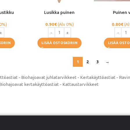
ustikku
Lusikka puinen
Puinen v
 0%)
0.90
€
(Alv 0%)
0.80
€
(Al
KORIIN
LISÄÄ OSTOSKORIIN
LISÄÄ OSTO
1
2
3
→
ttöastiat - Biohajoavat juhlatarvikkeet - Kertakäyttöastiat - Rav
 Biohajoavat kertakäyttöastiat - Kattaustarvikkeet