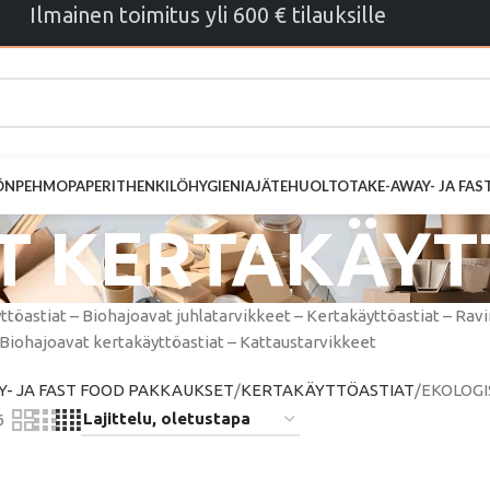
Ilmainen toimitus yli 600 € tilauksille
ÖN
PEHMOPAPERIT
HENKILÖHYGIENIA
JÄTEHUOLTO
TAKE-AWAY- JA FA
T KERTAKÄYT
ttöastiat – Biohajoavat juhlatarvikkeet – Kertakäyttöastiat – Ra
 Biohajoavat kertakäyttöastiat – Kattaustarvikkeet
- JA FAST FOOD PAKKAUKSET
KERTAKÄYTTÖASTIAT
EKOLOGI
6