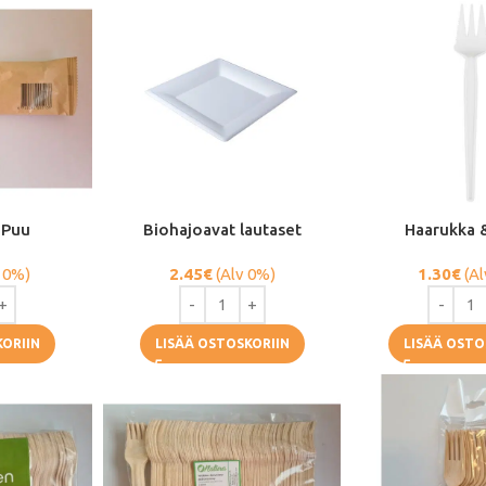
 Puu
Biohajoavat lautaset
Haarukka &
 0%)
2.45
€
(Alv 0%)
1.30
€
(Al
KORIIN
LISÄÄ OSTOSKORIIN
LISÄÄ OSTO