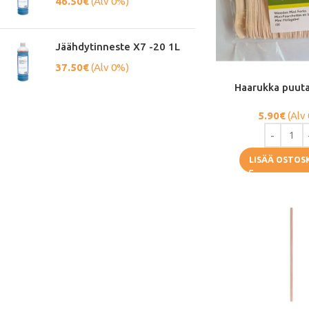
46.50
€
(Alv 0%)
Jäähdytinneste X7 -20 1L
37.50
€
(Alv 0%)
Haarukka puut
5.90
€
(Alv
LISÄÄ OSTOS