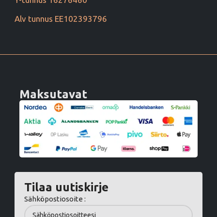
Alv tunnus EE102393796
Maksutavat
Tilaa uutiskirje
Sähköpostiosoite :