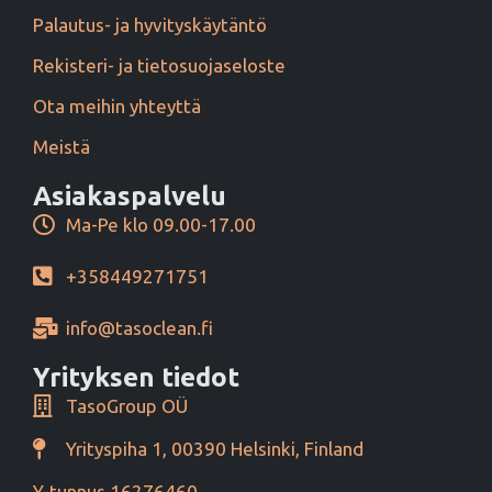
Palautus- ja hyvityskäytäntö
Rekisteri- ja tietosuojaseloste
Ota meihin yhteyttä
Meistä
Asiakaspalvelu
Ma-Pe klo 09.00-17.00
+358449271751
info@tasoclean.fi
Yrityksen tiedot
TasoGroup OÜ
Yrityspiha 1, 00390 Helsinki, Finland
Y-tunnus 16276460