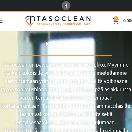
0
0.00
Keitä olemme?
Tasoclean on palveleva siivoustarviketukku. Myymme
kaiken kokoisille yrityksille ja autamme mielellämme
kartoittamaan yrityksenne tarpeet. Meiltä voit saada
myös sopimushinnoittelun säännöllisempää asiakkuutta
varten tai saada tarjouksen suurempaan
kertahankintaan. Tarjoamme puhtauden ammattilaisille
laajan valikoiman käyttötarvikkeita sekä
erityisosaamisen, joka saa arkesi sujumaan.
Teemme töitä suurella sydämellä ja omalla reippaalla