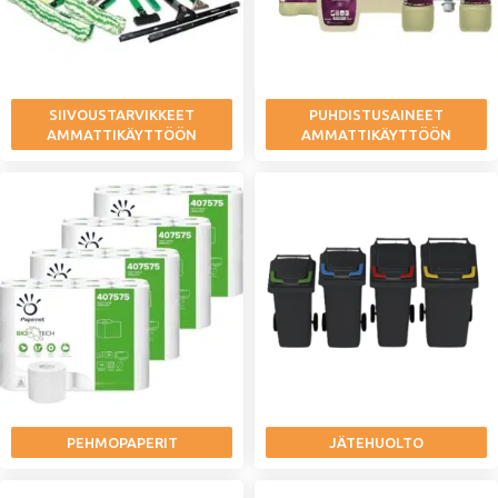
SIIVOUSTARVIKKEET
PUHDISTUSAINEET
AMMATTIKÄYTTÖÖN
AMMATTIKÄYTTÖÖN
PEHMOPAPERIT
JÄTEHUOLTO