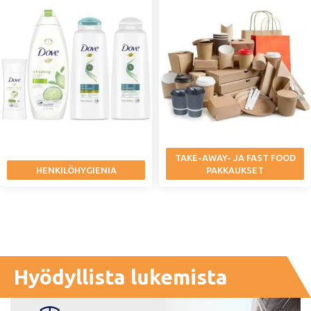
TAKE-AWAY- JA FAST FOOD
HENKILÖHYGIENIA
PAKKAUKSET
Hyödyllista lukemista