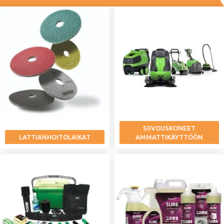
SIIVOUSKONEET
LATTIANHOITOLAIKAT
AMMATTIKÄYTTÖÖN