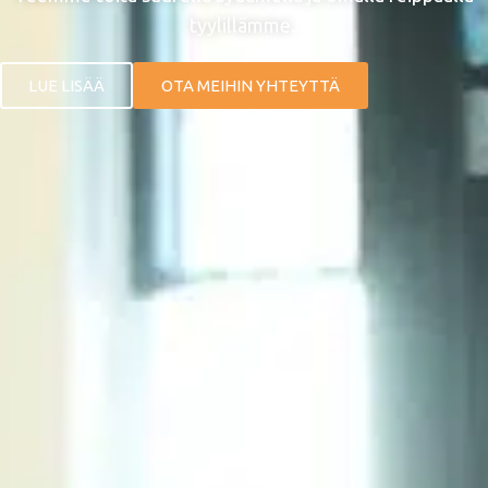
tyylillämme.
LUE LISÄÄ
OTA MEIHIN YHTEYTTÄ