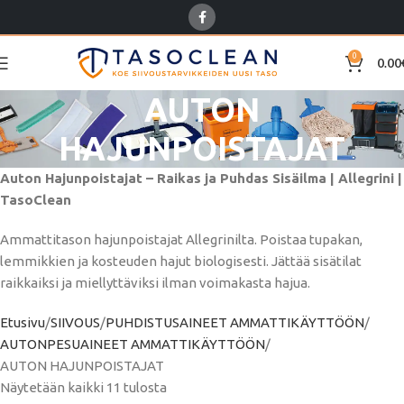
0
0.00
AUTON
HAJUNPOISTAJAT
Auton Hajunpoistajat – Raikas ja Puhdas Sisäilma | Allegrini |
TasoClean
Ammattitason hajunpoistajat Allegrinilta. Poistaa tupakan,
lemmikkien ja kosteuden hajut biologisesti. Jättää sisätilat
raikkaiksi ja miellyttäviksi ilman voimakasta hajua.
Etusivu
SIIVOUS
PUHDISTUSAINEET AMMATTIKÄYTTÖÖN
AUTONPESUAINEET AMMATTIKÄYTTÖÖN
AUTON HAJUNPOISTAJAT
Näytetään kaikki 11 tulosta