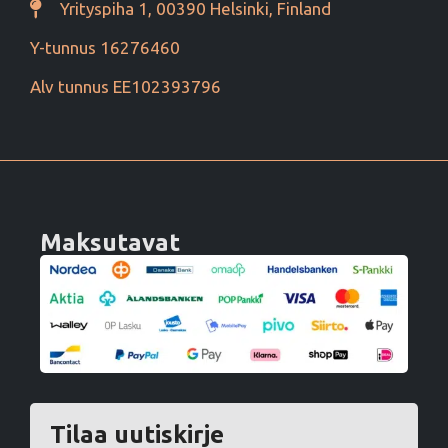
Yrityspiha 1, 00390 Helsinki, Finland
Y-tunnus 16276460
Alv tunnus EE102393796
Maksutavat
Tilaa uutiskirje