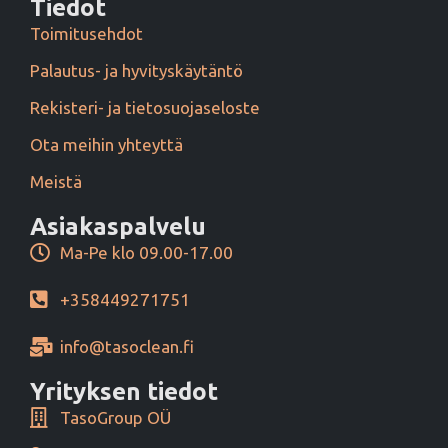
Tiedot
Toimitusehdot
Palautus- ja hyvityskäytäntö
Rekisteri- ja tietosuojaseloste
Ota meihin yhteyttä
Meistä
Asiakaspalvelu
Ma-Pe klo 09.00-17.00
+358449271751
info@tasoclean.fi
Yrityksen tiedot
TasoGroup OÜ