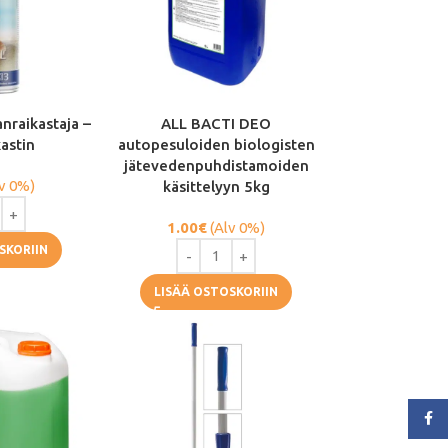
anraikastaja –
ALL BACTI DEO
kastin
autopesuloiden biologisten
jätevedenpuhdistamoiden
v 0%)
käsittelyyn 5kg
1.00
€
(Alv 0%)
SKORIIN
LISÄÄ OSTOSKORIIN
Face