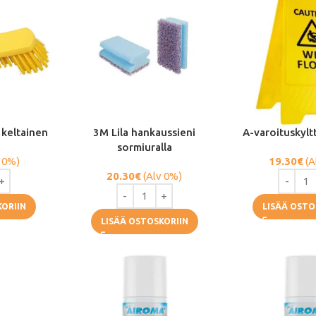
 keltainen
3M Lila hankaussieni
A-varoituskylt
sormiuralla
 0%)
19.30
€
(A
20.30
€
(Alv 0%)
KORIIN
LISÄÄ OSTO
LISÄÄ OSTOSKORIIN