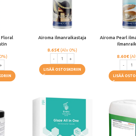
Floral
Airoma ilmanraikastaja
Airoma Pearl ilm
stin
Ilmanrai
8.65
€
(Alv 0%)
 0%)
8.60
€
(Al
LISÄÄ OSTOSKORIIN
KORIIN
LISÄÄ OSTO