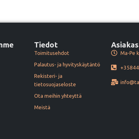
amme
Tiedot
Asiakas
Toimitusehdot
Ma-Pe k
Palautus- ja hyvityskäytäntö
+3584
Rekisteri- ja
info@ta
tietosuojaseloste
Ota meihin yhteyttä
Meistä