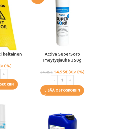
ti keltainen
Activa SuperSorb
Imeytysjauhe 350g
lv 0%)
14.95
€
(Alv 0%)
24.45
€
SKORIIN
LISÄÄ OSTOSKORIIN