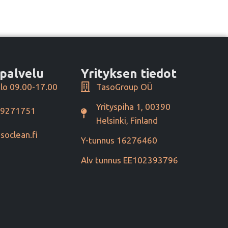
palvelu
Yrityksen tiedot
lo 09.00-17.00
TasoGroup OÜ
Yrityspiha 1, 00390
49271751
Helsinki, Finland
soclean.fi
Y-tunnus 16276460
Alv tunnus EE102393796