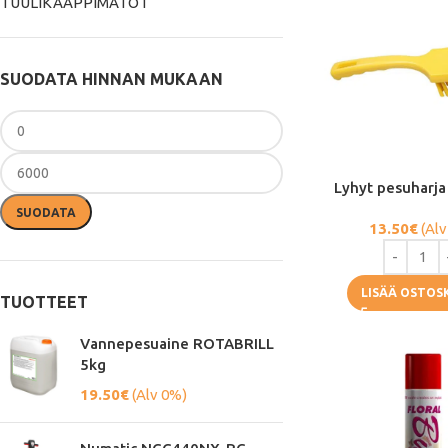
TUULIKAAPPIMATOT
SUODATA HINNAN MUKAAN
Lyhyt pesuharja
SUODATA
13.50
€
(Alv
LISÄÄ OSTOS
TUOTTEET
Vannepesuaine ROTABRILL
5kg
19.50
€
(Alv 0%)