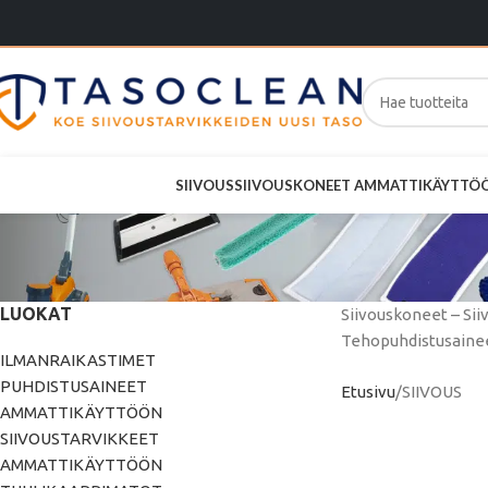
SIIVOUS
SIIVOUSKONEET AMMATTIKÄYTTÖ
LUOKAT
Siivouskoneet – Sii
Tehopuhdistusainee
ILMANRAIKASTIMET
PUHDISTUSAINEET
Etusivu
SIIVOUS
AMMATTIKÄYTTÖÖN
SIIVOUSTARVIKKEET
AMMATTIKÄYTTÖÖN