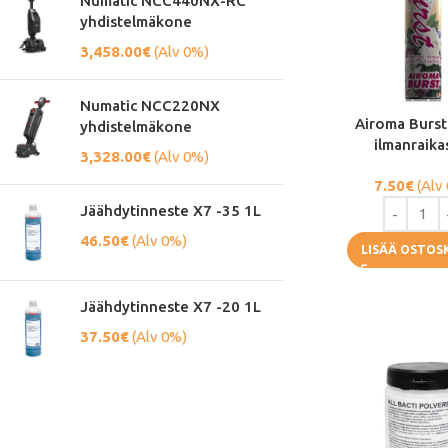
Numatic NCC440NX-RC
yhdistelmäkone
3,458.00
€
(Alv 0%)
Numatic NCC220NX
Airoma Burst 
yhdistelmäkone
ilmanraika
3,328.00
€
(Alv 0%)
7.50
€
(Alv
Jäähdytinneste X7 -35 1L
46.50
€
(Alv 0%)
LISÄÄ OSTOS
Jäähdytinneste X7 -20 1L
37.50
€
(Alv 0%)