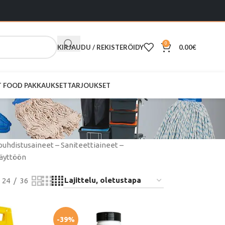
0
KIRJAUDU / REKISTERÖIDY
0.00
€
ST FOOD PAKKAUKSET
TARJOUKSET
puhdistusaineet – Saniteettiaineet –
käyttöön
24
36
-39%