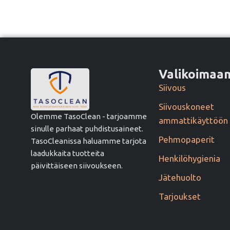
Valikoima
Siivous
Siivouskoneet
Olemme TasoClean - tarjoamme
ammattikäyttöön
sinulle parhaat puhdistusaineet.
Pehmopaperit
TasoCleanissa haluamme tarjota
laadukkaita tuotteita
Henkilöhygienia
päivittäiseen siivoukseen.
Jätehuolto
Tarjoukset