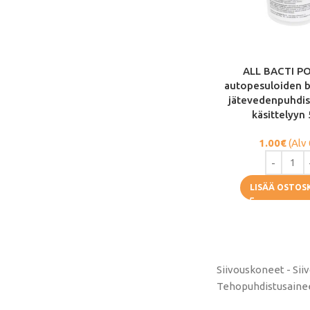
ALL BACTI P
autopesuloiden b
jätevedenpuhdi
käsittelyyn
1.00
€
(Alv
LISÄÄ OSTOS
Siivouskoneet - Sii
Tehopuhdistusaineet