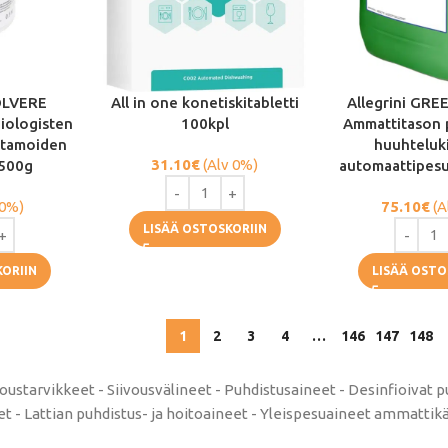
OLVERE
All in one konetiskitabletti
Allegrini GR
iologisten
100kpl
Ammattitason 
stamoiden
huuhteluk
31.10
€
(Alv 0%)
 500g
automaattipesu
 0%)
75.10
€
(A
LISÄÄ OSTOSKORIIN
KORIIN
LISÄÄ OSTO
1
2
3
4
…
146
147
148
voustarvikkeet - Siivousvälineet - Puhdistusaineet - Desinfioivat p
 - Lattian puhdistus- ja hoitoaineet - Yleispesuaineet ammattik