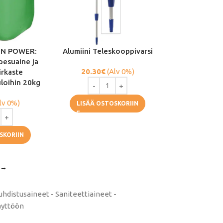
EEN POWER:
Alumiini Teleskooppivarsi
pesuaine ja
20.30
€
(Alv 0%)
irkaste
loihin 20kg
lv 0%)
LISÄÄ OSTOSKORIIN
SKORIIN
→
uhdistusaineet - Saniteettiaineet -
äyttöön