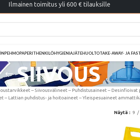
Ilmainen toimitus yli 600 € tilauksille
ÖN
PEHMOPAPERIT
HENKILÖHYGIENIA
JÄTEHUOLTO
TAKE-AWAY- JA FA
SIIVOUS
voustarvikkeet – Siivousvälineet – Puhdistusaineet – Desinfioivat 
t – Lattian puhdistus- ja hoitoaineet – Yleispesuaineet ammatti
Näytä
9