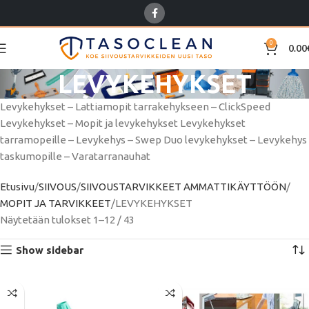
0
0.00
LEVYKEHYKSET
Levykehykset – Lattiamopit tarrakehykseen – ClickSpeed ​​
Levykehykset – Mopit ja levykehykset Levykehykset
tarramopeille – Levykehys – Swep Duo levykehykset – Levykehys
taskumopille – Varatarranauhat
Etusivu
SIIVOUS
SIIVOUSTARVIKKEET AMMATTIKÄYTTÖÖN
MOPIT JA TARVIKKEET
LEVYKEHYKSET
Näytetään tulokset 1–12 / 43
Show sidebar