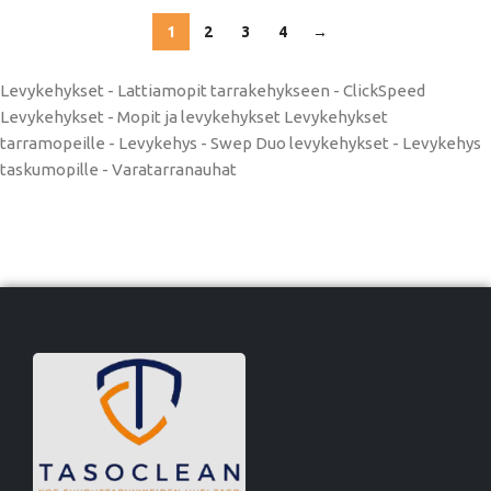
1
2
3
4
→
Levykehykset - Lattiamopit tarrakehykseen - ClickSpeed ​​
Levykehykset - Mopit ja levykehykset Levykehykset
tarramopeille - Levykehys - Swep Duo levykehykset - Levykehys
taskumopille - Varatarranauhat