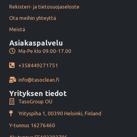
Rekisteri- ja tietosuojaseloste
Ota meihin yhteyttä
Meistä
Asiakaspalvelu
Ma-Pe klo 09.00-17.00
+358449271751
info@tasoclean.fi
Yrityksen tiedot
TasoGroup OÜ
Yrityspiha 1, 00390 Helsinki, Finland
Y-tunnus 16276460