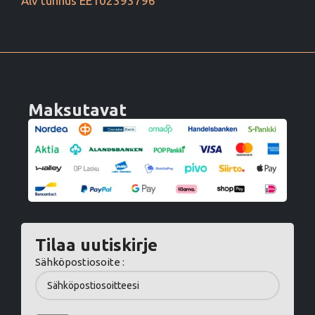
Alv tunnus EE102393796
Maksutavat
Tilaa uutiskirje
Sähköpostiosoite :