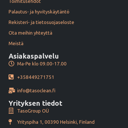
Toimitusehdot
Palautus- ja hyvityskäytäntö
Rekisteri- ja tietosuojaseloste
Ota meihin yhteyttä
Meistä
Asiakaspalvelu
Ma-Pe klo 09.00-17.00
+358449271751
info@tasoclean.fi
Yrityksen tiedot
TasoGroup OÜ
Yrityspiha 1, 00390 Helsinki, Finland