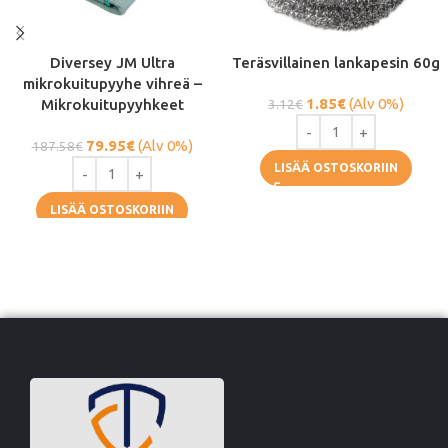
Diversey JM Ultra
Teräsvillainen lankapesin 60g
mikrokuitupyyhe vihreä –
1.85
€
(Alv 0%)
Mikrokuitupyyhkeet
3.12
€
79.95
€
(Alv 0%)
187.58
€
LISÄÄ OSTOSKORIIN
LISÄÄ OSTOSKORIIN