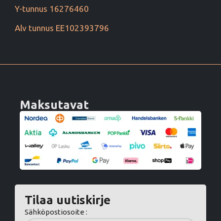
Y-tunnus 16276460
Alv tunnus EE102393796
Maksutavat
Tilaa uutiskirje
Sähköpostiosoite :