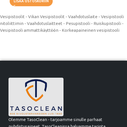
LISÄÄ OSTOSKORIIN
Vesipistoolit - Vikan Vesipistoolit - Vaahdotuslaite - Vesipistooli
nitoliittimin - Vaahdotuslaitteet - Pesupistooli - Ruiskupistooli -
Vesipistooli ammattikäyttöön - Korkeapaineinen vesipistooli
Olemme TasoClean - tarjoamme sinulle parhaat
puhdistusaineet. TasoCleanissa haluamme tarjota