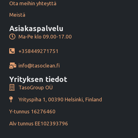
Ota meihin yhteyttä
Meistä
Asiakaspalvelu
Ma-Pe klo 09.00-17.00
+358449271751
info@tasoclean.fi
Yrityksen tiedot
TasoGroup OÜ
Yrityspiha 1, 00390 Helsinki, Finland
Y-tunnus 16276460
Alv tunnus EE102393796