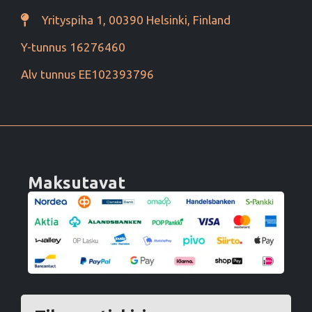
Yrityspiha 1, 00390 Helsinki, Finland
Y-tunnus 16276460
Alv tunnus EE102393796
Maksutavat