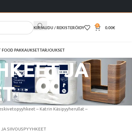
0
KIRJAUDU / REKISTERÖIDY
0.00
€
ST FOOD PAKKAUKSET
TARJOUKSET
HKEET JA
ET
Keskivetopyyhkeet – Katrin Käsipyyherullat –
 JA SIIVOUSPYYHKEET