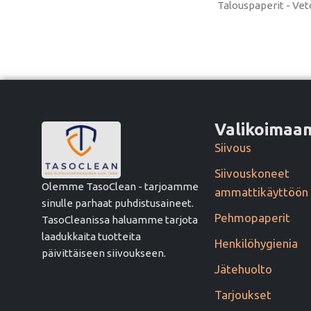
Talouspaperit - Vet
Valikoima
Siivous
Siivouskoneet
Olemme TasoClean - tarjoamme
ammattikäyttöön
sinulle parhaat puhdistusaineet.
Pehmopaperit
TasoCleanissa haluamme tarjota
laadukkaita tuotteita
Henkilöhygienia
päivittäiseen siivoukseen.
Jätehuolto
Tarjoukset