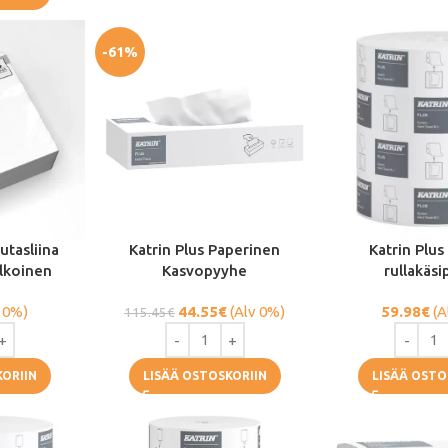
-61%
utasliina
Katrin Plus Paperinen
Katrin Plu
lkoinen
Kasvopyyhe
rullakäs
 0%)
44.55
€
(Alv 0%)
59.98
€
(A
115.45
€
KORIIN
LISÄÄ OSTOSKORIIN
LISÄÄ OSTO