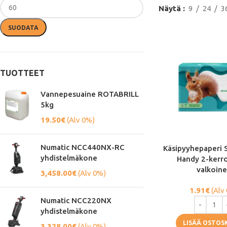
Näytä
9
24
3
SUODATA
TUOTTEET
Vannepesuaine ROTABRILL
5kg
19.50
€
(Alv 0%)
Numatic NCC440NX-RC
Käsipyyhepaperi 
yhdistelmäkone
Handy 2-kerr
valkoin
3,458.00
€
(Alv 0%)
1.91
€
(Alv
Numatic NCC220NX
yhdistelmäkone
LISÄÄ OSTOS
3,328.00
€
(Alv 0%)