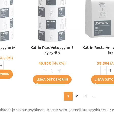
topyyhe M
Katrin Plus Vetopyyhe S
Katrin Resta Annos
hylsytön
krs
(Alv 0%)
46.80
€
(Alv 0%)
38.50
€
(A
KORIIN
LISÄÄ OSTOSKORIIN
LISÄÄ OSTO
1
2
3
→
yhkeet ja siivouspyyhkeet - Katrin Veto- ja teollisuuspyyhkeet - K