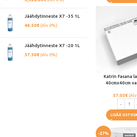
Jäähdytinneste X7 -35 1L
46.50
€
(Alv 0%)
Jäähdytinneste X7 -20 1L
37.50
€
(Alv 0%)
Katrin Fasana la
40cmx40cm va
57.05
€
(Alv
LISÄÄ OSTOS
-27%