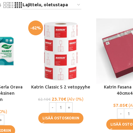
6
-62%
Serla Orava
Katrin Classic S 2 vetopyyhe
Katrin Fasana 
oksinen
40cmx4
23.70
€
(Alv 0%)
en
62.10
€
57.05
€
(A
 0%)
LISÄÄ OSTOSKORIIN
LISÄÄ OSTO
KORIIN