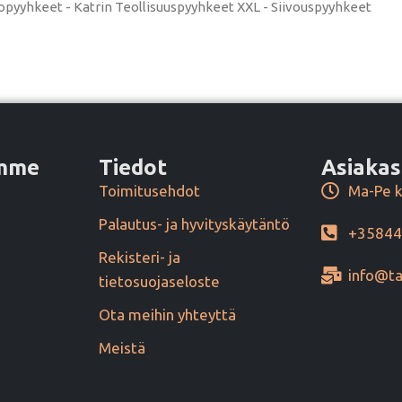
opyyhkeet - Katrin Teollisuuspyyhkeet XXL - Siivouspyyhkeet
amme
Tiedot
Asiakas
Toimitusehdot
Ma-Pe k
Palautus- ja hyvityskäytäntö
+3584
Rekisteri- ja
info@ta
tietosuojaseloste
Ota meihin yhteyttä
Meistä