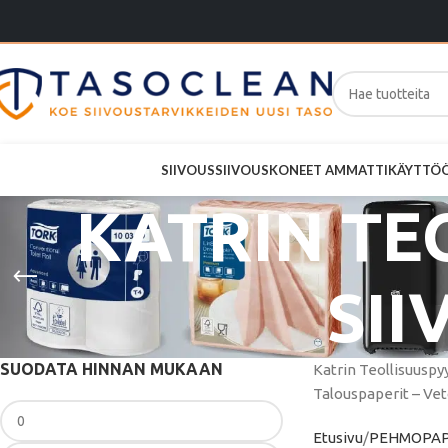
SIIVOUS
SIIVOUSKONEET AMMATTIKÄYTTÖ
KATRIN TE
SI
SUODATA HINNAN MUKAAN
Katrin Teollisuuspy
Talouspaperit – Ve
Etusivu
PEHMOPAP