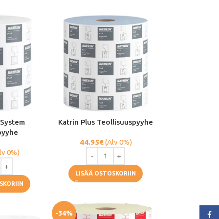
s System
Katrin Plus Teollisuuspyyhe
ipyyhe
44.95
€
(Alv 0%)
lv 0%)
LISÄÄ OSTOSKORIIN
SKORIIN
-34%
Face