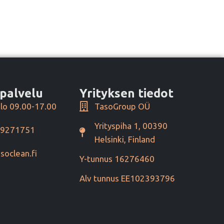
palvelu
Yrityksen tiedot
lo 09.00-17.00
TasoGroup OÜ
Yrityspiha 1, 00390
49271751
Helsinki, Finland
soclean.fi
Y-tunnus 16276460
Alv tunnus EE102393796