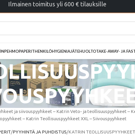
Ilmainen toimitus yli 600 € tilauksille
ÖN
PEHMOPAPERIT
HENKILÖHYGIENIA
JÄTEHUOLTO
TAKE-AWAY- JA FA
OLLISUUSPYY
IVOUSPYYHKE
yhkeet ja siivouspyyhkeet – Katrin Veto- ja teollisuuspyyhkeet – 
topyyhkeet – Katrin Teollisuuspyyhkeet XXL – Siivouspyyhkeet
ERIT
PYYHINTÄ JA PUHDISTUS
KATRIN TEOLLISUUSPYYHKEET