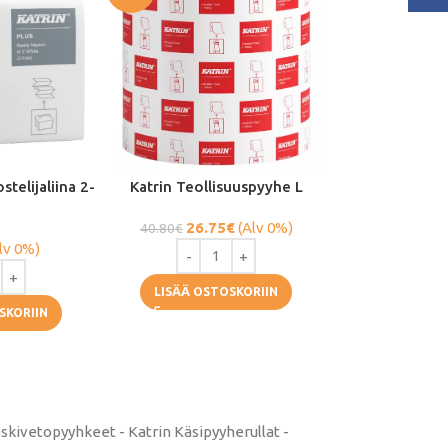
telijaliina 2-
Katrin Teollisuuspyyhe L
26.75
€
(Alv 0%)
40.80
€
lv 0%)
LISÄÄ OSTOSKORIIN
SKORIIN
eskivetopyyhkeet - Katrin Käsipyyherullat -