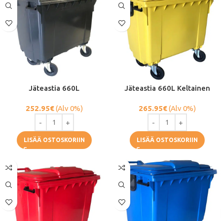
Jäteastia 660L
Jäteastia 660L Keltainen
252.95
€
(Alv 0%)
265.95
€
(Alv 0%)
LISÄÄ OSTOSKORIIN
LISÄÄ OSTOSKORIIN