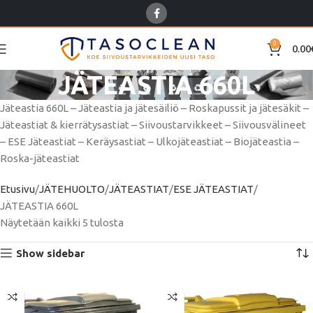
0
0.00
JÄTEASTIA 660L
Jäteastia 660L –
Jäteastia ja jätesäiliö – Roskapussit ja jätesäkit –
Jäteastiat & kierrätysastiat – Siivoustarvikkeet – Siivousvälineet
– ESE Jäteastiat – Keräysastiat – Ulkojäteastiat – Biojäteastia –
Roska-jäteastiat
Etusivu
JÄTEHUOLTO
JÄTEASTIAT
ESE JÄTEASTIAT
JÄTEASTIA 660L
Näytetään kaikki 5 tulosta
Show sidebar