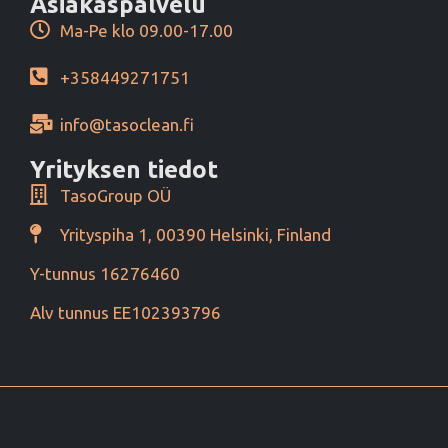
Asiakaspalvelu
Ma-Pe klo 09.00-17.00
+358449271751
info@tasoclean.fi
Yrityksen tiedot
TasoGroup OÜ
Yrityspiha 1, 00390 Helsinki, Finland
Y-tunnus 16276460
Alv tunnus EE102393796