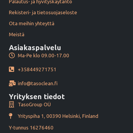
Palautus- ja hyvityskäytäntö
Rekisteri- ja tietosuojaseloste
Ota meihin yhteyttä
Meistä
Asiakaspalvelu
Ma-Pe klo 09.00-17.00
+358449271751
info@tasoclean.fi
Yrityksen tiedot
TasoGroup OÜ
Yrityspiha 1, 00390 Helsinki, Finland
Y-tunnus 16276460