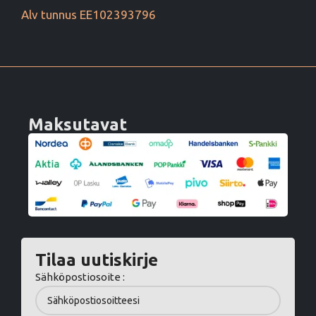
Alv tunnus EE102393796
Maksutavat
Tilaa uutiskirje
Sähköpostiosoite :