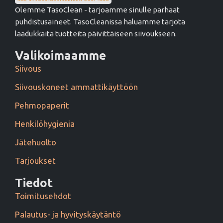
Olemme TasoClean - tarjoamme sinulle parhaat
puhdistusaineet. TasoCleanissa haluamme tarjota
laadukkaita tuotteita päivittäiseen siivoukseen.
Valikoimaamme
Siivous
Siivouskoneet ammattikäyttöön
Pehmopaperit
Henkilöhygienia
Jätehuolto
Tarjoukset
Tiedot
Toimitusehdot
Palautus- ja hyvityskäytäntö