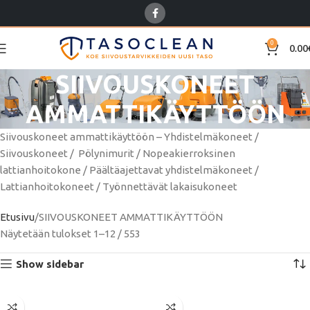
0
0.00
SIIVOUSKONEET
AMMATTIKÄYTTÖÖN
Siivouskoneet ammattikäyttöön – Yhdistelmäkoneet /
Siivouskoneet / Pölynimurit / Nopeakierroksinen
lattianhoitokone / Päältäajettavat yhdistelmäkoneet /
Lattianhoitokoneet / Työnnettävät lakaisukoneet
Etusivu
SIIVOUSKONEET AMMATTIKÄYTTÖÖN
Näytetään tulokset 1–12 / 553
Show sidebar