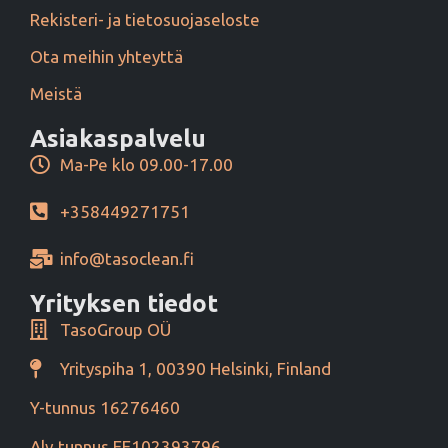
Rekisteri- ja tietosuojaseloste
Ota meihin yhteyttä
Meistä
Asiakaspalvelu
Ma-Pe klo 09.00-17.00
+358449271751
info@tasoclean.fi
Yrityksen tiedot
TasoGroup OÜ
Yrityspiha 1, 00390 Helsinki, Finland
Y-tunnus 16276460
Alv tunnus EE102393796