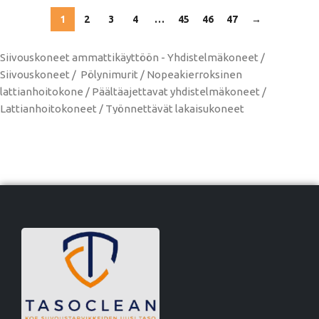
1
2
3
4
…
45
46
47
→
Siivouskoneet ammattikäyttöön - Yhdistelmäkoneet /
Siivouskoneet / Pölynimurit / Nopeakierroksinen
lattianhoitokone / Päältäajettavat yhdistelmäkoneet /
Lattianhoitokoneet / Työnnettävät lakaisukoneet