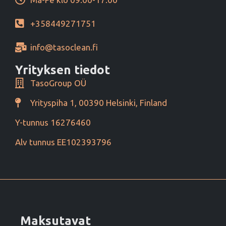
+358449271751
info@tasoclean.fi
Yrityksen tiedot
TasoGroup OÜ
Yrityspiha 1, 00390 Helsinki, Finland
Y-tunnus 16276460
Alv tunnus EE102393796
Maksutavat