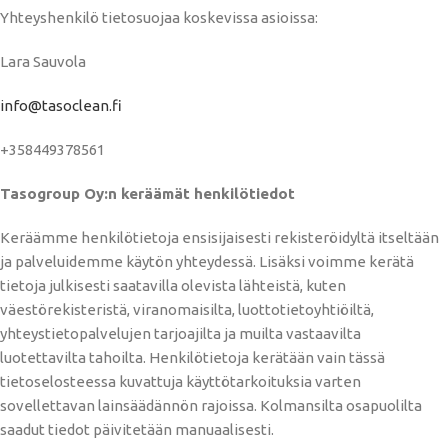
Yhteyshenkilö tietosuojaa koskevissa asioissa:
Lara Sauvola
info@tasoclean.fi
+358449378561
Tasogroup Oy:n keräämät henkilötiedot
Keräämme henkilötietoja ensisijaisesti rekisteröidyltä itseltään
ja palveluidemme käytön yhteydessä. Lisäksi voimme kerätä
tietoja julkisesti saatavilla olevista lähteistä, kuten
väestörekisteristä, viranomaisilta, luottotietoyhtiöiltä,
yhteystietopalvelujen tarjoajilta ja muilta vastaavilta
luotettavilta tahoilta. Henkilötietoja kerätään vain tässä
tietoselosteessa kuvattuja käyttötarkoituksia varten
sovellettavan lainsäädännön rajoissa. Kolmansilta osapuolilta
saadut tiedot päivitetään manuaalisesti.