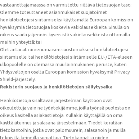
vastaanottajamaassa on varmistettu riittävä tietosuojan taso;
Olemme toteuttaneet asianmukaiset suojatoimet
henkilötietojesi siirtämiseksi käyttämällä Euroopan komission
hyväksymiä tietosuojaa koskevia vakiolausekkeita. Sinulla on
oikeus saada jäljennös kyseisistä vakiolausekkeista ottamalla
meihin yhteyttä; tai
Olet antanut nimenomaisen suostumuksesi henkilötietojesi
siirtämiselle, tai henkilötietojesi siirtämiselle EU-/ETA-alueen
ulkopuolelle on olemassa muu lainmukainen peruste, kuten
Yhdysvaltojen osalta Euroopan komission hyväksymä Privacy
Shield-järjestely.
Rekisterin suojaus ja henkilötietojen säilytysaika
Henkilötietoja sisältävän järjestelmän käyttöön ovat
oikeutettuja vain ne työntekijämme, joilla työnsä puolesta on
oikeus käsitellä asiakastietoja. Kullakin käyttäjällä on oma
käyttäjätunnus ja salasana järjestelmään. Tiedot kerätään
tietokantoihin, jotka ovat palomuurein, salasanoin ja muilla
teknisillä keinoilla suojattuja. Tietokannat ja niiden