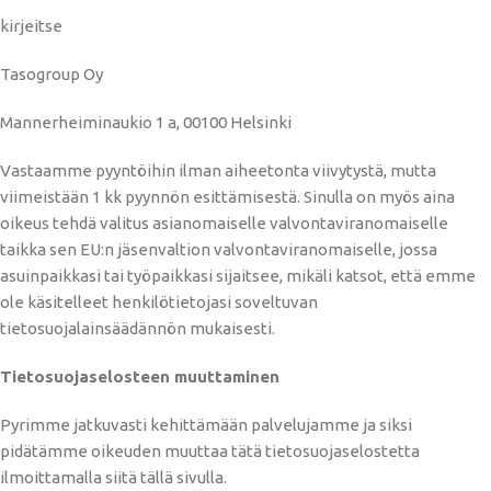
kirjeitse
Tasogroup Oy
Mannerheiminaukio 1 a, 00100 Helsinki
Vastaamme pyyntöihin ilman aiheetonta viivytystä, mutta
viimeistään 1 kk pyynnön esittämisestä. Sinulla on myös aina
oikeus tehdä valitus asianomaiselle valvontaviranomaiselle
taikka sen EU:n jäsenvaltion valvontaviranomaiselle, jossa
asuinpaikkasi tai työpaikkasi sijaitsee, mikäli katsot, että emme
ole käsitelleet henkilötietojasi soveltuvan
tietosuojalainsäädännön mukaisesti.
Tietosuojaselosteen muuttaminen
Pyrimme jatkuvasti kehittämään palvelujamme ja siksi
pidätämme oikeuden muuttaa tätä tietosuojaselostetta
ilmoittamalla siitä tällä sivulla.