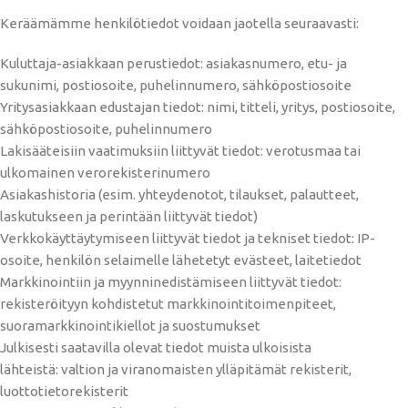
Keräämämme henkilötiedot voidaan jaotella seuraavasti:
Kuluttaja-asiakkaan perustiedot: asiakasnumero, etu- ja
sukunimi, postiosoite, puhelinnumero, sähköpostiosoite
Yritysasiakkaan edustajan tiedot: nimi, titteli, yritys, postiosoite,
sähköpostiosoite, puhelinnumero
Lakisääteisiin vaatimuksiin liittyvät tiedot: verotusmaa tai
ulkomainen verorekisterinumero
Asiakashistoria (esim. yhteydenotot, tilaukset, palautteet,
laskutukseen ja perintään liittyvät tiedot)
Verkkokäyttäytymiseen liittyvät tiedot ja tekniset tiedot: IP-
osoite, henkilön selaimelle lähetetyt evästeet, laitetiedot
Markkinointiin ja myynninedistämiseen liittyvät tiedot:
rekisteröityyn kohdistetut markkinointitoimenpiteet,
suoramarkkinointikiellot ja suostumukset
Julkisesti saatavilla olevat tiedot muista ulkoisista
lähteistä: valtion ja viranomaisten ylläpitämät rekisterit,
luottotietorekisterit