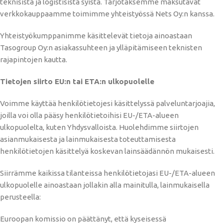
teknisistä ja logistisista syistä. Tarjotaksemme maksutavat
verkkokauppaamme toimimme yhteistyössä Nets Oy:n kanssa.
Yhteistyökumppanimme käsittelevät tietoja ainoastaan
Tasogroup Oy:n asiakassuhteen ja ylläpitämiseen teknisten
rajapintojen kautta.
Tietojen siirto EU:n tai ETA:n ulkopuolelle
Voimme käyttää henkilötietojesi käsittelyssä palveluntarjoajia,
joilla voi olla pääsy henkilötietoihisi EU-/ETA-alueen
ulkopuolelta, kuten Yhdysvalloista. Huolehdimme siirtojen
asianmukaisesta ja lainmukaisesta toteuttamisesta
henkilötietojen käsittelyä koskevan lainsäädännön mukaisesti.
Siirrämme kaikissa tilanteissa henkilötietojasi EU-/ETA-alueen
ulkopuolelle ainoastaan jollakin alla mainitulla, lainmukaisella
perusteella:
Euroopan komissio on päättänyt, että kyseisessä