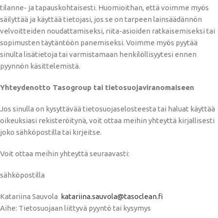
tilanne- ja tapauskohtaisesti. Huomioithan, että voimme myös
säilyttää ja käyttää tietojasi, jos se on tarpeen lainsäädännön
velvoitteiden noudattamiseksi, riita-asioiden ratkaisemiseksi tai
sopimusten täytäntöön panemiseksi. Voimme myös pyytää
sinulta lisätietoja tai varmistamaan henkilöllisyytesi ennen
pyynnön käsittelemistä.
Yhteydenotto Tasogroup tai tietosuojaviranomaiseen
Jos sinulla on kysyttävää tietosuojaselosteesta tai haluat käyttää
oikeuksiasi rekisteröitynä, voit ottaa meihin yhteyttä kirjallisesti
joko sähköpostilla tai kirjeitse.
Voit ottaa meihin yhteyttä seuraavasti:
sähköpostilla
Katariina Sauvola
katariina.sauvola@tasoclean.fi
Aihe: Tietosuojaan liittyvä pyyntö tai kysymys