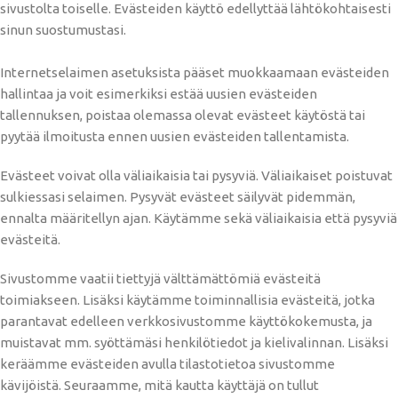
sivustolta toiselle. Evästeiden käyttö edellyttää lähtökohtaisesti
sinun suostumustasi.
Internetselaimen asetuksista pääset muokkaamaan evästeiden
hallintaa ja voit esimerkiksi estää uusien evästeiden
tallennuksen, poistaa olemassa olevat evästeet käytöstä tai
pyytää ilmoitusta ennen uusien evästeiden tallentamista.
Evästeet voivat olla väliaikaisia tai pysyviä. Väliaikaiset poistuvat
sulkiessasi selaimen. Pysyvät evästeet säilyvät pidemmän,
ennalta määritellyn ajan. Käytämme sekä väliaikaisia että pysyviä
evästeitä.
Sivustomme vaatii tiettyjä välttämättömiä evästeitä
toimiakseen. Lisäksi käytämme toiminnallisia evästeitä, jotka
parantavat edelleen verkkosivustomme käyttökokemusta, ja
muistavat mm. syöttämäsi henkilötiedot ja kielivalinnan. Lisäksi
keräämme evästeiden avulla tilastotietoa sivustomme
kävijöistä. Seuraamme, mitä kautta käyttäjä on tullut