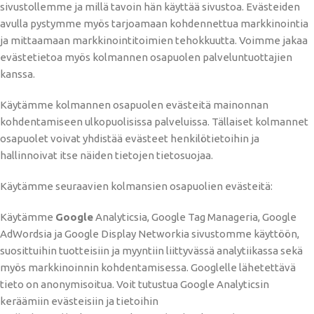
sivustollemme ja millä tavoin hän käyttää sivustoa. Evästeiden
avulla pystymme myös tarjoamaan kohdennettua markkinointia
ja mittaamaan markkinointitoimien tehokkuutta. Voimme jakaa
evästetietoa myös kolmannen osapuolen palveluntuottajien
kanssa.
Käytämme kolmannen osapuolen evästeitä mainonnan
kohdentamiseen ulkopuolisissa palveluissa. Tällaiset kolmannet
osapuolet voivat yhdistää evästeet henkilötietoihin ja
hallinnoivat itse näiden tietojen tietosuojaa.
Käytämme seuraavien kolmansien osapuolien evästeitä:
Käytämme
Google
Analyticsia, Google Tag Manageria, Google
AdWordsia ja Google Display Networkia sivustomme käyttöön,
suosittuihin tuotteisiin ja myyntiin liittyvässä analytiikassa sekä
myös markkinoinnin kohdentamisessa. Googlelle lähetettävä
tieto on anonymisoitua. Voit tutustua Google Analyticsin
keräämiin evästeisiin ja tietoihin