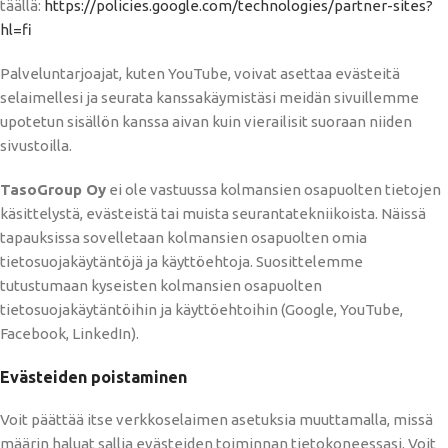
täällä:
https://policies.google.com/technologies/partner-sites?
hl=fi
Palveluntarjoajat, kuten YouTube, voivat asettaa evästeitä
selaimellesi ja seurata kanssakäymistäsi meidän sivuillemme
upotetun sisällön kanssa aivan kuin vierailisit suoraan niiden
sivustoilla.
TasoGroup Oy
ei ole vastuussa kolmansien osapuolten tietojen
käsittelystä, evästeistä tai muista seurantatekniikoista. Näissä
tapauksissa sovelletaan kolmansien osapuolten omia
tietosuojakäytäntöjä ja käyttöehtoja. Suosittelemme
tutustumaan kyseisten kolmansien osapuolten
tietosuojakäytäntöihin ja käyttöehtoihin (Google, YouTube,
Facebook, LinkedIn).
Evästeiden poistaminen
Voit päättää itse verkkoselaimen asetuksia muuttamalla, missä
määrin haluat sallia evästeiden toiminnan tietokoneessasi. Voit