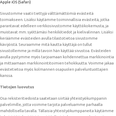
Apple iOS (Safari)
Sivustomme vaatii tiettyjä välttämättömiä evästeitä
toimiakseen. Lisäksi käytämme toiminnallisia evästeitä, jotka
parantavat edelleen verkkosivustomme käyttökokemusta, ja
muistavat mm. syöttämäsi henkilötiedot ja kielivalinnan. Lisäksi
keräämme evästeiden avulla tilastotietoa sivustomme
kävijöistä. Seuraamme mitä kautta käyttäjä on tullut
sivustollemme ja millä tavoin hän käyttää sivustoa. Evästeiden
avulla pystymme myös tarjoamaan kohdennettua markkinointia
ja mittaamaan markkinointitoimien tehokkuutta. Voimme jakaa
evästetietoa myös kolmannen osapuolen palveluntuottajien
kanssa.
Tietojen luovutus
Osa rekisteritiedoista saatetaan siirtää yhteistyökumppanin
palvelimille, jotta voimme tarjota palveluamme parhaalla
mahdollisella tavalla. Tällaisia yhteistyökumppaneita käytämme