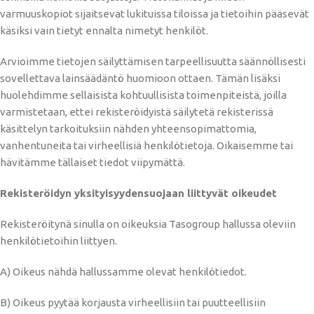
varmuuskopiot sijaitsevat lukituissa tiloissa ja tietoihin pääsevät
käsiksi vain tietyt ennalta nimetyt henkilöt.
Arvioimme tietojen säilyttämisen tarpeellisuutta säännöllisesti
sovellettava lainsäädäntö huomioon ottaen. Tämän lisäksi
huolehdimme sellaisista kohtuullisista toimenpiteistä, joilla
varmistetaan, ettei rekisteröidyistä säilytetä rekisterissä
käsittelyn tarkoituksiin nähden yhteensopimattomia,
vanhentuneita tai virheellisiä henkilötietoja. Oikaisemme tai
hävitämme tällaiset tiedot viipymättä.
Rekisteröidyn yksityisyydensuojaan liittyvät oikeudet
Rekisteröitynä sinulla on oikeuksia Tasogroup hallussa oleviin
henkilötietoihin liittyen.
A) Oikeus nähdä hallussamme olevat henkilötiedot.
B) Oikeus pyytää korjausta virheellisiin tai puutteellisiin