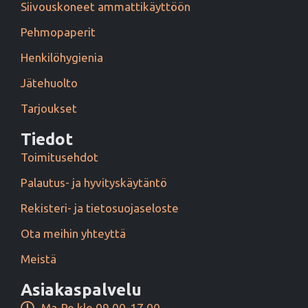
Siivouskoneet ammattikäyttöön
Pehmopaperit
Henkilöhygienia
Jätehuolto
Tarjoukset
Tiedot
Toimitusehdot
Palautus- ja hyvityskäytäntö
Rekisteri- ja tietosuojaseloste
Ota meihin yhteyttä
Meistä
Asiakaspalvelu
Ma-Pe klo 09.00-17.00