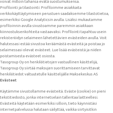
voivat milloin tahansa evätä suostumuksensa.
Profilointi ja tilastointi: Profiloimme asiakkaita
verkkokäyttäytymiseen perustuen saadaksemme tilastotietoa,
esimerkiksi Google Analyticsin avulla. Lisäksi mukautamme
profiloinnin avulla sivustoamme paremmin asiakkaan
kiinnostuksenkohteita vastaavaksi. Profilointi tapahtuu usein
rekisteröidyn selaimeen lähetettävien evästeiden avulla. Voit
halutessasi estää sivustoa keräämästä evästeitä ja poistaa jo
selaimessasi olevat evästeet. Lue lisää evästeistä ja niiden
poistamisesta evästeet osiosta.
Tasogroup Oy on henkilötietojen vastuullinen käsittelijä,
Tasogroup Oy siirtää maksujen suorittamiseen tarvittavat
henkilötiedot valtuutetulle käsittelijälle Maksekeskus AS
Evästeet
Käytämme sivustollamme evästeitä. Eväste (cookie) on pieni
tekstitiedosto, jonka internetselain tallentaa laitteellesi.
Evästeitä käytetään esimerkiksi silloin, tieto käynnistäsi
internetpalvelussa halutaan säilyttää, vaikka siirtyisitkin