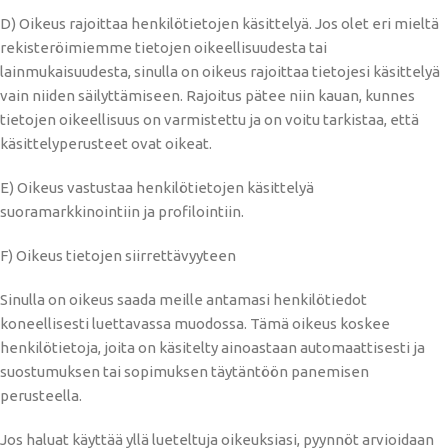
D) Oikeus rajoittaa henkilötietojen käsittelyä. Jos olet eri mieltä
rekisteröimiemme tietojen oikeellisuudesta tai
lainmukaisuudesta, sinulla on oikeus rajoittaa tietojesi käsittelyä
vain niiden säilyttämiseen. Rajoitus pätee niin kauan, kunnes
tietojen oikeellisuus on varmistettu ja on voitu tarkistaa, että
käsittelyperusteet ovat oikeat.
E) Oikeus vastustaa henkilötietojen käsittelyä
suoramarkkinointiin ja profilointiin.
F) Oikeus tietojen siirrettävyyteen
Sinulla on oikeus saada meille antamasi henkilötiedot
koneellisesti luettavassa muodossa. Tämä oikeus koskee
henkilötietoja, joita on käsitelty ainoastaan automaattisesti ja
suostumuksen tai sopimuksen täytäntöön panemisen
perusteella.
Jos haluat käyttää yllä lueteltuja oikeuksiasi, pyynnöt arvioidaan