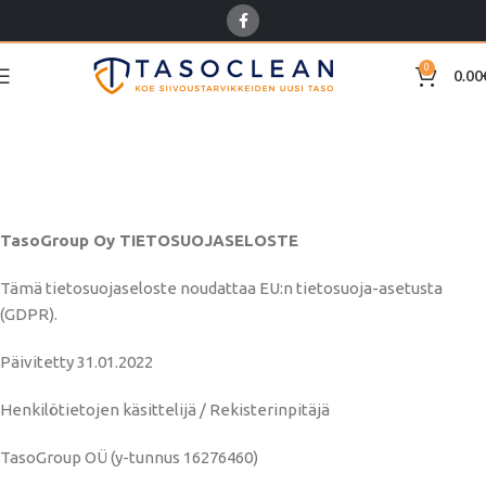
0
0.00
Rekisteri- ja
tietosuojaseloste￼
Home
Rekisteri- ja tietosuojaseloste￼
TasoGroup Oy TIETOSUOJASELOSTE
Tämä tietosuojaseloste noudattaa EU:n tietosuoja-asetusta
(GDPR).
Päivitetty 31.01.2022
Henkilötietojen käsittelijä / Rekisterinpitäjä
TasoGroup OÜ (y-tunnus 16276460)