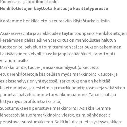
Kiinnostus- ja profilointitiedot
Henkilötietojen käyttötarkoitus ja käsittelyperuste
Keräämme henkilötietoja seuraaviin käyttötarkoituksiin:
Asiakasviestintä ja asiakkuuden täytäntöönpano: Henkilötietojen
keräämisen pääasiallinen tarkoitus on mahdollistaa halutun
tuotteen tai palvelun toimittaminen tai tarjouksen tekeminen.
Lakisääteinen velvollisuus: kirjanpitosäädökset, raportointi
viranomaisille
Markkinointi-, tuote- ja asiakasanalyysit (oikeutettu
etu): Henkilötietoja käsitellään myös markkinointi-, tuote- ja
asiakasanalyysien yhteydessä. Tarkoituksena on kehittää
liiketoimintaa, järjestelmiä ja markkinointiprosesseja sekä siten
parantaa palveluitamme tai valikoimaamme. Tähän saattaa
liittyä myös profilointia (ks. alla).
Suostumukseen perustuva markkinointi: Asiakkaillemme
lähetettävät suoramarkkinointiviestit, esim. sähköpostit
perustuvat suostumukseen. Sekä kuluttaja- että yritysasiakkaat