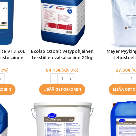
ite VT3 20L
Ecolab Ozonit vetypohjainen
Mayer Pyykin
distusaineet
tekstiilien valkaisuaine 22kg
tehosteel
 0%)
84.15
€
(Alv 0%)
27.30
€
(A
KORIIN
LISÄÄ OSTOSKORIIN
LISÄÄ OSTO