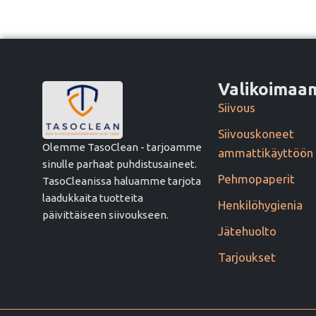
Valikoima
Siivous
Siivouskoneet
Olemme TasoClean - tarjoamme
ammattikäyttöön
sinulle parhaat puhdistusaineet.
Pehmopaperit
TasoCleanissa haluamme tarjota
laadukkaita tuotteita
Henkilöhygienia
päivittäiseen siivoukseen.
Jätehuolto
Tarjoukset