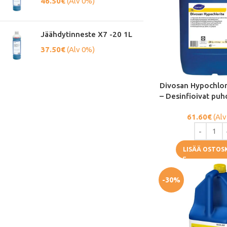
46.50
€
(Alv 0%)
Jäähdytinneste X7 -20 1L
37.50
€
(Alv 0%)
Divosan Hypochlor
– Desinfioivat puh
61.60
€
(Alv
LISÄÄ OSTOS
-30%