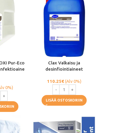
OXI Pur-Eco
Clax Valkaisu ja
sinfektioaine
desinfiointiaineet
110.25
€
(Alv 0%)
Alv 0%)
LISÄÄ OSTOSKORIIN
SKORIIN