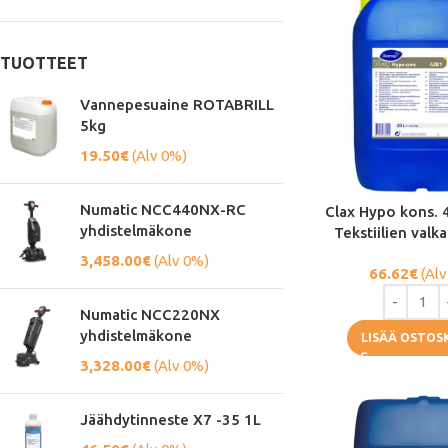
TUOTTEET
Vannepesuaine ROTABRILL
5kg
19.50
€
(Alv 0%)
Numatic NCC440NX-RC
Clax Hypo kons. 
yhdistelmäkone
Tekstiilien valk
3,458.00
€
(Alv 0%)
66.62
€
(Alv
Numatic NCC220NX
yhdistelmäkone
LISÄÄ OSTOS
3,328.00
€
(Alv 0%)
Jäähdytinneste X7 -35 1L