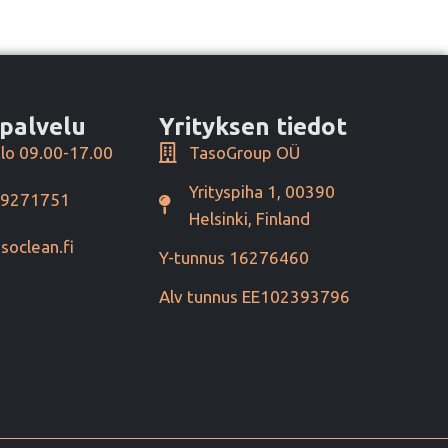
palvelu
Yrityksen tiedot
lo 09.00-17.00
TasoGroup OÜ
Yrityspiha 1, 00390
49271751
Helsinki, Finland
soclean.fi
Y-tunnus 16276460
Alv tunnus EE102393796