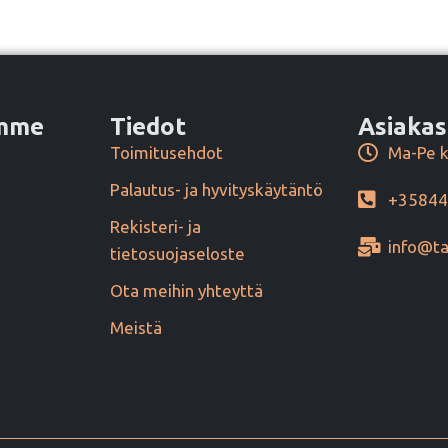
amme
Tiedot
Asiakas
Toimitusehdot
Ma-Pe k
Palautus- ja hyvityskäytäntö
+3584
Rekisteri- ja
info@ta
tietosuojaseloste
Ota meihin yhteyttä
Meistä