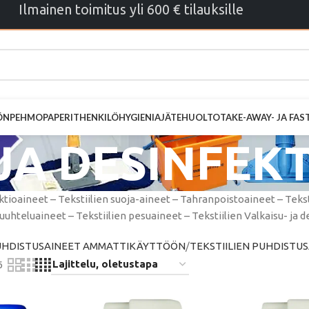
Ilmainen toimitus yli 600 € tilauksille
ÖN
PEHMOPAPERIT
HENKILÖHYGIENIA
JÄTEHUOLTO
TAKE-AWAY- JA FA
JA DESINFEK
ktioaineet – Tekstiilien suoja-aineet – Tahranpoistoaineet – Tekstii
uuhteluaineet – Tekstiilien pesuaineet – Tekstiilien Valkaisu- ja 
UHDISTUSAINEET AMMATTIKÄYTTÖÖN
TEKSTIILIEN PUHDISTU
6