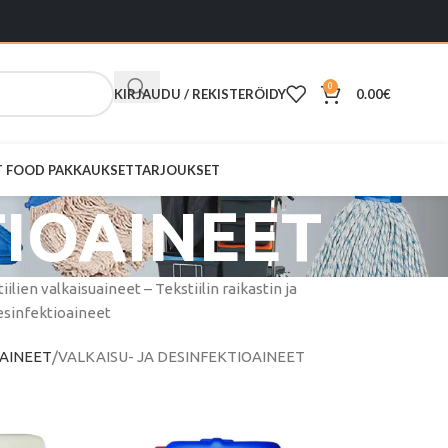
0
KIRJAUDU / REKISTERÖIDY
0.00
€
ST FOOD PAKKAUKSET
TARJOUKSET
TIOAINEET
lien valkaisuaineet – Tekstiilin raikastin ja
desinfektioaineet
SAINEET
VALKAISU- JA DESINFEKTIOAINEET