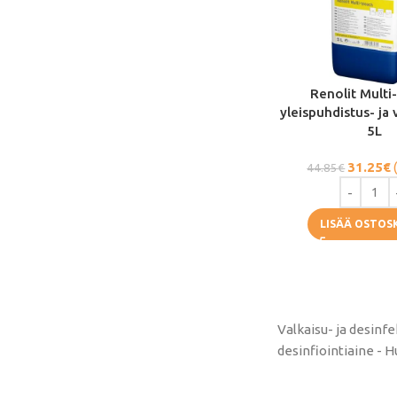
Renolit Multi
yleispuhdistus- ja 
5L
31.25
€
44.85
€
LISÄÄ OSTOS
Valkaisu- ja desinfe
desinfiointiaine - H