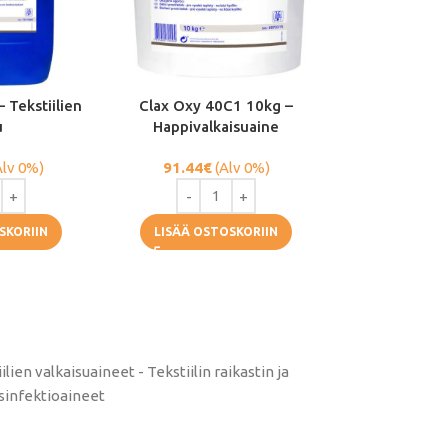
– Tekstiilien
Clax Oxy 40C1 10kg –
u
Happivalkaisuaine
Alv 0%)
91.44
€
(Alv 0%)
SKORIIN
LISÄÄ OSTOSKORIIN
lien valkaisuaineet - Tekstiilin raikastin ja
esinfektioaineet