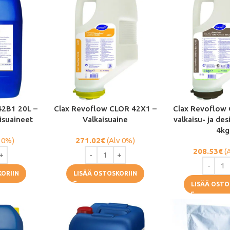
42B1 20L –
Clax Revoflow CLOR 42X1 –
Clax Revoflow 
aisuaineet
Valkaisuaine
valkaisu- ja de
4kg
 0%)
271.02
€
(Alv 0%)
208.53
€
(
KORIIN
LISÄÄ OSTOSKORIIN
LISÄÄ OSTO