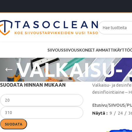
SIIVOUS
SIIVOUSKONEET AMMATTIKÄYTTÖ
VALKAISU- 
SUODATA HINNAN MUKAAN
Valkaisu- ja desinfe
desinfiointiaine – H
Etusivu
SIIVOUS
P
Näytä
9
24
3
SUODATA