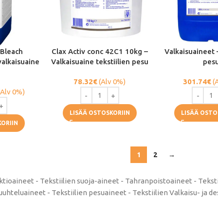
-Bleach
Clax Activ conc 42C1 10kg –
Valkaisuaineet 
valkaisuaine
Valkaisuaine tekstiilien pesu
pes
78.32
€
(Alv 0%)
301.74
€
(
(Alv 0%)
LISÄÄ OSTOSKORIIN
LISÄÄ OSTO
KORIIN
1
2
→
ktioaineet - Tekstiilien suoja-aineet - Tahranpoistoaineet - Tekstii
uuhteluaineet - Tekstiilien pesuaineet - Tekstiilien Valkaisu- ja d