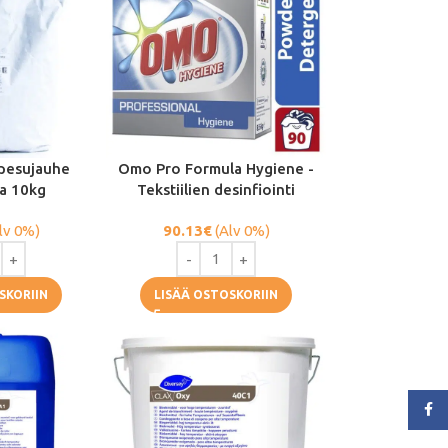
pesujauhe
Omo Pro Formula Hygiene -
la 10kg
Tekstiilien desinfiointi
lv 0%)
90.13
€
(Alv 0%)
SKORIIN
LISÄÄ OSTOSKORIIN
Face