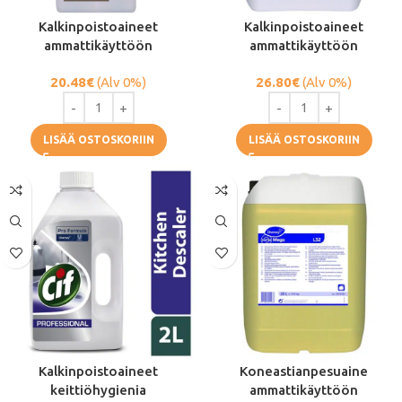
Kalkinpoistoaineet
Kalkinpoistoaineet
ammattikäyttöön
ammattikäyttöön
20.48
€
(Alv 0%)
26.80
€
(Alv 0%)
LISÄÄ OSTOSKORIIN
LISÄÄ OSTOSKORIIN
Kalkinpoistoaineet
Koneastianpesuaine
keittiöhygienia
ammattikäyttöön