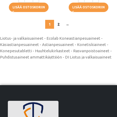
LISÄÄ OSTOSKORIIN
LISÄÄ OSTOSKORIIN
1
2
→
Liotus- ja valkaisuaineet - Ecolab Koneastianpesuaineet -
Käsiastianpesuaineet - Astianpesuaineet - Konetiskiaineet -
Konepesutabletti - Huuhtelukirkasteet - R
asvanpoistoaineet
-
Puhdistusaineet ammattikäyttöön - DI Liotus ja valkaisuaineet