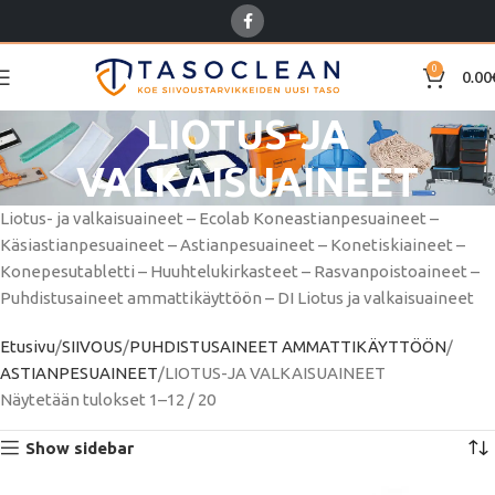
0
0.00
LIOTUS-JA
VALKAISUAINEET
Liotus- ja valkaisuaineet – Ecolab Koneastianpesuaineet –
Käsiastianpesuaineet – Astianpesuaineet – Konetiskiaineet –
Konepesutabletti – Huuhtelukirkasteet – R
asvanpoistoaineet
–
Puhdistusaineet ammattikäyttöön – DI Liotus ja valkaisuaineet
Etusivu
SIIVOUS
PUHDISTUSAINEET AMMATTIKÄYTTÖÖN
ASTIANPESUAINEET
LIOTUS-JA VALKAISUAINEET
Näytetään tulokset 1–12 / 20
Show sidebar