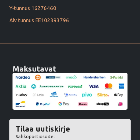
Y-tunnus 16276460
Alv tunnus EE102393796
Maksutavat
Tilaa uutiskirje
Sähköpostiosoite :