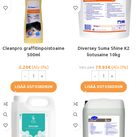
Cleanpro graffitinpoistoaine
Diversey Suma Shine K2
500ml
liotusaine 10kg
2.20
€
(Alv 0%)
79.85
€
(Alv 0%)
181.26
€
LISÄÄ OSTOSKORIIN
LISÄÄ OSTOSKORIIN