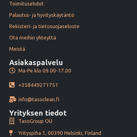
Toimitusehdot
Palautus- ja hyvityskäytäntö
Rekisteri- ja tietosuojaseloste
Ota meihin yhteyttä
Meistä
Asiakaspalvelu
Ma-Pe klo 09.00-17.00
+358449271751
info@tasoclean.fi
Yrityksen tiedot
TasoGroup OÜ
Yrityspiha 1, 00390 Helsinki, Finland