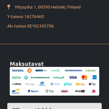
Yrityspiha 1, 00390 Helsinki, Finland
Y-tunnus 16276460
Alv tunnus EE102393796
Maksutavat