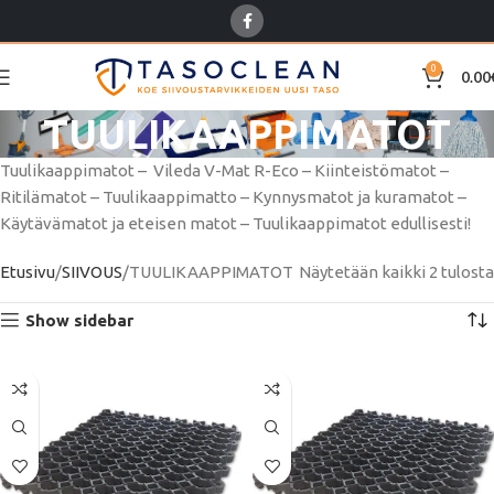
0
0.00
TUULIKAAPPIMATOT
Tuulikaappimatot – Vileda V-Mat R-Eco – Kiinteistömatot –
Ritilämatot – Tuulikaappimatto – Kynnysmatot ja kuramatot –
Käytävämatot ja eteisen matot – Tuulikaappimatot edullisesti!
Etusivu
SIIVOUS
TUULIKAAPPIMATOT
Näytetään kaikki 2 tulosta
Show sidebar