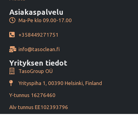
Asiakaspalvelu
Ma-Pe klo 09.00-17.00
+358449271751
info@tasoclean.fi
Yrityksen tiedot
TasoGroup OÜ
Yrityspiha 1, 00390 Helsinki, Finland
Y-tunnus 16276460
Alv tunnus EE102393796