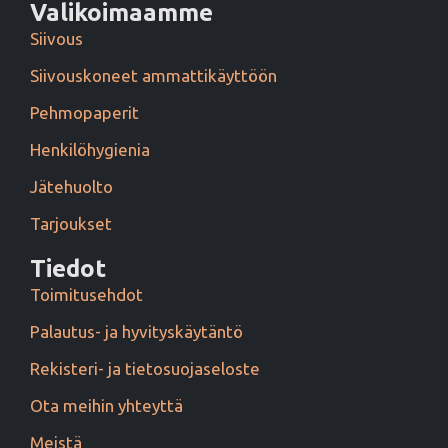
Valikoimaamme
Siivous
Siivouskoneet ammattikäyttöön
Pehmopaperit
Henkilöhygienia
Jätehuolto
Tarjoukset
Tiedot
Toimitusehdot
Palautus- ja hyvityskäytäntö
Rekisteri- ja tietosuojaseloste
Ota meihin yhteyttä
Meistä