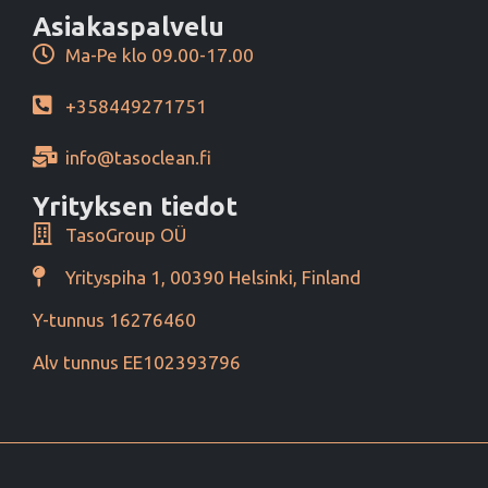
Asiakaspalvelu
Ma-Pe klo 09.00-17.00
+358449271751
info@tasoclean.fi
Yrityksen tiedot
TasoGroup OÜ
Yrityspiha 1, 00390 Helsinki, Finland
Y-tunnus 16276460
Alv tunnus EE102393796