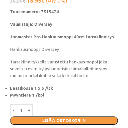
18.95
€
(Alv 0%)
38.56
€
T
uotenumero: 7515474
Valmistaja: Diversey
Jonmaster Pro Hankausmoppi 40cm tarrakiinnitys
Hankausmoppi, Diversey
Tarrakiinnityksellä varustettu hankausmoppi joka
soveltuu esim. kylpyhuoneisiin, uimahalleihin yms.
muihin märkätiloihin sekä kitkalattioille.
Laatikossa 1 x 5 /ltk
Myyntierä 1 /kpl
LISÄÄ OSTOSKORIIN