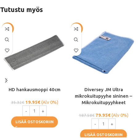
Tutustu myös
-44%
-57%
HD hankausmoppi 40cm
Diversey JM Ultra
mikrokuitupyyhe sininen –
19.95
€
(Alv 0%)
35.32
€
Mikrokuitupyyhkeet
79.95
€
(Alv 0%)
187.58
€
LISÄÄ OSTOSKORIIN
LISÄÄ OSTOSKORIIN