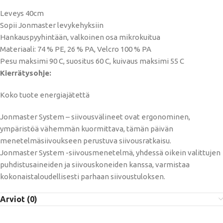
Leveys 40cm
Sopii Jonmaster levykehyksiin
Hankauspyyhintään, valkoinen osa mikrokuitua
Materiaali: 74 % PE, 26 % PA, Velcro 100 % PA
Pesu maksimi 90 C, suositus 60 C, kuivaus maksimi 55 C
Kierrätysohje:
Koko tuote energiajätettä
Jonmaster System – siivousvälineet ovat ergonominen,
ympäristöä vähemmän kuormittava, tämän päivän
menetelmäsiivoukseen perustuva siivousratkaisu.
Jonmaster System -siivousmenetelmä, yhdessä oikein valittujen
puhdistusaineiden ja siivouskoneiden kanssa, varmistaa
kokonaistaloudellisesti parhaan siivoustuloksen.
Arviot (0)