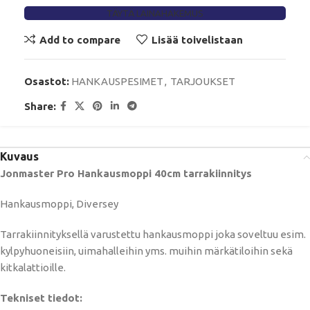
TÄYTÄ LAINAHAKEMUS
Add to compare
Lisää toivelistaan
Osastot:
HANKAUSPESIMET
,
TARJOUKSET
Share:
Kuvaus
Jonmaster Pro Hankausmoppi 40cm tarrakiinnitys
Hankausmoppi, Diversey
Tarrakiinnityksellä varustettu hankausmoppi joka soveltuu esim.
kylpyhuoneisiin, uimahalleihin yms. muihin märkätiloihin sekä
kitkalattioille.
Tekniset tiedot: