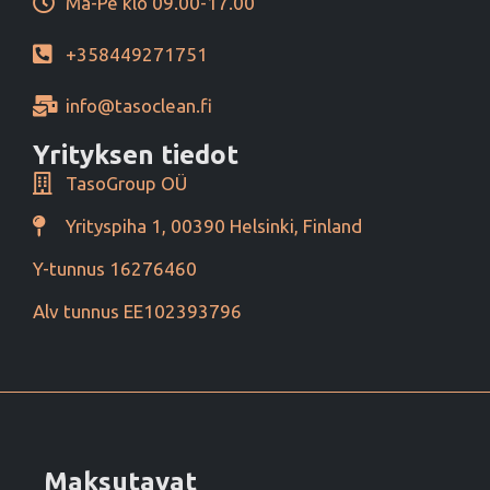
Ma-Pe klo 09.00-17.00
+358449271751
info@tasoclean.fi
Yrityksen tiedot
TasoGroup OÜ
Yrityspiha 1, 00390 Helsinki, Finland
Y-tunnus 16276460
Alv tunnus EE102393796
Maksutavat