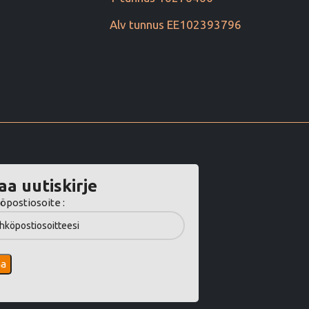
Alv tunnus EE102393796
aa uutiskirje
öpostiosoite :