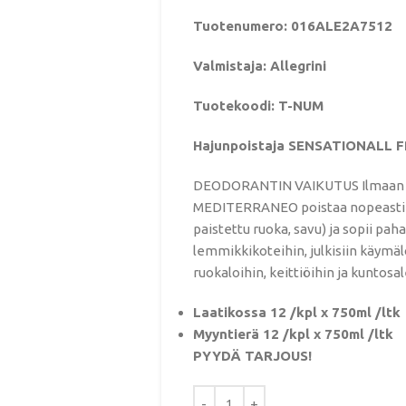
Tuotenumero: 016ALE2A7512
Valmistaja: Allegrini
Tuotekoodi: T-NUM
Hajunpoistaja SENSATIONALL 
DEODORANTIN VAIKUTUS Ilmaan 
MEDITERRANEO poistaa nopeasti e
paistettu ruoka, savu) ja sopii pah
lemmikkikoteihin, julkisiin käymälö
ruokaloihin, keittiöihin ja kuntosal
Laatikossa 12 /kpl x 750ml /ltk
Myyntierä 12 /kpl x 750ml /ltk
PYYDÄ TARJOUS!