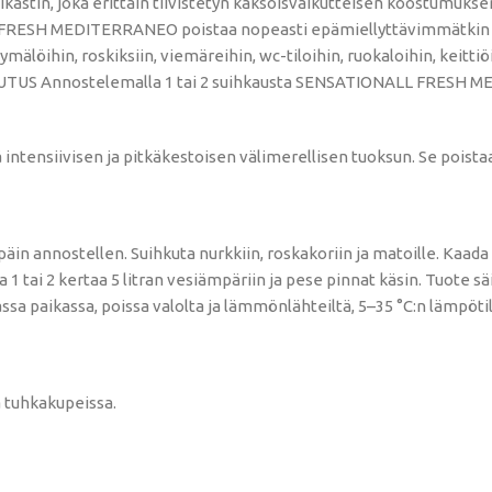
, joka erittäin tiivistetyn kaksoisvaikutteisen koostumuksens
H MEDITERRANEO poistaa nopeasti epämiellyttävimmätkin hajut 
mälöihin, roskiksiin, viemäreihin, wc-tiloihin, ruokaloihin, keitti
TUS Annostelemalla 1 tai 2 suihkausta SENSATIONALL FRESH MED
 intensiivisen ja pitkäkestoisen välimerellisen tuoksun. Se poist
in annostellen. Suihkuta nurkkiin, roskakoriin ja matoille. Kaada
 tai 2 kertaa 5 litran vesiämpäriin ja pese pinnat käsin. Tuote sä
a paikassa, poissa valolta ja lämmönlähteiltä, ​​5–35 °C:n lämpöti
a tuhkakupeissa.