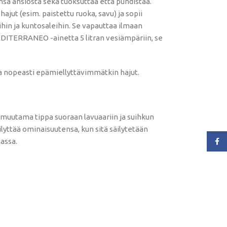
a ansiosta sekä tuoksuttaa että puhdistaa.
(esim. paistettu ruoka, savu) ja sopii
öihin ja kuntosaleihin. Se vapauttaa ilmaan
ITERRANEO -ainetta 5 litran vesiämpäriin, se
aa nopeasti epämiellyttävimmätkin hajut.
 muutama tippa suoraan lavuaariin ja suihkun
ilyttää ominaisuutensa, kun sitä säilytetään
lassa.
Face