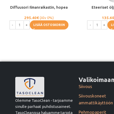
Diffuusori Ilmanraikastin, hopea
Eteeriset ölj
295.40
€
(Alv 0%)
135.6
LISÄÄ OSTOSKORIIN
L
Valikoima
Siivous
Siivouskoneet
Olemme TasoClean - tarjoamme
ammattikäyttöön
sinulle parhaat puhdistusaineet.
Pehmopaperit
TasoCleanissa haluamme tarjota