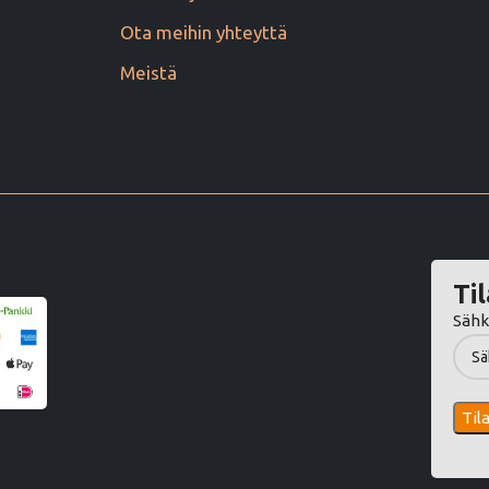
Ota meihin yhteyttä
Meistä
Til
Sähk