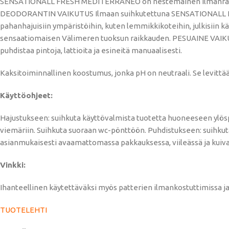
SENSATIONALL FRESH MEDITERRANEO on nestemäinen ilmanraikastin
DEODORANTIN VAIKUTUS Ilmaan suihkutettuna SENSATIONALL FRES
pahanhajuisiin ympäristöihin, kuten lemmikkikoteihin, julkisiin käy
sensaatiomaisen Välimeren tuoksun raikkauden. PESUAINE VAIKU
puhdistaa pintoja, lattioita ja esineitä manuaalisesti.
Kaksitoiminnallinen koostumus, jonka pH on neutraali. Se levittää
Käyttöohjeet:
Hajustukseen: suihkuta käyttövalmista tuotetta huoneeseen ylöspä
viemäriin. Suihkuta suoraan wc-pönttöön. Puhdistukseen: suihkuta 1
asianmukaisesti avaamattomassa pakkauksessa, viileässä ja kuivass
Vinkki:
Ihanteellinen käytettäväksi myös patterien ilmankostuttimissa j
TUOTELEHTI