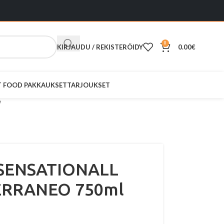
0
KIRJAUDU / REKISTERÖIDY
0.00
€
ST FOOD PAKKAUKSET
TARJOUKSET
a SENSATIONALL
ERRANEO 750ml