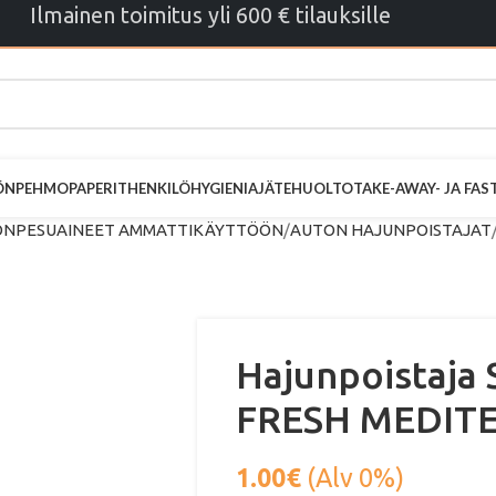
Ilmainen toimitus yli 600 € tilauksille
ÖN
PEHMOPAPERIT
HENKILÖHYGIENIA
JÄTEHUOLTO
TAKE-AWAY- JA FA
NPESUAINEET AMMATTIKÄYTTÖÖN
AUTON HAJUNPOISTAJAT
Hajunpoistaj
FRESH MEDIT
1.00
€
(Alv 0%)