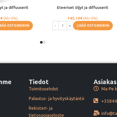
yt ja diffuuserit
Eteeriset öljyt ja diffuuserit
0
€
(Alv 0%)
145.10
€
(Alv 0%)
ISÄÄ OSTOSKORIIN
LISÄÄ OSTOSKORIIN
amme
Tiedot
Asiakas
Toimitusehdot
Ma-Pe k
Palautus- ja hyvityskäytäntö
+3584
Rekisteri- ja
info@ta
tietosuojaseloste