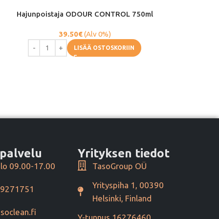
Hajunpoistaja ODOUR CONTROL 750ml
Hajunpoistaj
FRUTT
39.50
€
(Alv 0%)
1.
LISÄÄ OSTOSKORIIN
palvelu
Yrityksen tiedot
lo 09.00-17.00
TasoGroup OÜ
Yrityspiha 1, 00390
49271751
Helsinki, Finland
soclean.fi
Y-tunnus 16276460