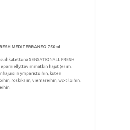
FRESH MEDITERRANEO 750ml
suihkutettuna SENSATIONALL FRESH
pämiellyttävimmätkin hajut (esim.
anhajuisiin ympäristöihin, kuten
ihin, roskiksiin, viemäreihin, wc-tiloihin,
eihin.