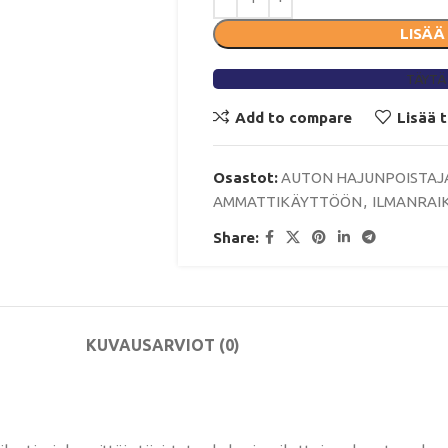
LISÄÄ
TÄYTÄ
Add to compare
Lisää 
Osastot:
AUTON HAJUNPOISTAJ
AMMATTIKÄYTTÖÖN
,
ILMANRAI
Share:
KUVAUS
ARVIOT (0)