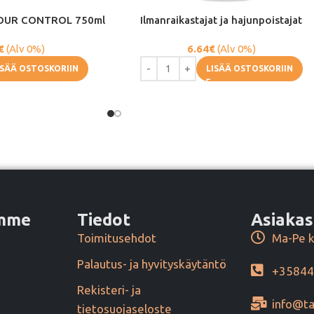
DOUR CONTROL 750ml
Ilmanraikastajat ja hajunpoistajat
€
(Alv 0%)
6.64
€
(Alv 0%)
ISÄÄ OSTOSKORIIN
LISÄÄ OSTOSKORIIN
amme
Tiedot
Asiakas
Toimitusehdot
Ma-Pe k
Palautus- ja hyvityskäytäntö
+3584
Rekisteri- ja
info@ta
tietosuojaseloste