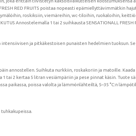
oka erittäin tiivistetyn kaksoisvaikutteisen koostumuksensa an
 RED FRUITS poistaa nopeasti epämiellyttävimmätkin hajut (esi
mälöihin, roskiksiin, viemäreihin, wc-tiloihin, ruokaloihin, keittiö
UTUS Annostelemalla 1 tai 2 suihkausta SENSATIONALL FRESH RED
ä intensiivisen ja pitkäkestoisen punaisten hedelmien tuoksun. S
in annostellen. Suihkuta nurkkiin, roskakoriin ja matoille. Kaada
 tai 2 kertaa 5 litran vesiämpäriin ja pese pinnat käsin. Tuote sä
a paikassa, poissa valolta ja lämmönlähteiltä, ​​5–35 °C:n lämpöti
a tuhkakupeissa.