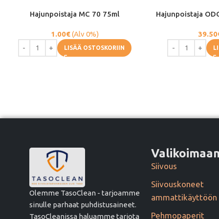
Hajunpoistaja MC 70 75ml
Hajunpoistaja O
1.00
€
(Alv 0%)
39.50
LISÄÄ OSTOSKORIIN
L
Valikoima
Siivous
Siivouskoneet
Olemme TasoClean - tarjoamme
ammattikäyttöön
sinulle parhaat puhdistusaineet.
Pehmopaperit
TasoCleanissa haluamme tarjota