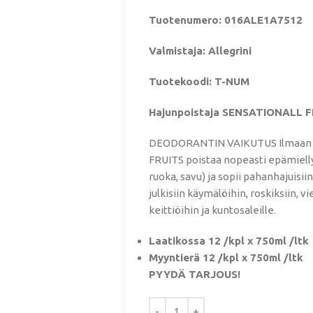
Tuotenumero: 016ALE1A7512
Valmistaja: Allegrini
Tuotekoodi: T-NUM
Hajunpoistaja SENSATIONALL F
DEODORANTIN VAIKUTUS Ilmaan 
FRUITS poistaa nopeasti epämielly
ruoka, savu) ja sopii pahanhajuisi
julkisiin käymälöihin, roskiksiin, v
keittiöihin ja kuntosaleille.
Laatikossa 12 /kpl x 750ml /ltk
Myyntierä 12 /kpl x 750ml /ltk
PYYDÄ TARJOUS!