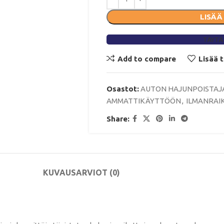
LISÄÄ
TÄYTÄ
Add to compare
Lisää 
Osastot:
AUTON HAJUNPOISTAJ
AMMATTIKÄYTTÖÖN
,
ILMANRAI
Share:
KUVAUS
ARVIOT (0)