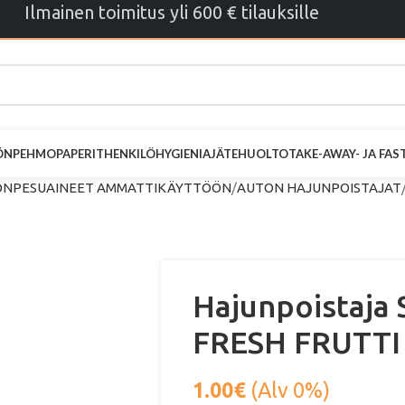
Ilmainen toimitus yli 600 € tilauksille
ÖN
PEHMOPAPERIT
HENKILÖHYGIENIA
JÄTEHUOLTO
TAKE-AWAY- JA FA
NPESUAINEET AMMATTIKÄYTTÖÖN
AUTON HAJUNPOISTAJAT
Hajunpoistaj
FRESH FRUTTI
1.00
€
(Alv 0%)