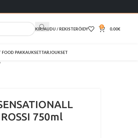
0
KIRJAUDU / REKISTERÖIDY
0.00
€
ST FOOD PAKKAUKSET
TARJOUKSET
a SENSATIONALL
 ROSSI 750ml