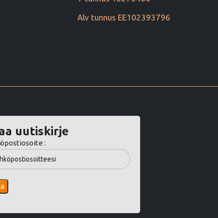
Alv tunnus EE102393796
aa uutiskirje
öpostiosoite :