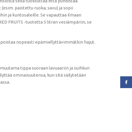
siosta sekä tuoksuttaa että puhdistaa.
m. paistettu ruoka, savu) ja sopii
ihin ja kuntosaleille. Se vapauttaa ilmaan
 FRUITS -tuotetta 5 litran vesiämpäriin, se
e poistaa nopeasti epämiellyttävimmätkin hajut.
 muutama tippa suoraan lavuaariin ja suihkun
ilyttää ominaisuutensa, kun sitä säilytetään
lassa.
Face