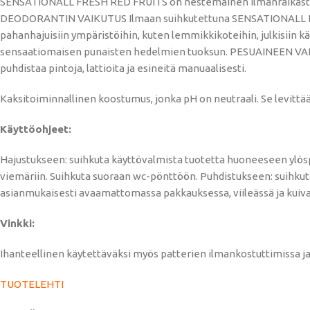
SENSATIONALL FRESH RED FRUITS on nestemäinen ilmanraikastin, j
DEODORANTIN VAIKUTUS Ilmaan suihkutettuna SENSATIONALL FRESH
pahanhajuisiin ympäristöihin, kuten lemmikkikoteihin, julkisiin käy
sensaatiomaisen punaisten hedelmien tuoksun. PESUAINEEN VAIK
puhdistaa pintoja, lattioita ja esineitä manuaalisesti.
Kaksitoiminnallinen koostumus, jonka pH on neutraali. Se levittä
Käyttöohjeet:
Hajustukseen: suihkuta käyttövalmista tuotetta huoneeseen ylöspä
viemäriin. Suihkuta suoraan wc-pönttöön. Puhdistukseen: suihkuta 1
asianmukaisesti avaamattomassa pakkauksessa, viileässä ja kuivass
Vinkki:
Ihanteellinen käytettäväksi myös patterien ilmankostuttimissa j
TUOTELEHTI