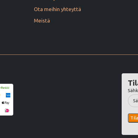
Ota meihin yhteyttä
Meistä
Til
Sähk