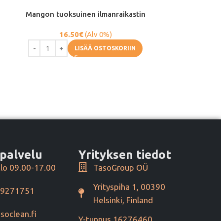
Mangon tuoksuinen ilmanraikastin
Micro Ai
ilmanr
16.50
€
(Alv 0%)
8.
LISÄÄ OSTOSKORIIN
palvelu
Yrityksen tiedot
lo 09.00-17.00
TasoGroup OÜ
Yrityspiha 1, 00390
49271751
Helsinki, Finland
soclean.fi
Y-tunnus 16276460