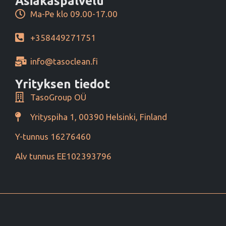
Asiakaspalvelu
Ma-Pe klo 09.00-17.00
+358449271751
info@tasoclean.fi
Yrityksen tiedot
TasoGroup OÜ
Yrityspiha 1, 00390 Helsinki, Finland
Y-tunnus 16276460
Alv tunnus EE102393796