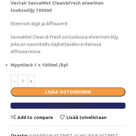
Vectair SensaMist Clean&Fresh eteerinen
tuoksuöljy 1000ml
Eteeriset öljyt ja diffuuserit
SensaMist Clean & Fresh on tuoksuva eteerinen öljy,
joka on suunniteltu käytettäväksi erilaisissa
diffuusereissa.
Myyntierä 1 x 1000ml /kpl
LISÄÄ OSTOSKORIIN
TÄYTÄ LAINAHAKEMUS
Add to compare
Lisää toivelistaan
Osasto:
ILMANRAIKASTIMET JA WC-RAIKASTIMET