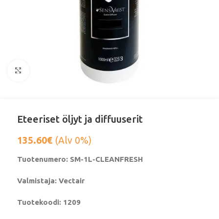
Klikkaa suurentaaksesi
Eteeriset öljyt ja diffuuserit
135.60
€
(Alv 0%)
Tuotenumero: SM-1L-CLEANFRESH
Valmistaja: Vectair
Tuotekoodi: 1209