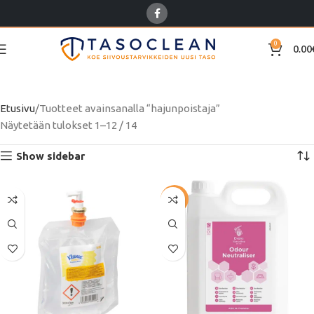
0
0.00
hajunpoistaja
Etusivu
Tuotteet avainsanalla “hajunpoistaja”
Näytetään tulokset 1–12 / 14
Show sidebar
-54%