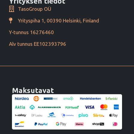
Yrityksen tiedot
TasoGroup OÜ
Yrityspiha 1, 00390 Helsinki, Finland
Y-tunnus 16276460
Alv tunnus EE102393796
Maksutavat