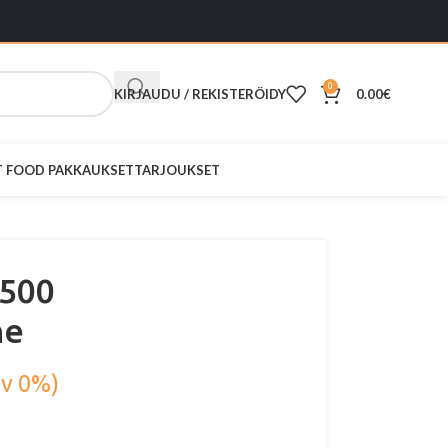
0
KIRJAUDU / REKISTERÖIDY
0.00
€
ST FOOD PAKKAUKSET
TARJOUKSET
2500
ne
lv 0%)