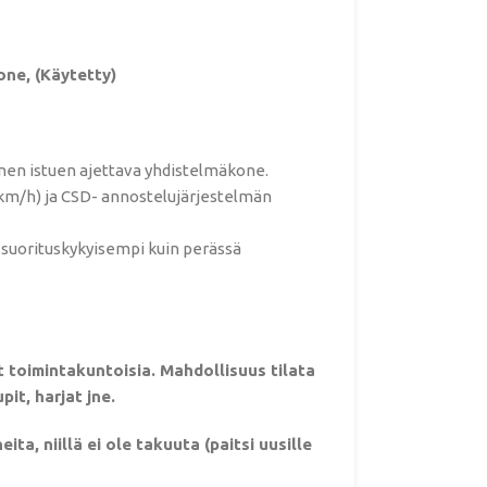
ne, (Käytetty)
nen istuen ajettava yhdistelmäkone.
km/h) ja CSD- annostelujärjestelmän
 suorituskykyisempi kuin perässä
 toimintakuntoisia. Mahdollisuus tilata
pit, harjat jne.
ta, niillä ei ole takuuta (paitsi uusille