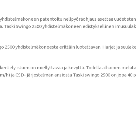
0 yhdistelmäkoneen patentoitu nelipyöräohjaus asettaa uudet stan
oissa. Taski Swingo 2500 yhdistelmäkoneen edistyksellinen imusuu
o 2500 yhdistelmäkoneesta erittäin luotettavan. Harjat ja suula
entely istuen on miellyttävää ja kevyttä. Todella alhainen melu
m/h) ja CSD- järjestelmän ansiosta Taski swingo 2500 on jopa 40 