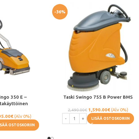
-36%
ingo 350 E –
Taski Swingo 755 B Power BMS
takäyttöinen
1,590.00
€
(Alv 0%)
2,490.00
€
95.00
€
(Alv 0%)
LISÄÄ OSTOSKORIIN
ISÄÄ OSTOSKORIIN