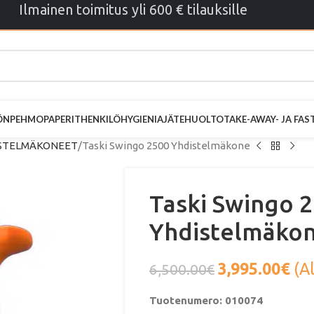
Ilmainen toimitus yli 600 € tilauksille
ÖN
PEHMOPAPERIT
HENKILÖHYGIENIA
JÄTEHUOLTO
TAKE-AWAY- JA FA
ISTELMÄKONEET
Taski Swingo 2500 Yhdistelmäkone
Taski Swingo 
Yhdistelmäko
3,995.00
€
(A
6,500.00
€
Tuotenumero: 010074