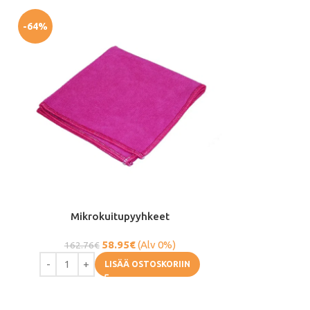
-64%
-41%
Mikrokuitupyyhkeet
Teräsvilla
58.95
€
(Alv 0%)
162.76
€
3.12
€
LISÄÄ OSTOSKORIIN