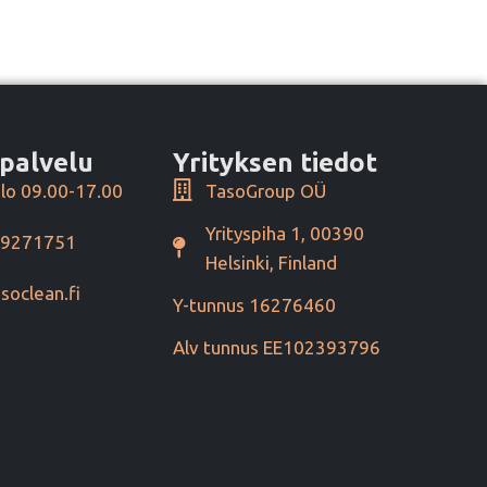
palvelu
Yrityksen tiedot
lo 09.00-17.00
TasoGroup OÜ
Yrityspiha 1, 00390
49271751
Helsinki, Finland
soclean.fi
Y-tunnus 16276460
Alv tunnus EE102393796