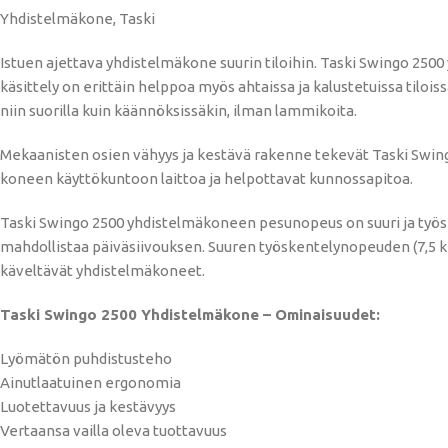
Yhdistelmäkone, Taski
Istuen ajettava yhdistelmäkone suurin tiloihin. Taski Swingo 250
käsittely on erittäin helppoa myös ahtaissa ja kalustetuissa til
niin suorilla kuin käännöksissäkin, ilman lammikoita.
Mekaanisten osien vähyys ja kestävä rakenne tekevät Taski Swing
koneen käyttökuntoon laittoa ja helpottavat kunnossapitoa.
Taski Swingo 2500 yhdistelmäkoneen pesunopeus on suuri ja työsk
mahdollistaa päiväsiivouksen. Suuren työskentelynopeuden (7,5 k
käveltävät yhdistelmäkoneet.
Taski Swingo 2500 Yhdistelmäkone – Ominaisuudet:
Lyömätön puhdistusteho
Ainutlaatuinen ergonomia
Luotettavuus ja kestävyys
Vertaansa vailla oleva tuottavuus