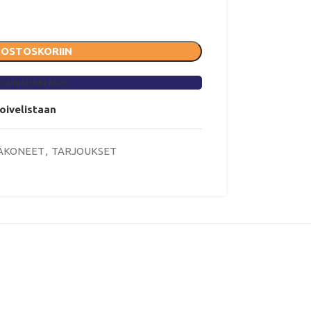
 OSTOSKORIIN
 LAINAHAKEMUS
toivelistaan
ÄKONEET
,
TARJOUKSET