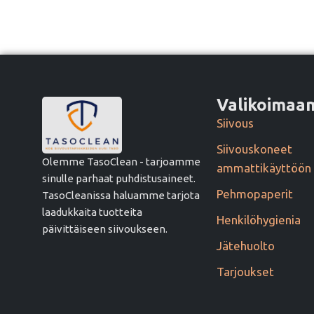
Valikoima
Siivous
Siivouskoneet
Olemme TasoClean - tarjoamme
ammattikäyttöön
sinulle parhaat puhdistusaineet.
Pehmopaperit
TasoCleanissa haluamme tarjota
laadukkaita tuotteita
Henkilöhygienia
päivittäiseen siivoukseen.
Jätehuolto
Tarjoukset