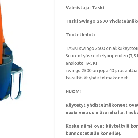
Valmistaja: Taski
Taski Swingo 2500 Yhdistelmäko
Tuotetiedot:
TASKI swingo 2500 on akkukäyttöi
Suuren työskentelynopeuden (7,5 
ansiosta TASKI
swingo 2500 on jopa 40 prosenttia
käveltävät yhdistelmäkoneet.
HUOM!
Käytetyt yhdistelmäkoneet ovat
uusia varaosia lisärahalla. Imuku
Koska nämä ovat käytettyjä konei
kunnostetuille koneille).