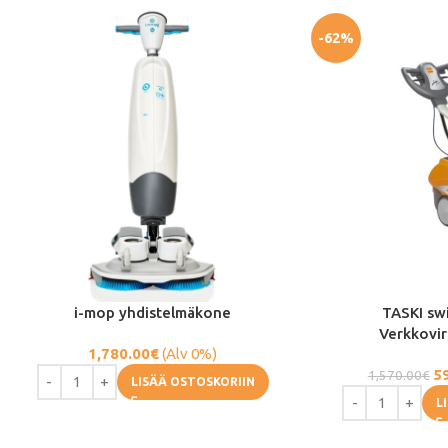
-62%
i-mop yhdistelmäkone
TASKI sw
Verkkovir
1,780.00
€
(Alv 0%)
5
1,570.00
€
LISÄÄ OSTOSKORIIN
L