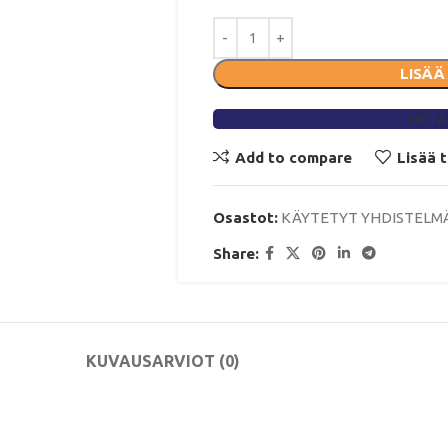
LISÄÄ
TÄYTÄ
Add to compare
Lisää 
Osastot:
KÄYTETYT YHDISTELM
Share:
KUVAUS
ARVIOT (0)