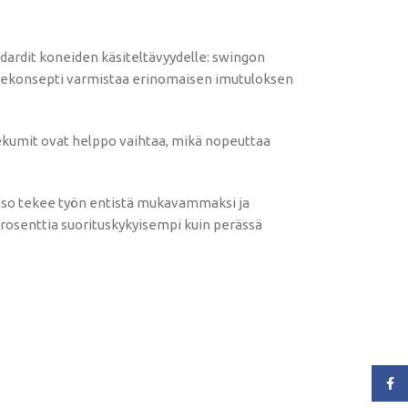
dardit koneiden käsiteltävyydelle: swingon
lakekonsepti varmistaa erinomaisen imutuloksen
kekumit ovat helppo vaihtaa, mikä nopeuttaa
taso tekee työn entistä mukavammaksi ja
prosenttia suorituskykyisempi kuin perässä
Face