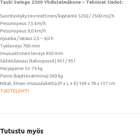
Taski Swingo 2500 Yhdistelmäkone – Tekniset tiedot:
Suorituskyky teoreettinen/käytäntö 5250 / 2500 m2/h
Pesunopeus 7,5 km/h
Pesunopeus 9,0 km/h
Ajoaika / lataus 2,5 – 4,0 h
Työleveys 700 mm
Imusuuttimen leveys 930 mm
Säiliötilavuus (kalvopussit) 95 l / 95 l
Harjapaine 52-74 kg
Paino (käyttövalmiina) 560 kg
Mitat, ilman imusuulaketta (P x L x K) 169 x 78 x 137 cm
TUOTELEHTI
Tutustu myös