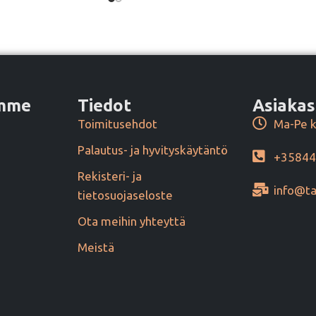
amme
Tiedot
Asiakas
Toimitusehdot
Ma-Pe k
Palautus- ja hyvityskäytäntö
+3584
Rekisteri- ja
info@ta
tietosuojaseloste
Ota meihin yhteyttä
Meistä