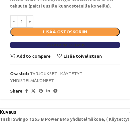
takuuta (paitsi uusille kunnostetuille koneille).
LISÄÄ OSTOSKORIIN
TÄYTÄ LAINAHAKEMUS
Add to compare
Lisää toivelistaan
Osastot:
TARJOUKSET
,
KÄYTETYT
YHDISTELMÄKONEET
Share:
Kuvaus
Taski Swingo 1255 B Power BMS yhdistelmäkone, ( Käytetty
)