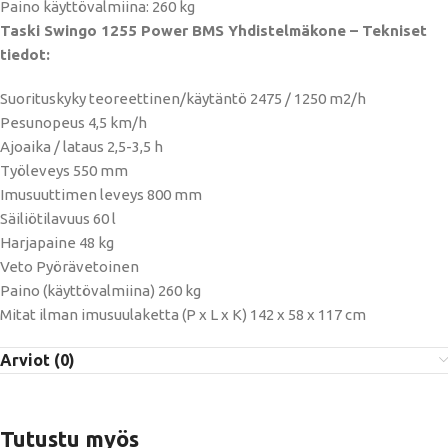
Paino käyttövalmiina: 260 kg
Taski Swingo 1255 Power BMS Yhdistelmäkone – Tekniset
tiedot:
Suorituskyky teoreettinen/käytäntö 2475 / 1250 m2/h
Pesunopeus 4,5 km/h
Ajoaika / lataus 2,5-3,5 h
Työleveys 550 mm
Imusuuttimen leveys 800 mm
Säiliötilavuus 60 l
Harjapaine 48 kg
Veto Pyörävetoinen
Paino (käyttövalmiina) 260 kg
Mitat ilman imusuulaketta (P x L x K) 142 x 58 x 117 cm
Arviot (0)
Tutustu myös