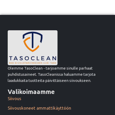
Olemme TasoClean - tarjoamme sinulle parhaat
puhdistusaineet. TasoCleanissa haluamme tarjota
laadukkaita tuotteita päivittäiseen siivoukseen.
Valikoimaamme
Siivous
Siivouskoneet ammattikäyttöön