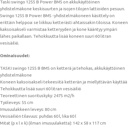
Taski swingo 1255 B Power BMS on akkukäyttöinen
yhdistelmäkone keskisuurten ja isojen tilojen lattioiden pesuun.
Swingo 1255 B Power BMS -yhdistelmäkoneen käsittely on
erittäin helppoa: se liikkuu ketterästi ahtaissakin tiloissa. Koneen
kaksoisakseli varmistaa ketteryyden ja kone kääntyy ympäri
lähes paikallaan. Tehokkuutta lisää koneen suuri 60 litran
vesisäiliö.
Ominaisuudet:
TASKI swingo 1255 B BMS on ketterä ja tehokas, akkukäyttöinen
yhdistelmäkone
Koneen kaksoisakseli tekeesiitä ketterän ja miellyttävän käyttää
Tehokkuutta lisää suuri 60 litran vesisäiliö
Teoreettinen suorituskyky: 2475 m2/h
Työleveys: 55 cm
Imusuulakkeen leveys: 80 cm
Vesisäiliön tilavuus: puhdas 60 l, lika 60 l
Mitat (p x l x k) (ilman imusuulaketta): 142 x 58 x 117 cm