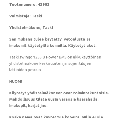
Tuotenumero: 43902
Valmistaja: Taski
Yhdistelmäkone, Taski
Sen mukana tulee käytetty vetoalusta ja
imukumit käytetyillä kumeilla. Käytetyt akut.
Taski swingo 1255 B Power BMS on akkukäyttöinen
yhdistelmäkone keskisuurten ja isojen tilojen
lattioiden pesuun.
HUOM!
Käytetyt yhdistelmäkoneet ovat toimintakuntoisia.
Mahdollisuus tilata uusia varaosia lisärahalla.
Imukupit, harjat jne.
Koska nämä ovat käytettyjä koneita, niillä ei ole