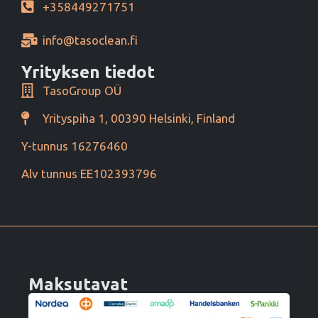
+358449271751
info@tasoclean.fi
Yrityksen tiedot
TasoGroup OÜ
Yrityspiha 1, 00390 Helsinki, Finland
Y-tunnus 16276460
Alv tunnus EE102393796
Maksutavat