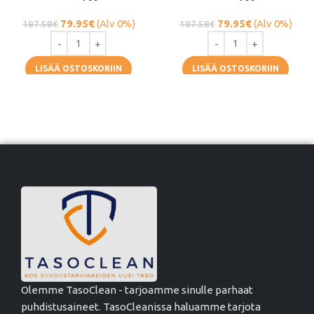
79.95
€
(Alv 0%)
79.95
€
(Alv 0%)
187.58
€
187.58
€
LISÄÄ OSTOSKORIIN
LISÄÄ OSTOSKORIIN
Olemme TasoClean - tarjoamme sinulle parhaat
puhdistusaineet. TasoCleanissa haluamme tarjota