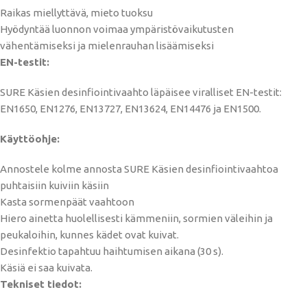
Raikas miellyttävä, mieto tuoksu
Hyödyntää luonnon voimaa ympäristövaikutusten
vähentämiseksi ja mielenrauhan lisäämiseksi
EN-testit:
SURE Käsien desinfiointivaahto läpäisee viralliset EN-testit:
EN1650, EN1276, EN13727, EN13624, EN14476 ja EN1500.
Käyttöohje:
Annostele kolme annosta SURE Käsien desinfiointivaahtoa
puhtaisiin kuiviin käsiin
Kasta sormenpäät vaahtoon
Hiero ainetta huolellisesti kämmeniin, sormien väleihin ja
peukaloihin, kunnes kädet ovat kuivat.
Desinfektio tapahtuu haihtumisen aikana (30 s).
Käsiä ei saa kuivata.
Tekniset tiedot: