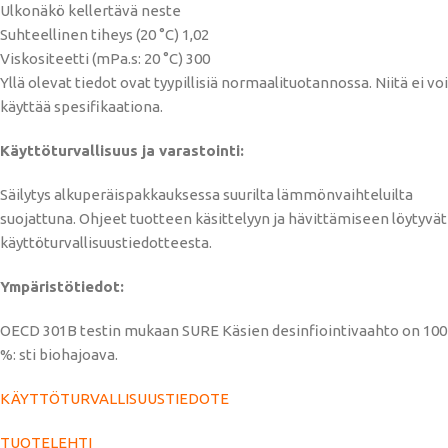
Ulkonäkö kellertävä neste
Suhteellinen tiheys (20 °C) 1,02
Viskositeetti (mPa.s: 20 °C) 300
Yllä olevat tiedot ovat tyypillisiä normaalituotannossa. Niitä ei voi
käyttää spesifikaationa.
Käyttöturvallisuus ja varastointi:
Säilytys alkuperäispakkauksessa suurilta lämmönvaihteluilta
suojattuna. Ohjeet tuotteen käsittelyyn ja hävittämiseen löytyvät
käyttöturvallisuustiedotteesta.
Ympäristötiedot:
OECD 301B testin mukaan SURE Käsien desinfiointivaahto on 100
%: sti biohajoava.
KÄYTTÖTURVALLISUUSTIEDOTE
TUOTELEHTI