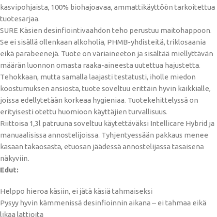
kasvipohjaista, 100% biohajoavaa, ammattikäyttöön tarkoitettua
tuotesarjaa.
SURE Käsien desinfiointivaahdon teho perustuu maitohappoon.
Se ei sisällä ollenkaan alkoholia, PHMB-yhdisteitä, triklosaania
eikä parabeenejä. Tuote on väriaineeton ja sisältää miellyttävän
määrän luonnon omasta raaka-aineesta uutettua hajustetta.
Tehokkaan, mutta samalla laajasti testatusti, iholle miedon
koostumuksen ansiosta, tuote soveltuu erittäin hyvin kaikkialle,
joissa edellytetään korkeaa hygieniaa. Tuotekehittelyssä on
erityisesti otettu huomioon käyttäjien turvallisuus.
Riittoisa 1,3l patruuna soveltuu käytettäväksi Intellicare Hybrid ja
manuaalisissa annostelijoissa. Tyhjentyessään pakkaus menee
kasaan takaosasta, etuosan jäädessä annostelijassa tasaisena
näkyviin.
Edut:
Helppo hieroa käsiin, ei jätä käsiä tahmaiseksi
Pysyy hyvin kämmenissä desinfioinnin aikana – ei tahmaa eikä
likaa lattioita