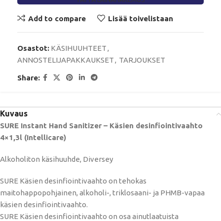
Add to compare
Lisää toivelistaan
Osastot:
KÄSIHUUHTEET
,
ANNOSTELIJAPAKKAUKSET
,
TARJOUKSET
Share:
Kuvaus
SURE Instant Hand Sanitizer – Käsien desinfiointivaahto
4×1,3l (Intellicare)
Alkoholiton käsihuuhde, Diversey
SURE Käsien desinfiointivaahto on tehokas
maitohappopohjainen, alkoholi-, triklosaani- ja PHMB-vapaa
käsien desinfiointivaahto.
SURE Käsien desinfiointivaahto on osa ainutlaatuista