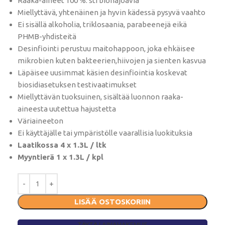
Raaka-aineet 100 %: sti biohajoavia
Miellyttävä, yhtenäinen ja hyvin kädessä pysyvä vaahto
Ei sisällä alkoholia, triklosaania, parabeenejä eikä
PHMB-yhdisteitä
Desinfiointi perustuu maitohappoon, joka ehkäisee
mikrobien kuten bakteerien,hiivojen ja sienten kasvua
Läpäisee uusimmat käsien desinfiointia koskevat
biosidiasetuksen testivaatimukset
Miellyttävän tuoksuinen, sisältää luonnon raaka-
aineesta uutettua hajustetta
Väriaineeton
Ei käyttäjälle tai ympäristölle vaarallisia luokituksia
Laatikossa 4 x 1.3L / ltk
Myyntierä 1 x 1.3L / kpl
LISÄÄ OSTOSKORIIN
TÄYTÄ LAINAHAKEMUS