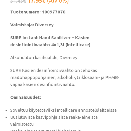
17.95
€
(Alv 0%)
31.45
€
Tuotenumero: 100977078
Valmistaja: Diversey
SURE Instant Hand Sanitizer – Käsien
desinfiointivaahto 4×1,3l (Intellicare)
Alkoholiton käsihuuhde, Diversey
SURE Käsien desinfiointivaahto on tehokas
maitohappopohjainen, alkoholi-, triklosaani- ja PHMB-
vapaa käsien desinfiointivaahto.
Ominaisuudet:
Soveltuu käytettäväksi Intellicare annostelulaitteissa
Uusiutuvista kasvipohjaisista raaka-aineista
valmistettu