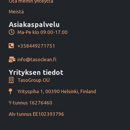
Ota meihin yhteyttä
Meistä
Asiakaspalvelu
Ma-Pe klo 09.00-17.00
+358449271751
info@tasoclean.fi
Yrityksen tiedot
TasoGroup OÜ
Yrityspiha 1, 00390 Helsinki, Finland
Y-tunnus 16276460
Alv tunnus EE102393796