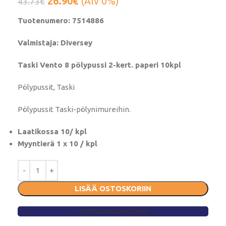
26.90
€
(Alv 0%)
43.73
€
Tuotenumero: 7514886
Valmistaja: Diversey
Taski Vento 8 pölypussi 2-kert. paperi 10kpl
Pölypussit, Taski
Pölypussit Taski-pölynimureihin.
Laatikossa 10/ kpl
Myyntierä 1 x 10 / kpl
LISÄÄ OSTOSKORIIN
TÄYTÄ LAINAHAKEMUS