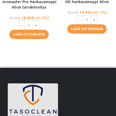
Jonmaster Pro Hankausmoppi
HD hankausmoppi 40cm
40cm tarrakiinnitys
19.95
€
(Alv 0%)
35.32
€
18.95
€
(Alv 0%)
38.56
€
LISÄÄ OSTOSKORIIN
LISÄÄ OSTOSKORIIN