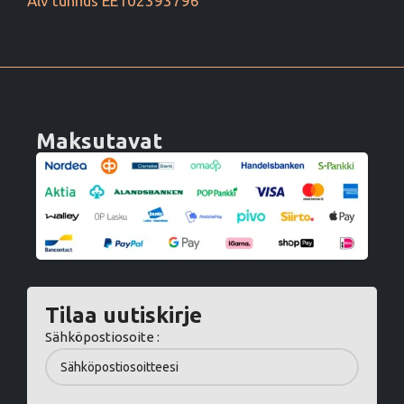
Alv tunnus EE102393796
Maksutavat
Tilaa uutiskirje
Sähköpostiosoite :