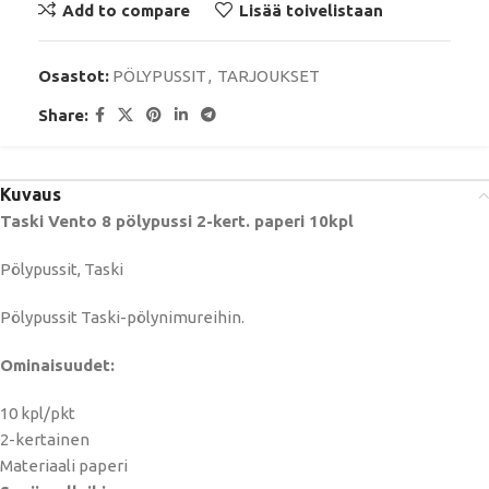
Add to compare
Lisää toivelistaan
Osastot:
PÖLYPUSSIT
,
TARJOUKSET
Share:
Kuvaus
Taski Vento 8 pölypussi 2-kert. paperi 10kpl
Pölypussit, Taski
Pölypussit Taski-pölynimureihin.
Ominaisuudet:
10 kpl/pkt
2-kertainen
Materiaali paperi