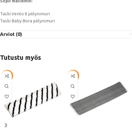
Sopii malleihin:
Taski Vento 8 pölynimuri
Taski Baby Bora pölynimuri
Arviot (0)
Tutustu myös
-51%
-44%