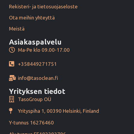
Rekisteri- ja tietosuojaseloste
Ota meihin yhteyttä
Meistä
Asiakaspalvelu
Ma-Pe klo 09.00-17.00
+358449271751
info@tasoclean.fi
Yrityksen tiedot
TasoGroup OÜ
Yrityspiha 1, 00390 Helsinki, Finland
Y-tunnus 16276460