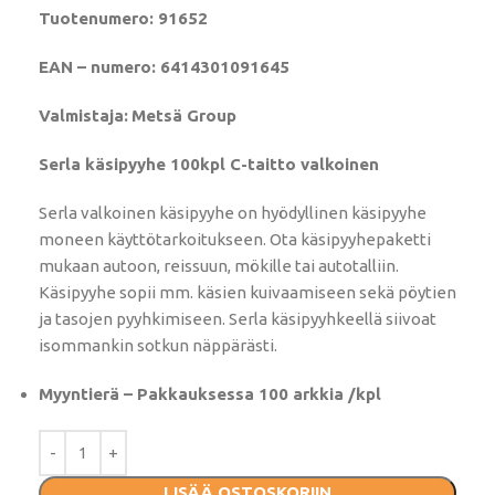
Tuotenumero: 91652
EAN – numero: 6414301091645
Valmistaja:
Metsä Group
Serla käsipyyhe 100kpl C-taitto valkoinen
Serla valkoinen käsipyyhe on hyödyllinen käsipyyhe
moneen käyttötarkoitukseen. Ota käsipyyhepaketti
mukaan autoon, reissuun, mökille tai autotalliin.
Käsipyyhe sopii mm. käsien kuivaamiseen sekä pöytien
ja tasojen pyyhkimiseen. Serla käsipyyhkeellä siivoat
isommankin sotkun näppärästi.
Myyntierä – Pakkauksessa 100 arkkia /kpl
LISÄÄ OSTOSKORIIN