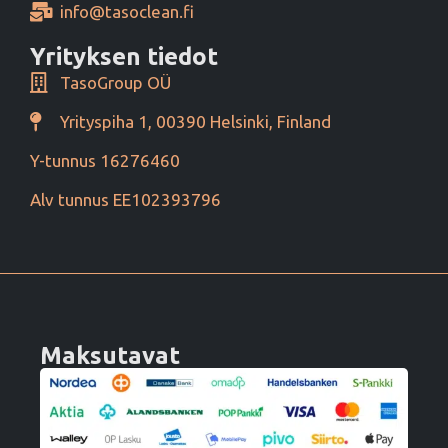
info@tasoclean.fi
Yrityksen tiedot
TasoGroup OÜ
Yrityspiha 1, 00390 Helsinki, Finland
Y-tunnus 16276460
Alv tunnus EE102393796
Maksutavat