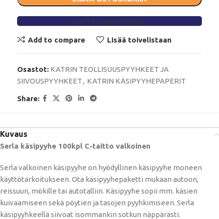
TÄYTÄ LAINAHAKEMUS
Add to compare
Lisää toivelistaan
Osastot:
KATRIN TEOLLISUUSPYYHKEET JA
SIIVOUSPYYHKEET
,
KATRIN KÄSIPYYHEPAPERIT
Share:
Kuvaus
Serla käsipyyhe 100kpl C-taitto valkoinen
Serla valkoinen käsipyyhe on hyödyllinen käsipyyhe moneen
käyttötarkoitukseen. Ota käsipyyhepaketti mukaan autoon,
reissuun, mökille tai autotalliin. Käsipyyhe sopii mm. käsien
kuivaamiseen sekä pöytien ja tasojen pyyhkimiseen. Serla
käsipyyhkeellä siivoat isommankin sotkun näppärästi.