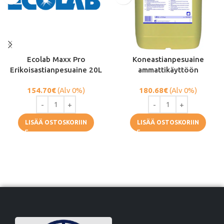
Ecolab Maxx Pro
Koneastianpesuaine
Erikoisastianpesuaine 20L
ammattikäyttöön
154.70
€
(Alv 0%)
180.68
€
(Alv 0%)
LISÄÄ OSTOSKORIIN
LISÄÄ OSTOSKORIIN