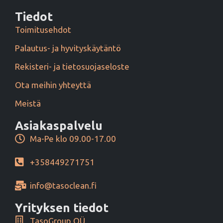
Tiedot
Toimitusehdot
Palautus- ja hyvityskäytäntö
Rekisteri- ja tietosuojaseloste
Ota meihin yhteyttä
Meistä
Asiakaspalvelu
Ma-Pe klo 09.00-17.00
+358449271751
info@tasoclean.fi
Yrityksen tiedot
TasoGroup OÜ