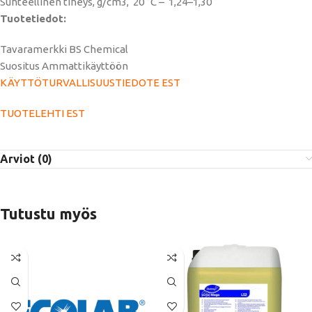
Suhteellinen tiheys, g/cm3, 20 °C – 1,24–1,30
Tuotetiedot:
Tavaramerkki BS Chemical
Suositus Ammattikäyttöön
KÄYTTÖTURVALLISUUSTIEDOTE EST
TUOTELEHTI EST
Arviot (0)
Tutustu myös