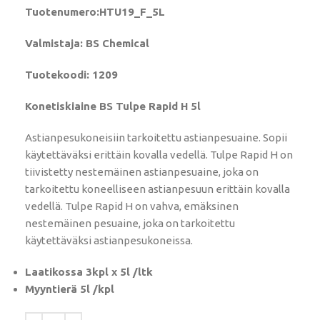
Tuotenumero:HTU19_F_5L
Valmistaja: BS Chemical
Tuotekoodi: 1209
Konetiskiaine BS Tulpe Rapid H 5l
Astianpesukoneisiin tarkoitettu astianpesuaine. Sopii
käytettäväksi erittäin kovalla vedellä. Tulpe Rapid H on
tiivistetty nestemäinen astianpesuaine, joka on
tarkoitettu koneelliseen astianpesuun erittäin kovalla
vedellä. Tulpe Rapid H on vahva, emäksinen
nestemäinen pesuaine, joka on tarkoitettu
käytettäväksi astianpesukoneissa.
Laatikossa 3kpl x 5l /ltk
Myyntierä 5l /kpl