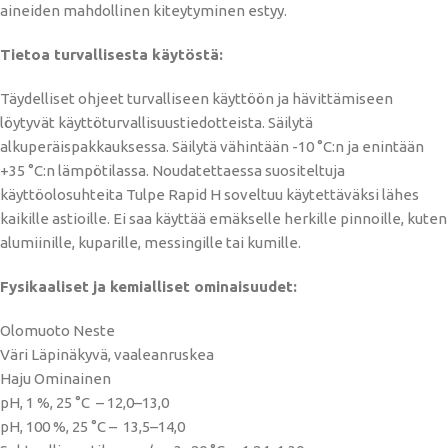
aineiden mahdollinen kiteytyminen estyy.
Tietoa turvallisesta käytöstä:
Täydelliset ohjeet turvalliseen käyttöön ja hävittämiseen
löytyvät käyttöturvallisuustiedotteista. Säilytä
alkuperäispakkauksessa. Säilytä vähintään -10 °C:n ja enintään
+35 °C:n lämpötilassa. Noudatettaessa suositeltuja
käyttöolosuhteita Tulpe Rapid H soveltuu käytettäväksi lähes
kaikille astioille. Ei saa käyttää emäkselle herkille pinnoille, kuten
alumiinille, kuparille, messingille tai kumille.
Fysikaaliset ja kemialliset ominaisuudet:
Olomuoto Neste
Väri Läpinäkyvä, vaaleanruskea
Haju Ominainen
pH, 1 %, 25 °C – 12,0–13,0
pH, 100 %, 25 °C – 13,5–14,0