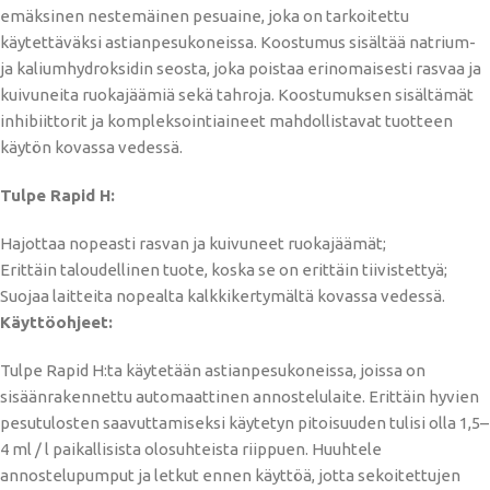
emäksinen nestemäinen pesuaine, joka on tarkoitettu
käytettäväksi astianpesukoneissa. Koostumus sisältää natrium-
ja kaliumhydroksidin seosta, joka poistaa erinomaisesti rasvaa ja
kuivuneita ruokajäämiä sekä tahroja. Koostumuksen sisältämät
inhibiittorit ja kompleksointiaineet mahdollistavat tuotteen
käytön kovassa vedessä.
Tulpe Rapid H:
Hajottaa nopeasti rasvan ja kuivuneet ruokajäämät;
Erittäin taloudellinen tuote, koska se on erittäin tiivistettyä;
Suojaa laitteita nopealta kalkkikertymältä kovassa vedessä.
Käyttöohjeet:
Tulpe Rapid H:ta käytetään astianpesukoneissa, joissa on
sisäänrakennettu automaattinen annostelulaite. Erittäin hyvien
pesutulosten saavuttamiseksi käytetyn pitoisuuden tulisi olla 1,5–
4 ml / l paikallisista olosuhteista riippuen. Huuhtele
annostelupumput ja letkut ennen käyttöä, jotta sekoitettujen