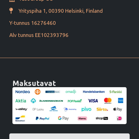
Yrityspiha 1, 00390 Helsinki, Finland
Y-tunnus 16276460
Alv tunnus EE102393796
Maksutavat