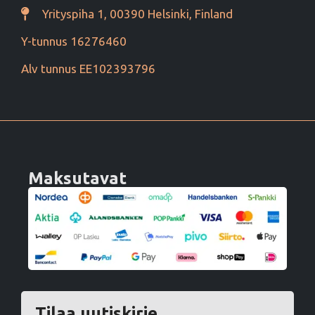
Yrityspiha 1, 00390 Helsinki, Finland
Y-tunnus 16276460
Alv tunnus EE102393796
Maksutavat
Tilaa uutiskirje