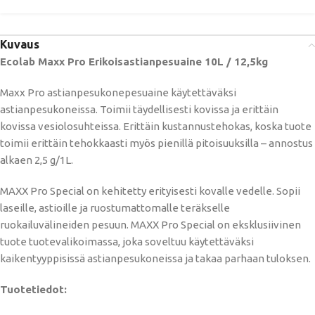
Kuvaus
Ecolab Maxx Pro Erikoisastianpesuaine 10L / 12,5kg
Maxx Pro astianpesukonepesuaine käytettäväksi
astianpesukoneissa. Toimii täydellisesti kovissa ja erittäin
kovissa vesiolosuhteissa. Erittäin kustannustehokas, koska tuote
toimii erittäin tehokkaasti myös pienillä pitoisuuksilla – annostus
alkaen 2,5 g/1L.
MAXX Pro Special on kehitetty erityisesti kovalle vedelle. Sopii
laseille, astioille ja ruostumattomalle teräkselle
ruokailuvälineiden pesuun. MAXX Pro Special on eksklusiivinen
tuote tuotevalikoimassa, joka soveltuu käytettäväksi
kaikentyyppisissä astianpesukoneissa ja takaa parhaan tuloksen.
Tuotetiedot: