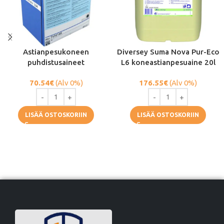
Astianpesukoneen
Diversey Suma Nova Pur-Eco
puhdistusaineet
L6 koneastianpesuaine 20l
70.54
€
(Alv 0%)
176.55
€
(Alv 0%)
LISÄÄ OSTOSKORIIN
LISÄÄ OSTOSKORIIN