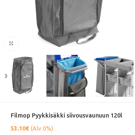
Klikkaa suurentaaksesi
Filmop Pyykkisäkki siivousvaunuun 120l
53.10
€
(Alv 0%)