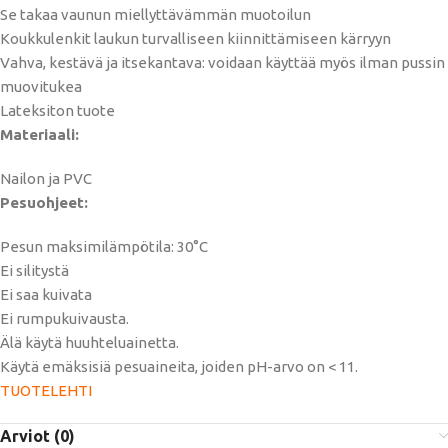
Se takaa vaunun miellyttävämmän muotoilun
Koukkulenkit laukun turvalliseen kiinnittämiseen kärryyn
Vahva, kestävä ja itsekantava: voidaan käyttää myös ilman pussin
muovitukea
Lateksiton tuote
Materiaali:
Nailon ja PVC
Pesuohjeet:
Pesun maksimilämpötila: 30°C
Ei silitystä
Ei saa kuivata
Ei rumpukuivausta.
Älä käytä huuhteluainetta.
Käytä emäksisiä pesuaineita, joiden pH-arvo on < 11.
TUOTELEHTI
Arviot (0)