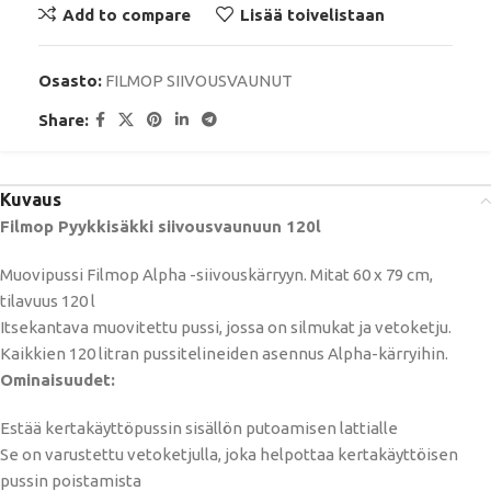
Add to compare
Lisää toivelistaan
Osasto:
FILMOP SIIVOUSVAUNUT
Share:
Kuvaus
Filmop Pyykkisäkki siivousvaunuun 120l
Muovipussi Filmop Alpha -siivouskärryyn. Mitat 60 x 79 cm,
tilavuus 120 l
Itsekantava muovitettu pussi, jossa on silmukat ja vetoketju.
Kaikkien 120 litran pussitelineiden asennus Alpha-kärryihin.
Ominaisuudet:
Estää kertakäyttöpussin sisällön putoamisen lattialle
Se on varustettu vetoketjulla, joka helpottaa kertakäyttöisen
pussin poistamista