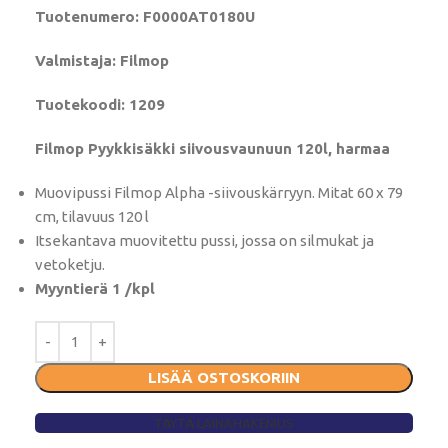
Tuotenumero: F0000AT0180U
Valmistaja: Filmop
Tuotekoodi: 1209
Filmop Pyykkisäkki siivousvaunuun 120l, harmaa
Muovipussi Filmop Alpha -siivouskärryyn. Mitat 60 x 79
cm, tilavuus 120 l
Itsekantava muovitettu pussi, jossa on silmukat ja
vetoketju.
Myyntierä 1 /kpl
LISÄÄ OSTOSKORIIN
TÄYTÄ LAINAHAKEMUS