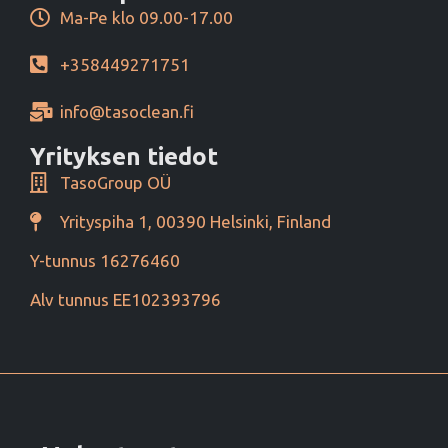
Ma-Pe klo 09.00-17.00
+358449271751
info@tasoclean.fi
Yrityksen tiedot
TasoGroup OÜ
Yrityspiha 1, 00390 Helsinki, Finland
Y-tunnus 16276460
Alv tunnus EE102393796