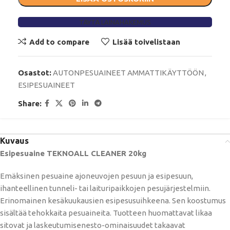
TÄYTÄ LAINAHAKEMUS
Add to compare
Lisää toivelistaan
Osastot:
AUTONPESUAINEET AMMATTIKÄYTTÖÖN
,
ESIPESUAINEET
Share:
Kuvaus
Esipesuaine TEKNOALL CLEANER 20kg
Emäksinen pesuaine ajoneuvojen pesuun ja esipesuun,
ihanteellinen tunneli- tai laituripaikkojen pesujärjestelmiin.
Erinomainen kesäkuukausien esipesusuihkeena. Sen koostumus
sisältää tehokkaita pesuaineita. Tuotteen huomattavat likaa
sitovat ja laskeutumisenesto-ominaisuudet takaavat