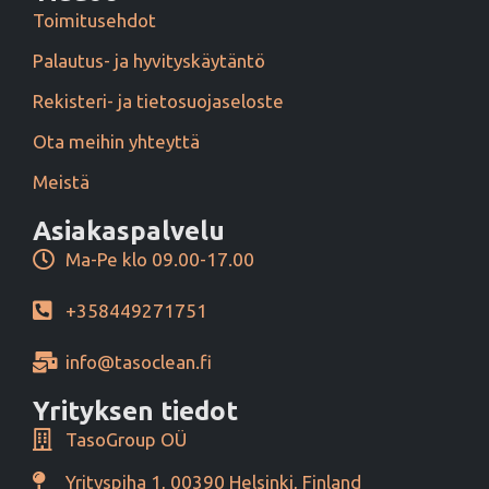
Toimitusehdot
Palautus- ja hyvityskäytäntö
Rekisteri- ja tietosuojaseloste
Ota meihin yhteyttä
Meistä
Asiakaspalvelu
Ma-Pe klo 09.00-17.00
+358449271751
info@tasoclean.fi
Yrityksen tiedot
TasoGroup OÜ
Yrityspiha 1, 00390 Helsinki, Finland