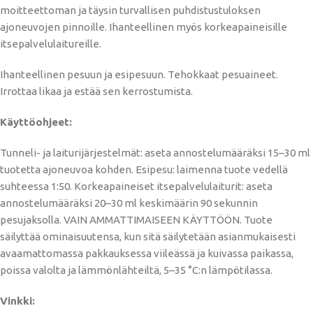
moitteettoman ja täysin turvallisen puhdistustuloksen
ajoneuvojen pinnoille. Ihanteellinen myös korkeapaineisille
itsepalvelulaitureille.
Ihanteellinen pesuun ja esipesuun. Tehokkaat pesuaineet.
Irrottaa likaa ja estää sen kerrostumista.
Käyttöohjeet:
Tunneli- ja laiturijärjestelmät: aseta annostelumääräksi 15–30 ml
tuotetta ajoneuvoa kohden. Esipesu: laimenna tuote vedellä
suhteessa 1:50. Korkeapaineiset itsepalvelulaiturit: aseta
annostelumääräksi 20–30 ml keskimäärin 90 sekunnin
pesujaksolla. VAIN AMMATTIMAISEEN KÄYTTÖÖN. Tuote
säilyttää ominaisuutensa, kun sitä säilytetään asianmukaisesti
avaamattomassa pakkauksessa viileässä ja kuivassa paikassa,
poissa valolta ja lämmönlähteiltä, ​​5–35 °C:n lämpötilassa.
Vinkki: