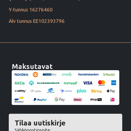
Y-tunnus 16276460
Alv tunnus EE102393796
Maksutavat
Tilaa uutiskirje
Sähköpostiosoite :