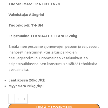
Tuotenumero: 016TKCLTN20
Valmistaja: Allegrini
Tuotekoodi: T-NUM
Esipesuaine TEKNOALL CLEANER 20kg
Emäksinen pesuaine ajoneuvojen pesuun ja esipesuun,
ihanteellinen tunneli- tai laituripaikkojen
pesujärjestelmiin. Erinomainen kesäkuukausien
esipesusuihkeena. Sen koostumus sisältää tehokkaita
pesuaineita.
Laatikossa 20kg /ltk
Myyntierä 20kg /kpl
LISÄÄ OSTOSKORIIN