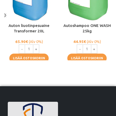
Auton liuotinpesuaine
Autoshampoo ONE WASH
Transformer 20L
25kg
65.90
€
(Alv 0%)
44.95
€
(Alv 0%)
LISÄÄ OSTOSKORIIN
LISÄÄ OSTOSKORIIN