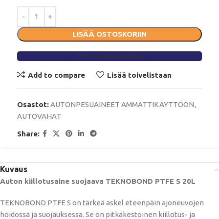
LISÄÄ OSTOSKORIIN
TÄYTÄ LAINAHAKEMUS
Add to compare
Lisää toivelistaan
Osastot:
AUTONPESUAINEET AMMATTIKÄYTTÖÖN
,
AUTOVAHAT
Share:
Kuvaus
Auton kiillotusaine suojaava TEKNOBOND PTFE S 20L
TEKNOBOND PTFE S on tärkeä askel eteenpäin ajoneuvojen
hoidossa ja suojauksessa. Se on pitkäkestoinen kiillotus- ja