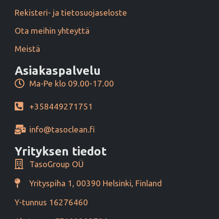
Rekisteri- ja tietosuojaseloste
Ota meihin yhteyttä
Meistä
Asiakaspalvelu
Ma-Pe klo 09.00-17.00
+358449271751
info@tasoclean.fi
Yrityksen tiedot
TasoGroup OÜ
Yrityspiha 1, 00390 Helsinki, Finland
Y-tunnus 16276460