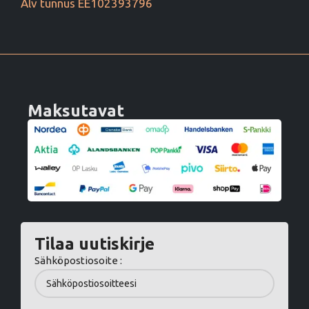
Alv tunnus EE102393796
Maksutavat
Tilaa uutiskirje
Sähköpostiosoite :