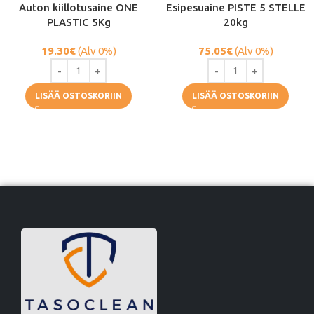
Auton kiillotusaine ONE
Esipesuaine PISTE 5 STELLE
PLASTIC 5Kg
20kg
19.30
€
(Alv 0%)
75.05
€
(Alv 0%)
LISÄÄ OSTOSKORIIN
LISÄÄ OSTOSKORIIN