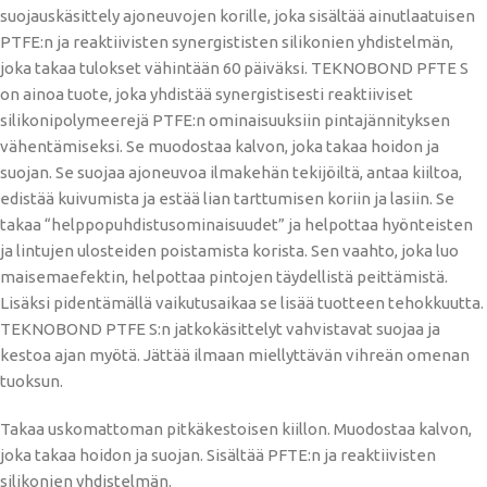
suojauskäsittely ajoneuvojen korille, joka sisältää ainutlaatuisen
PTFE:n ja reaktiivisten synergististen silikonien yhdistelmän,
joka takaa tulokset vähintään 60 päiväksi. TEKNOBOND PFTE S
on ainoa tuote, joka yhdistää synergistisesti reaktiiviset
silikonipolymeerejä PTFE:n ominaisuuksiin pintajännityksen
vähentämiseksi. Se muodostaa kalvon, joka takaa hoidon ja
suojan. Se suojaa ajoneuvoa ilmakehän tekijöiltä, ​​antaa kiiltoa,
edistää kuivumista ja estää lian tarttumisen koriin ja lasiin. Se
takaa “helppopuhdistusominaisuudet” ja helpottaa hyönteisten
ja lintujen ulosteiden poistamista korista. Sen vaahto, joka luo
maisemaefektin, helpottaa pintojen täydellistä peittämistä.
Lisäksi pidentämällä vaikutusaikaa se lisää tuotteen tehokkuutta.
TEKNOBOND PTFE S:n jatkokäsittelyt vahvistavat suojaa ja
kestoa ajan myötä. Jättää ilmaan miellyttävän vihreän omenan
tuoksun.
Takaa uskomattoman pitkäkestoisen kiillon. Muodostaa kalvon,
joka takaa hoidon ja suojan. Sisältää PFTE:n ja reaktiivisten
silikonien yhdistelmän.