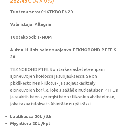
282.45
€
(Alv 0%)
Tuotenumero: 016TKBOTN20
Valmistaja: Allegrini
Tuotekoodi: T-NUM
Auton kiillotusaine suojaava TEKNOBOND PTFE S
20L
TEKNOBOND PTFE S on tärkeä askel eteenpäin
ajoneuvojen hoidossa ja suojauksessa. Se on
pitkäkestoinen kiillotus- ja suojauskäsittely
ajoneuvojen korille, joka sisältää ainutlaatuisen PTFE:n
ja reaktiivisten synergististen silikonien yhdistelmän,
joka takaa tulokset vähintään 60 päiväksi.
Laatikossa 20L /ltk
Myyntierä 20L /kpl