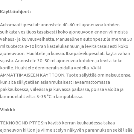
Käyttöohjeet:
Automaattipesulat: annostele 40–60 ml ajoneuvoa kohden,
suihkuta vesiliuos tasaisesti koko ajoneuvoon ennen viimeistä
vahaus- ja kuivausvaihetta. Manuaalinen autonpesu: laimenna 50
ml tuotetta 8–10 litran kastelukannuun ja levitä tasaisesti koko
ajoneuvoon. Huuhtele ja kuivaa. Itsepalvelupesulat: käytä vahan
sijasta. Annostele 30–50 ml ajoneuvoa kohden ja levitä koko
korille. Huuhtele demineralisoidulla vedellä. VAIN
AMMATTIMAISEEN KÄYTTÖÖN. Tuote säilyttää ominaisuutensa,
kun sitä säilytetään asianmukaisesti avaamattomassa
pakkauksessa, viileässä ja kuivassa paikassa, poissa valolta ja
lämmönlähteiltä, ​​5–35 °C:n lämpötilassa.
Vinkki:
TEKNOBOND PTFE S:n käyttö kerran kuukaudessa takaa
ajoneuvon kiillon ja viimeistelyn näkyvän parannuksen sekä lisää