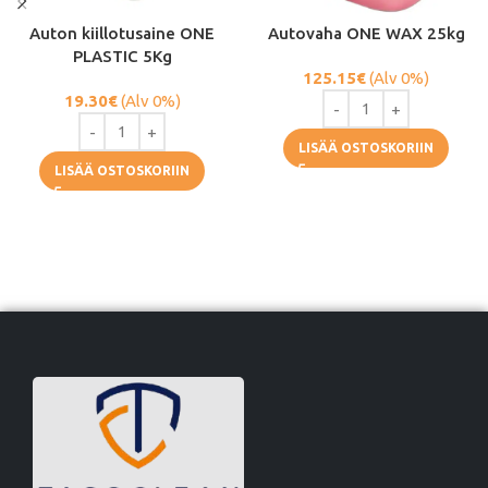
Auton kiillotusaine ONE
Autovaha ONE WAX 25kg
PLASTIC 5Kg
125.15
€
(Alv 0%)
19.30
€
(Alv 0%)
LISÄÄ OSTOSKORIIN
LISÄÄ OSTOSKORIIN