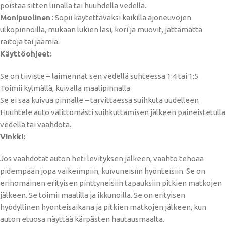
poistaa sitten liinalla tai huuhdella vedellä.
Monipuolinen
:
Sopii käytettäväksi kaikilla ajoneuvojen
ulkopinnoilla, mukaan lukien lasi, kori ja muovit, jättämättä
raitoja tai jäämiä.
Käyttöohjeet:
Se on tiiviste – laimennat sen vedellä suhteessa 1:4 tai 1:5
Toimii kylmällä, kuivalla maalipinnalla
Se ei saa kuivua pinnalle – tarvittaessa suihkuta uudelleen
Huuhtele auto välittömästi suihkuttamisen jälkeen paineistetulla
vedellä tai vaahdota.
Vinkki:
Jos vaahdotat auton heti levityksen jälkeen, vaahto tehoaa
pidempään jopa vaikeimpiin, kuivuneisiin hyönteisiin. Se on
erinomainen erityisen pinttyneisiin tapauksiin pitkien matkojen
jälkeen.
Se toimii maalilla ja ikkunoilla. Se on erityisen
hyödyllinen hyönteisaikana ja pitkien matkojen jälkeen, kun
auton etuosa näyttää kärpästen hautausmaalta.