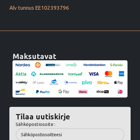
Alv tunnus EE102393796
Maksutavat
Tilaa uutiskirje
Sähköpostiosoite :