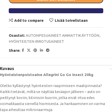
TÄYTÄ LAINAHAKEMUS
Add to compare
Lisää toivelistaan
Osastot:
AUTONPESUAINEET AMMATTIKÄYTTÖÖN
,
HYÖNTEISTEN IRROTUSAINEET
Share:
Kuvaus
Hyönteistenpoistoaine Allegrini Go Go Insect 20kg
Oletko kyllästynyt hyönteisten raapimiseen maalipinnasta?
Kaikki tietävät, miltä se näyttää kesäajon jälkeen – auto on
peittynyt koviin, kitiinisiin kuoriin, jotka eivät irtoa edes
voimakkaasta sienellä hiomisesta. Ja hankaaminen on varma
tapa aiheuttaa mikronaarmuja.