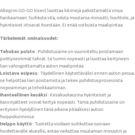
Allegrini GO-GO Insect liuottaa kitiinejä pakottamatta sinua
hankaamaan. Suihkuta sitä, odota muutama minuutti, huuhtele, ja
hyönteiset irtoavat itsestään. Ei enää sotkuista maalipintaa.
Tärkeimmät ominaisuudet:
Tehokas poisto
:
Puhdistusaine on suunniteltu poistamaan
pinttyneimmät tahrat. Se toimii nopeasti ja liuottaa kertyneen
lian vahingoittamatta auton maalipintaa.
Loistava esipesu
:
Täydellinen käytettäväksi ennen auton pesua,
se helpottaa lian poistamista ja tekee puhdistusprosessista
nopeamman ja tehokkaamman.
Ihanteellinen kesäksi
:
Kesäkuukausina hyönteiset ja
kasvinjätteet voivat kertyä nopeasti. Tämä puhdistusaine on
erityisen hyödyllinen tänä aikana pitääksesi autosi
huippukunnossa.
Helppo käyttö
:
Tuotetta voidaan suihkuttaa suoraan
hoidettavalle alueelle, antaa vaikuttaa muutaman minuutin ja