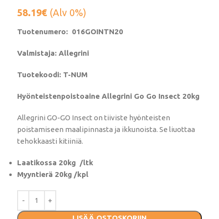
58.19
€
(Alv 0%)
Tuotenumero: 016GOINTN20
Valmistaja: Allegrini
Tuotekoodi: T-NUM
Hyönteistenpoistoaine Allegrini Go Go Insect 20kg
Allegrini GO-GO Insect
on tiiviste hyönteisten
poistamiseen maalipinnasta ja ikkunoista. Se liuottaa
tehokkaasti kitiiniä.
Laatikossa 20kg /ltk
Myyntierä 20kg /kpl
LISÄÄ OSTOSKORIIN