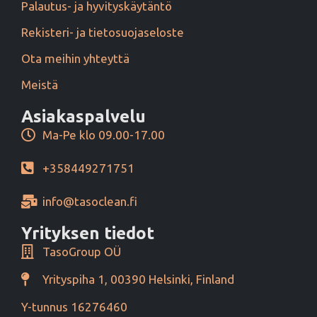
Palautus- ja hyvityskäytäntö
Rekisteri- ja tietosuojaseloste
Ota meihin yhteyttä
Meistä
Asiakaspalvelu
Ma-Pe klo 09.00-17.00
+358449271751
info@tasoclean.fi
Yrityksen tiedot
TasoGroup OÜ
Yrityspiha 1, 00390 Helsinki, Finland
Y-tunnus 16276460