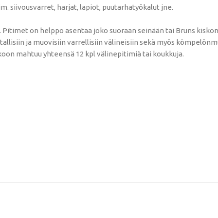
m. siivousvarret, harjat, lapiot, puutarhatyökalut jne.
ä. Pitimet on helppo asentaa joko suoraan seinään tai Bruns kiskon 
tallisiin ja muovisiin varrellisiin välineisiin sekä myös kömpelönm
skoon mahtuu yhteensä 12 kpl välinepitimiä tai koukkuja.