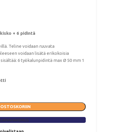
kisko + 6 pidintä
illä. Teline voidaan ruuvata
äleeseen voidaan lisätä erikokoisia
 sisältää: 6 työkalunpidintä max Ø 50 mm 1
tti
 OSTOSKORIIN
 LAINAHAKEMUS
toivelistaan