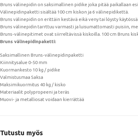
Bruns välinepidin on saksimallinen pidike joka pitää paikallaan esi
Välinepidinpaketti sisältää 100 cm kiskon ja 6 välinepidikettä.
Bruns välinepidin on erittäin kestävä eikä veny tai löysty käytöss
Bruns välinepidin tarrttuu varmasti ja luisumattomasti puisiin, me
Bruns-välinepitimet ovat siirreltävissä kiskoilla. 100 cm Bruns ki
Bruns välinepidinpaketti:
Saksimallinen Bruns-välinepidinpaketti
Kiinnitysalue 0-50 mm
Kuormankesto 10 kg / pidike
Valmistusmaa Saksa
Maksimikuormitus 40 kg / kisko
Materiaalit polypropeeni ja teräs
Muovi- ja metalliosat voidaan kierrättää
Tutustu myös