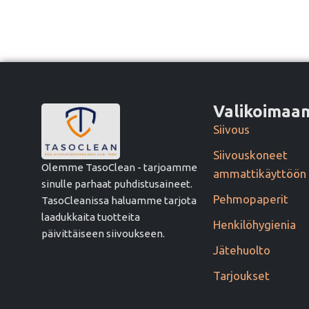
Valikoima
Siivous
Siivouskoneet
Olemme TasoClean - tarjoamme
ammattikäyttöön
sinulle parhaat puhdistusaineet.
Pehmopaperit
TasoCleanissa haluamme tarjota
laadukkaita tuotteita
Henkilöhygienia
päivittäiseen siivoukseen.
Jätehuolto
Tarjoukset