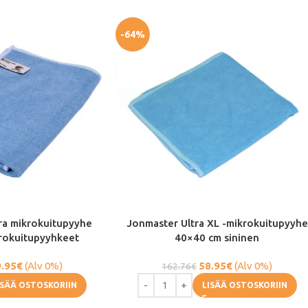
-64%
ra mikrokuitupyyhe
Jonmaster Ultra XL -mikrokuitupyyhe
krokuitupyyhkeet
40×40 cm sininen
.95
€
(Alv 0%)
58.95
€
(Alv 0%)
162.76
€
ISÄÄ OSTOSKORIIN
LISÄÄ OSTOSKORIIN