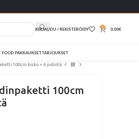
0
KIRJAUDU / REKISTERÖIDY
0.00
€
ST FOOD PAKKAUKSET
TARJOUKSET
ketti 100cm kisko + 6 pidintä
idinpaketti 100cm
tä