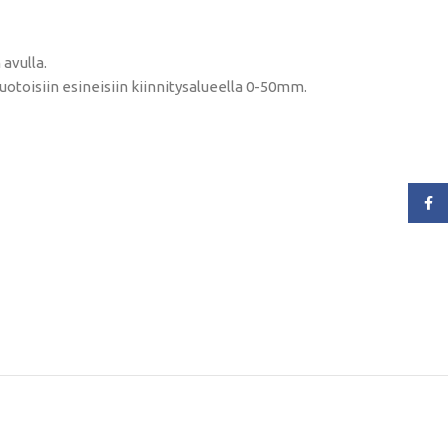
avulla.
uotoisiin esineisiin kiinnitysalueella 0-50mm.
Face