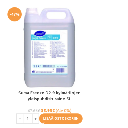
-47%
-32%
Suma Freeze D2.9 kylmätilojen
SURE Descaler
yleispuhdistusaine 5L
12.91
35.95
€
(Alv 0%)
67.66
€
LISÄÄ OSTOSKORIIN