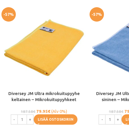
-57%
-57%
Diversey JM Ultra mikrokuitupyyhe
Diversey JM Ult
keltainen – Mikrokuitupyyhkeet
sininen – Mi
79.95
€
(Alv 0%)
79
187.58
€
187.58
€
LISÄÄ OSTOSKORIIN
L