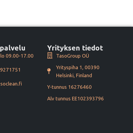
palvelu
Yrityksen tiedot
lo 09.00-17.00
TasoGroup OÜ
Yrityspiha 1, 00390
49271751
Helsinki, Finland
soclean.fi
Y-tunnus 16276460
Alv tunnus EE102393796