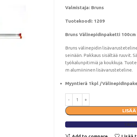
Valmistaja: Bruns
Tuotekoodi: 1209
Bruns Välinepidinpaketti 100cm 
Bruns välinepidin lisävarusteteline
seinään. Pakkaus sisältää ruuvit. S
työkalunpitimiä ja koukkuja. Tuote
m alumiininen lisävarusteteline.
Myyntierä 1kpl /Välinepidinpake
LISÄÄ
TÄYTÄ
Add to compare
Lisää 