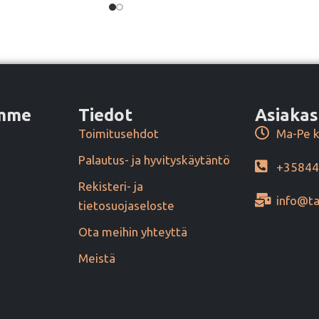
amme
Tiedot
Asiakas
Toimitusehdot
Ma-Pe k
Palautus- ja hyvityskäytäntö
+3584
Rekisteri- ja
info@ta
tietosuojaseloste
Ota meihin yhteyttä
Meistä