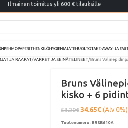
Ilmainen toimitus yli 600 € tilauksille
ÖN
PEHMOPAPERIT
HENKILÖHYGIENIA
JÄTEHUOLTO
TAKE-AWAY- JA FA
JAT JA RAAPAT
VARRET JA SEINÄTELINEET
Bruns Välinepidinpa
Bruns Välinep
kisko + 6 pidin
34.65
€
(Alv 0%)
53.20
€
Tuotenumero: BRSB610A