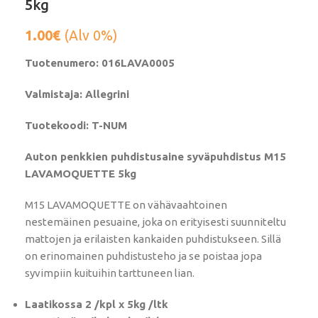
5kg
1.00
€
(Alv 0%)
Tuotenumero: 016LAVA0005
Valmistaja: Allegrini
Tuotekoodi: T-NUM
Auton penkkien puhdistusaine syväpuhdistus M15
LAVAMOQUETTE 5kg
M15 LAVAMOQUETTE on vähävaahtoinen
nestemäinen pesuaine, joka on erityisesti suunniteltu
mattojen ja erilaisten kankaiden puhdistukseen. Sillä
on erinomainen puhdistusteho ja se poistaa jopa
syvimpiin kuituihin tarttuneen lian.
Laatikossa 2 /kpl x 5kg /ltk