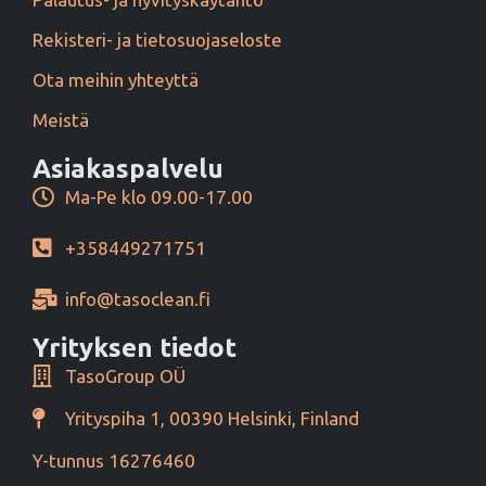
Rekisteri- ja tietosuojaseloste
Ota meihin yhteyttä
Meistä
Asiakaspalvelu
Ma-Pe klo 09.00-17.00
+358449271751
info@tasoclean.fi
Yrityksen tiedot
TasoGroup OÜ
Yrityspiha 1, 00390 Helsinki, Finland
Y-tunnus 16276460