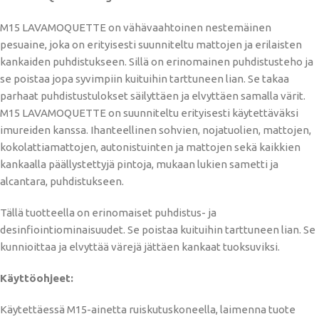
M15 LAVAMOQUETTE on vähävaahtoinen nestemäinen
pesuaine, joka on erityisesti suunniteltu mattojen ja erilaisten
kankaiden puhdistukseen. Sillä on erinomainen puhdistusteho ja
se poistaa jopa syvimpiin kuituihin tarttuneen lian. Se takaa
parhaat puhdistustulokset säilyttäen ja elvyttäen samalla värit.
M15 LAVAMOQUETTE on suunniteltu erityisesti käytettäväksi
imureiden kanssa. Ihanteellinen sohvien, nojatuolien, mattojen,
kokolattiamattojen, autonistuinten ja mattojen sekä kaikkien
kankaalla päällystettyjä pintoja, mukaan lukien sametti ja
alcantara, puhdistukseen.
Tällä tuotteella on erinomaiset puhdistus- ja
desinfiointiominaisuudet. Se poistaa kuituihin tarttuneen lian. Se
kunnioittaa ja elvyttää värejä jättäen kankaat tuoksuviksi.
Käyttöohjeet:
Käytettäessä M15-ainetta ruiskutuskoneella, laimenna tuote