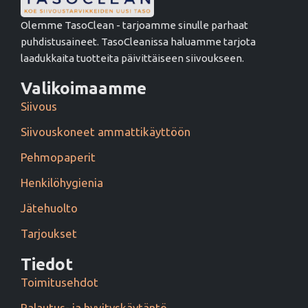
Olemme TasoClean - tarjoamme sinulle parhaat
puhdistusaineet. TasoCleanissa haluamme tarjota
laadukkaita tuotteita päivittäiseen siivoukseen.
Valikoimaamme
Siivous
Siivouskoneet ammattikäyttöön
Pehmopaperit
Henkilöhygienia
Jätehuolto
Tarjoukset
Tiedot
Toimitusehdot
Palautus- ja hyvityskäytäntö