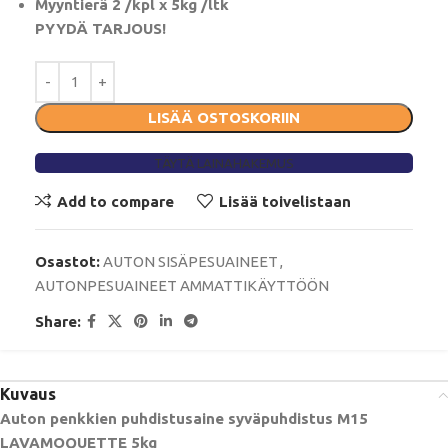
Myyntierä 2 /kpl x 5kg /ltk
PYYDÄ TARJOUS!
LISÄÄ OSTOSKORIIN
TÄYTÄ LAINAHAKEMUS
Add to compare
Lisää toivelistaan
Osastot:
AUTON SISÄPESUAINEET
,
AUTONPESUAINEET AMMATTIKÄYTTÖÖN
Share:
Kuvaus
Auton penkkien puhdistusaine syväpuhdistus M15
LAVAMOQUETTE 5kg