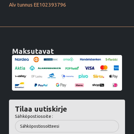
Alv tunnus EE102393796
Maksutavat
Tilaa uutiskirje
Sähköpostiosoite :