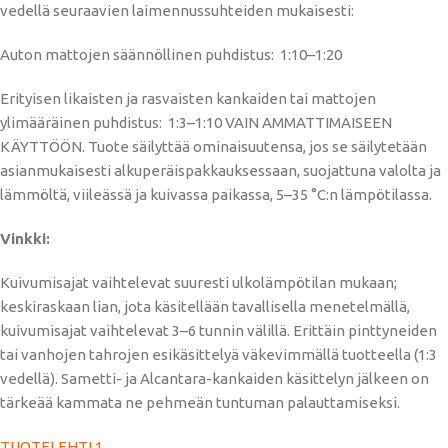
vedellä seuraavien laimennussuhteiden mukaisesti:
Auton mattojen säännöllinen puhdistus: 1:10–1:20
Erityisen likaisten ja rasvaisten kankaiden tai mattojen
ylimääräinen puhdistus: 1:3–1:10 VAIN AMMATTIMAISEEN
KÄYTTÖÖN. Tuote säilyttää ominaisuutensa, jos se säilytetään
asianmukaisesti alkuperäispakkauksessaan, suojattuna valolta ja
lämmöltä, viileässä ja kuivassa paikassa, 5–35 °C:n lämpötilassa.
Vinkki:
Kuivumisajat vaihtelevat suuresti ulkolämpötilan mukaan;
keskiraskaan lian, jota käsitellään tavallisella menetelmällä,
kuivumisajat vaihtelevat 3–6 tunnin välillä. Erittäin pinttyneiden
tai vanhojen tahrojen esikäsittelyä väkevimmällä tuotteella (1:3
vedellä). Sametti- ja Alcantara-kankaiden käsittelyn jälkeen on
tärkeää kammata ne pehmeän tuntuman palauttamiseksi.
TUOTELEHTI 1