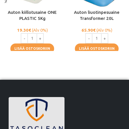
Auton kiillotusaine ONE
Auton liuotinpesuaine
PLASTIC 5Kg
Transformer 20L
19.30
€
(Alv 0%)
65.90
€
(Alv 0%)
LISÄÄ OSTOSKORIIN
LISÄÄ OSTOSKORIIN