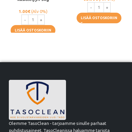
1.00
€
(Alv 0%)
LISÄÄ OSTOSKORIIN
LISÄÄ OSTOSKORIIN
Olemme TasoClean - tarjoamme sinulle parhaat
puhdistusaineet. TasoCleanissa haluamme tarjota