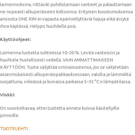
laimennoksina, riittävät puhdistamaan vanteet ja palauttamaan
ne nopeasti alkuperäiseen kiiltoonsa. Erityisen koostumuksensa
ansiosta ONE RIM ei vapauta epämiellyttäviä hajuja eikä ärsytä
ihoa käytössä. Helppo huuhdella pois.
Käyttöohjeet:
Laimenna tuotetta suhteessa 10–20 %. Levitä vanteisiin ja
huuhtele huolellisesti vedellä. VAIN AMMATTIMAISEEN
KÄYTTÖÖN. Tuote säilyttää ominaisuutensa, jos se säilytetään
asianmukaisesti alkuperäispakkauksessaan, valolta ja lämmöltä
suojattuna, viileässä ja kuivassa paikassa 5–35 °C:n lämpötilassa.
Vinkki:
On suositeltavaa, ettei tuotetta anneta kuivua käsitellyille
pinnoille.
TUOTELEHTI