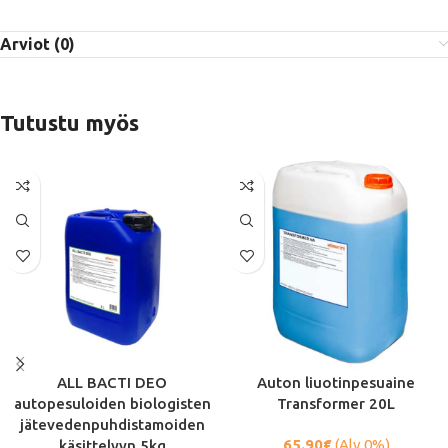
Arviot (0)
Tutustu myös
ALL BACTI DEO
Auton liuotinpesuaine
autopesuloiden biologisten
Transformer 20L
jätevedenpuhdistamoiden
65.90
€
(Alv 0%)
käsittelyyn 5kg