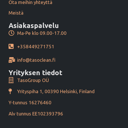
Ota meihin yhteyttä
Meistä
Asiakaspalvelu
Ma-Pe klo 09.00-17.00
+358449271751
info@tasoclean.fi
Yrityksen tiedot
TasoGroup OÜ
Yrityspiha 1, 00390 Helsinki, Finland
Y-tunnus 16276460
Alv tunnus EE102393796