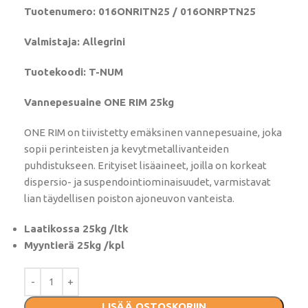
Tuotenumero: 016ONRITN25 / 016ONRPTN25
Valmistaja: Allegrini
Tuotekoodi: T-NUM
Vannepesuaine ONE RIM 25kg
ONE RIM on tiivistetty emäksinen vannepesuaine, joka
sopii perinteisten ja kevytmetallivanteiden
puhdistukseen. Erityiset lisäaineet, joilla on korkeat
dispersio- ja suspendointiominaisuudet, varmistavat
lian täydellisen poiston ajoneuvon vanteista.
Laatikossa 25kg /ltk
Myyntierä 25kg /kpl
LISÄÄ OSTOSKORIIN