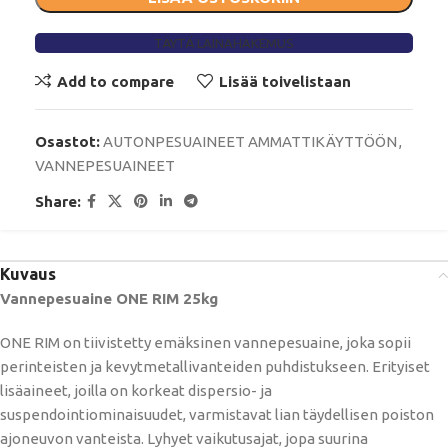
TÄYTÄ LAINAHAKEMUS
Add to compare
Lisää toivelistaan
Osastot:
AUTONPESUAINEET AMMATTIKÄYTTÖÖN
,
VANNEPESUAINEET
Share:
Kuvaus
Vannepesuaine ONE RIM 25kg
ONE RIM on tiivistetty emäksinen vannepesuaine, joka sopii
perinteisten ja kevytmetallivanteiden puhdistukseen. Erityiset
lisäaineet, joilla on korkeat dispersio- ja
suspendointiominaisuudet, varmistavat lian täydellisen poiston
ajoneuvon vanteista. Lyhyet vaikutusajat, jopa suurina