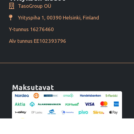
TasoGroup OÜ
Yrityspiha 1, 00390 Helsinki, Finland
Y-tunnus 16276460
Alv tunnus EE102393796
Maksutavat