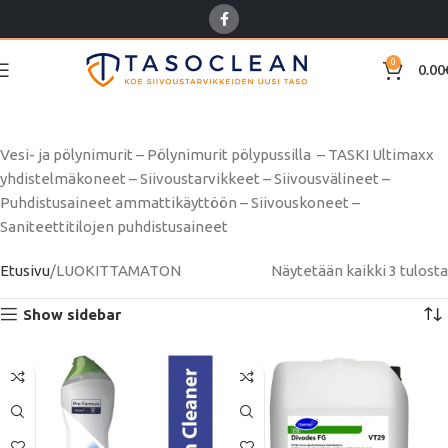
0
0.00
LUOKITTAMATON
Vesi- ja pölynimurit – Pölynimurit pölypussilla – TASKI Ultimaxx
yhdistelmäkoneet – Siivoustarvikkeet – Siivousvälineet –
Puhdistusaineet ammattikäyttöön – Siivouskoneet –
Saniteettitilojen puhdistusaineet
Etusivu
LUOKITTAMATON
Näytetään kaikki 3 tulosta
Show sidebar