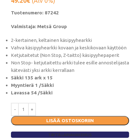
49.20
€
(Alv 0%)
Tuotenumero: 87242
Valmistaja:
Metsä Group
2-kertainen, keltainen käsipyyhearkki
Vahva käsipyyhearkki kovaan ja keskikovaan käyttöön
Ketjutaitetut (Non Stop, Z-taitto) käsipyyhepaperit
Non Stop- ketjutaitettu arkki tulee esille annostelijasta
kätevästi yksi arkki kerrallaan
Säkki 135 ark x 15
Myyntierä 1 /Säkki
Lavassa 54 /Säkki
LISÄÄ OSTOSKORIIN
TÄYTÄ LAINAHAKEMUS