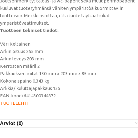
Joutsenmerkityt talous- ja wc-paperit sekä muut pehmopaperit
kuuluvat tuoteryhmänsä vähiten ympäristöä kuormittaviin
tuotteisiin. Merkki osoittaa, että tuote täyttää tiukat
ympäristövaatimukset.
Tuotteen tekniset tiedot:
Väri Keltainen
Arkin pituus 255 mm
Arkin leveys 203 mm
Kerrosten määrä 2
Pakkauksen mitat 130 mm x 203 mm x 85 mm
Kokonaispaino 0.343 kg
Arkkia/ kuluttajapakkaus 135
EAN-koodi 6414300344872
TUOTELEHTI
Arviot (0)