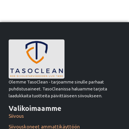
Olemme TasoClean - tarjoamme sinulle parhaat
puhdistusaineet. TasoCleanissa haluamme tarjota
laadukkaita tuotteita päivittäiseen siivoukseen.
Valikoimaamme
Siivous
Siivouskoneet ammattikäyttöön