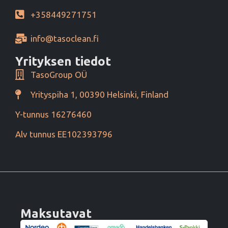
+358449271751
info@tasoclean.fi
Yrityksen tiedot
TasoGroup OÜ
Yrityspiha 1, 00390 Helsinki, Finland
Y-tunnus 16276460
Alv tunnus EE102393796
Maksutavat