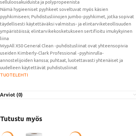
selluloosakuiduista ja polypropeenista
Nämä hygieeniset pyyhkeet soveltuvat myös käsien
pyyhkimiseen; Puhdistusliinojen jumbo-pyyhkimet, jotka sopivat
täydellisesti käytettäväksi valmistus- ja elintarviketeollisuuden
ympäristöissä; elintarvikekosketukseen sertifioitu imukykyinen
liina
WypAll X50 General Clean -puhdistusliinat ovat yhteensopivia
useiden Kimberly-Clark Professional -pyyhinrulla-
annostelijoiden kanssa; puhtaat, luotettavasti yhtenäiset ja
uudelleen käytettävät puhdistusliinat
TUOTELEHTI
Arviot (0)
Tutustu myös