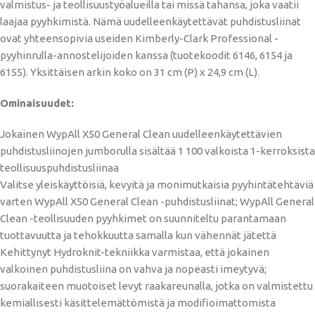
valmistus- ja teollisuustyöalueilla tai missä tahansa, joka vaatii
laajaa pyyhkimistä. Nämä uudelleenkäytettävät puhdistusliinat
ovat yhteensopivia useiden Kimberly-Clark Professional -
pyyhinrulla-annostelijoiden kanssa (tuotekoodit 6146, 6154 ja
6155). Yksittäisen arkin koko on 31 cm (P) x 24,9 cm (L).
Ominaisuudet:
Jokainen WypAll X50 General Clean uudelleenkäytettävien
puhdistusliinojen jumborulla sisältää 1 100 valkoista 1-kerroksista
teollisuuspuhdistusliinaa
Valitse yleiskäyttöisiä, kevyitä ja monimutkaisia ​​pyyhintätehtäviä
varten WypAll X50 General Clean -puhdistusliinat; WypAll General
Clean -teollisuuden pyyhkimet on suunniteltu parantamaan
tuottavuutta ja tehokkuutta samalla kun vähennät jätettä
Kehittynyt Hydroknit-tekniikka varmistaa, että jokainen
valkoinen puhdistusliina on vahva ja nopeasti imeytyvä;
suorakaiteen muotoiset levyt raakareunalla, jotka on valmistettu
kemiallisesti käsittelemättömistä ja modifioimattomista