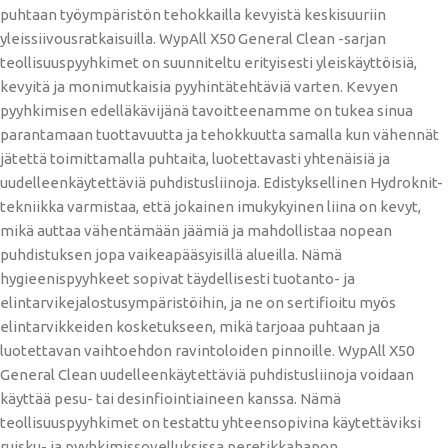
puhtaan työympäristön tehokkailla kevyistä keskisuuriin
yleissiivousratkaisuilla. WypAll X50 General Clean -sarjan
teollisuuspyyhkimet on suunniteltu erityisesti yleiskäyttöisiä,
kevyitä ja monimutkaisia ​​pyyhintätehtäviä varten. Kevyen
pyyhkimisen edelläkävijänä tavoitteenamme on tukea sinua
parantamaan tuottavuutta ja tehokkuutta samalla kun vähennät
jätettä toimittamalla puhtaita, luotettavasti yhtenäisiä ja
uudelleenkäytettäviä puhdistusliinoja. Edistyksellinen Hydroknit-
tekniikka varmistaa, että jokainen imukykyinen liina on kevyt,
mikä auttaa vähentämään jäämiä ja mahdollistaa nopean
puhdistuksen jopa vaikeapääsyisillä alueilla. Nämä
hygieenispyyhkeet sopivat täydellisesti tuotanto- ja
elintarvikejalostusympäristöihin, ja ne on sertifioitu myös
elintarvikkeiden kosketukseen, mikä tarjoaa puhtaan ja
luotettavan vaihtoehdon ravintoloiden pinnoille. WypAll X50
General Clean uudelleenkäytettäviä puhdistusliinoja voidaan
käyttää pesu- tai desinfiointiaineen kanssa. Nämä
teollisuuspyyhkimet on testattu yhteensopivina käytettäviksi
ruisku- ja pyyhkimissovelluksissa peretikkahapon,