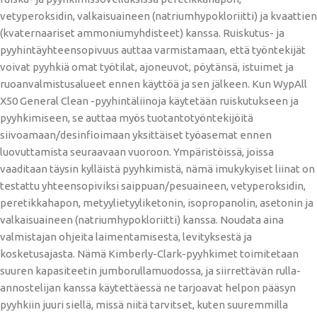
vetyperoksidin, valkaisuaineen (natriumhypokloriitti) ja kvaattien
(kvaternaariset ammoniumyhdisteet) kanssa. Ruiskutus- ja
pyyhintäyhteensopivuus auttaa varmistamaan, että työntekijät
voivat pyyhkiä omat työtilat, ajoneuvot, pöytänsä, istuimet ja
ruoanvalmistusalueet ennen käyttöä ja sen jälkeen. Kun WypAll
X50 General Clean -pyyhintäliinoja käytetään ruiskutukseen ja
pyyhkimiseen, se auttaa myös tuotantotyöntekijöitä
siivoamaan/desinfioimaan yksittäiset työasemat ennen
luovuttamista seuraavaan vuoroon. Ympäristöissä, joissa
vaaditaan täysin kylläistä pyyhkimistä, nämä imukykyiset liinat on
testattu yhteensopiviksi saippuan/pesuaineen, vetyperoksidin,
peretikkahapon, metyylietyyliketonin, isopropanolin, asetonin ja
valkaisuaineen (natriumhypokloriitti) kanssa. Noudata aina
valmistajan ohjeita laimentamisesta, levityksestä ja
kosketusajasta. Nämä Kimberly-Clark-pyyhkimet toimitetaan
suuren kapasiteetin jumborullamuodossa, ja siirrettävän rulla-
annostelijan kanssa käytettäessä ne tarjoavat helpon pääsyn
pyyhkiin juuri siellä, missä niitä tarvitset, kuten suuremmilla