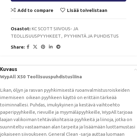
Add to compare
Lisää toivelistaan
Osastot:
KC SCOTT SIIVOUS- JA
TEOLLISUUSPYYHKEET
,
PYYHINTÄ JA PUHDISTUS
Share:
Kuvaus
WypAll X50 Teollisuuspuhdistusliina
Likan, öljyn ja rasvan pyyhkimisestä ruoanvalmistusroiskeiden
imemiseen oikean pyyhkeen käyttö on erittäin tärkeää
toiminnallesi. Puhdas, imukykyinen ja kestävä vaihtoehto
paperipyyhkeille, rievuille ja myymäläpyyhkeille, WypAll tarjoaa
laajan valikoiman tehtäväkohtaisia ​​pyyhkeitä ja liinoja, jotka on
suunniteltu vastaamaan alan tarpeita ja lisäämään luottamustasi
jokaiseen siivoukseen. General Clean -sarja auttaa luomaan