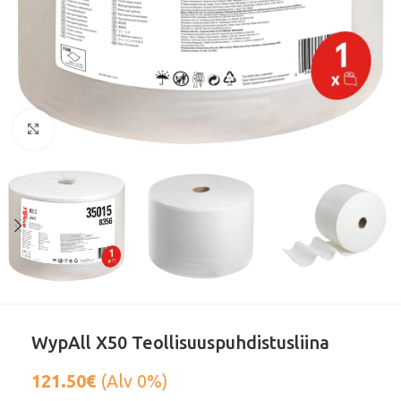
Klikkaa suurentaaksesi
WypAll X50 Teollisuuspuhdistusliina
121.50
€
(Alv 0%)