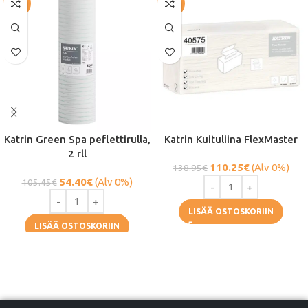
-48%
-21%
Katrin Green Spa peflettirulla,
Katrin Kuituliina FlexMaster
2 rll
110.25
€
(Alv 0%)
138.95
€
54.40
€
(Alv 0%)
105.45
€
LISÄÄ OSTOSKORIIN
LISÄÄ OSTOSKORIIN