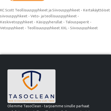
KC Scott Teollisuuspyyhkeet ja Siivouspyyhkeet - Kertakäyttöiset
siivouspyyhkeet - Veto- ja teollisuuspyyhkeet -
Keskivetopyyhkeet - Käsipyyherullat - Talouspaperit -
Vetopyyhkeet - Teollisuuspyyhkeet XXL - Siivouspyyhkeet
Olemme TasoClean - tarjoamme sinulle parhaat