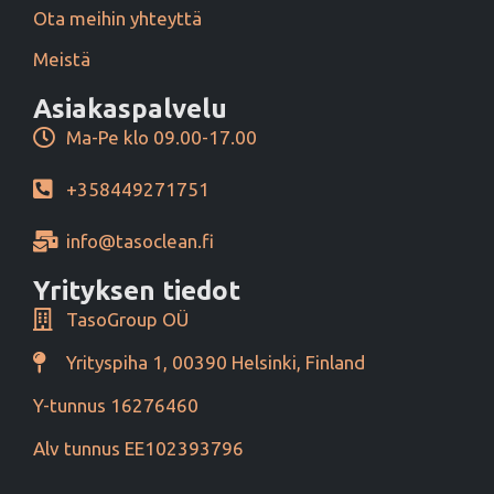
Ota meihin yhteyttä
Meistä
Asiakaspalvelu
Ma-Pe klo 09.00-17.00
+358449271751
info@tasoclean.fi
Yrityksen tiedot
TasoGroup OÜ
Yrityspiha 1, 00390 Helsinki, Finland
Y-tunnus 16276460
Alv tunnus EE102393796