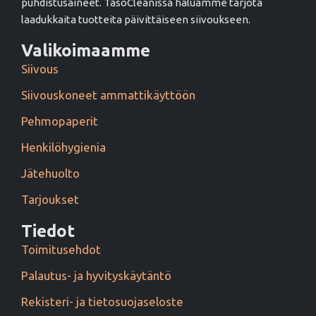
puhdistusaineet. TasoCleanissa haluamme tarjota
laadukkaita tuotteita päivittäiseen siivoukseen.
Valikoimaamme
Siivous
Siivouskoneet ammattikäyttöön
Pehmopaperit
Henkilöhygienia
Jätehuolto
Tarjoukset
Tiedot
Toimitusehdot
Palautus- ja hyvityskäytäntö
Rekisteri- ja tietosuojaseloste