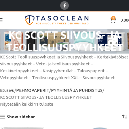
0
0.00
KC SCOTT SIIVOUS- JA
TEOLLISUUSPYYHKEET
KC Scott Teollisuuspyyhkeet ja Siivouspyyhkeet – Kertakäyttöiset
siivouspyyhkeet – Veto- ja teollisuuspyyhkeet –
Keskivetopyyhkeet – Käsipyyherullat – Talouspaperit –
Vetopyyhkeet – Teollisuuspyyhkeet XXL – Siivouspyyhkeet
Etusivu
PEHMOPAPERIT
PYYHINTÄ JA PUHDISTUS
KC SCOTT SIIVOUS- JA TEOLLISUUSPYYHKEET
Näytetään kaikki 11 tulosta
Show sidebar