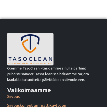
Olemme TasoClean - tarjoamme sinulle parhaat
puhdistusaineet. TasoCleanissa haluamme tarjota
laadukkaita tuotteita päivittäiseen siivoukseen.
Valikoimaamme
Siivous
Siivouskoneet ammattikäyttöön