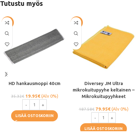
Tutustu myös
-44%
-57%
HD hankausmoppi 40cm
Diversey JM Ultra
mikrokuitupyyhe keltainen –
19.95
€
(Alv 0%)
35.32
€
Mikrokuitupyyhkeet
79.95
€
(Alv 0%)
187.58
€
LISÄÄ OSTOSKORIIN
LISÄÄ OSTOSKORIIN