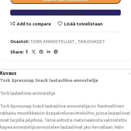
TÄYTÄ LAINAHAKEMUS
Add to compare
Lisää toivelistaan
Osastot:
TORK ANNOSTELIJAT
,
TARJOUKSET
Share:
Kuvaus
Tork Xpressnap Snack lautasliina-annostelija
Tork lautasliina-annostelija
Tork Xpressnap Snack lautasliina-annostelija on ihanteellinen
ratkaisu muodikkaisiin itsepalveluravintoloihin, joissa lautasliinat
ovat tarjolla pöydissä. Tämä aidoista materiaaleista valmistettu
kapea annostelija annostelee lautasliinat yksi kerrallaan. Näin