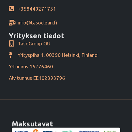
+358449271751
info@tasoclean.fi
Yrityksen tiedot
TasoGroup OÜ
Yrityspiha 1, 00390 Helsinki, Finland
Y-tunnus 16276460
Alv tunnus EE102393796
Maksutavat