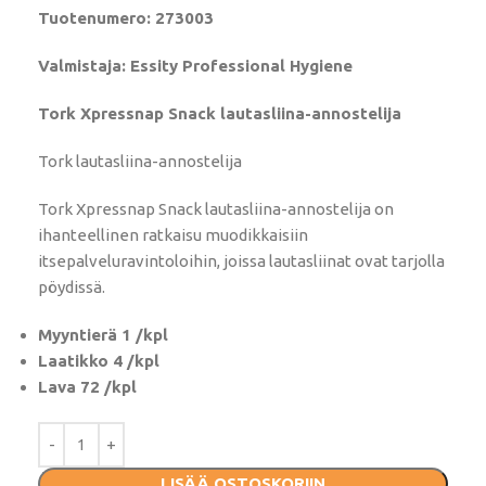
Tuotenumero: 273003
Valmistaja: Essity Professional Hygiene
Tork Xpressnap Snack lautasliina-annostelija
Tork lautasliina-annostelija
Tork Xpressnap Snack lautasliina-annostelija on
ihanteellinen ratkaisu muodikkaisiin
itsepalveluravintoloihin, joissa lautasliinat ovat tarjolla
pöydissä.
Myyntierä 1 /kpl
Laatikko 4 /kpl
Lava 72 /kpl
LISÄÄ OSTOSKORIIN