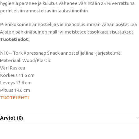
hygienia paranee ja kulutus vähenee vähintään 25 % verrattuna
perinteisiin annosteltaviin lautasliinoihin.
Pienikokoinen annostelija vie mahdollisimman vähän pöytätilaa
Ajaton pähkinäpuinen malli viimeistelee tasokkaat sisustukset
Tuotetiedot:
N10 – Tork Xpressnap Snack annostelijaliina -järjestelmä
Materiaali Wood/Plastic
Väri Ruskea
Korkeus 11.6 cm
Leveys 13.6 cm
Pituus 14.6 cm
TUOTELEHTI
Arviot (0)