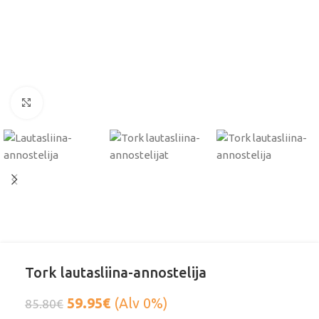
Klikkaa suurentaaksesi
Tork lautasliina-annostelija
59.95
€
(Alv 0%)
85.80
€