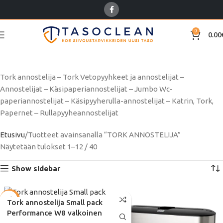
0
0.00
TORK ANNOSTELIJA
Tork annostelija – Tork Vetopyyhkeet ja annostelijat –
Annostelijat – Käsipaperiannostelijat – Jumbo Wc-
paperiannostelijat – Käsipyyherulla-annostelijat – Katrin, Tork,
Papernet – Rullapyyheannostelijat
Etusivu
Tuotteet avainsanalla “TORK ANNOSTELIJA”
Näytetään tulokset 1–12 / 40
Show sidebar
-35%
Tork annostelija Small pack
Performance W8 valkoinen