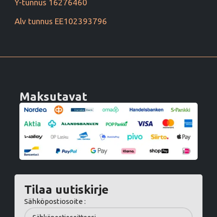
Y-tunnus 16276460
Alv tunnus EE102393796
Maksutavat
Tilaa uutiskirje
Sähköpostiosoite :